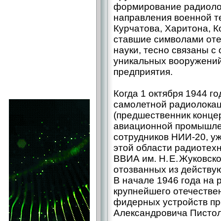
формирование радиолок
направления военной т
Курчатова, Харитона, К
ставшие символами от
науки, тесно связаны 
уникальных вооружений
предприятия.
Когда 1 октября 1944 го
самолетной радиолокац
(предшественник конце
авиационной промышлен
сотрудников НИИ-20, у
этой области радиотех
ВВИА им. Н. Е. Жуковско
отозванных из действу
В начале 1946 года на 
крупнейшего отечествен
фидерных устройств п
Александровича Пистол