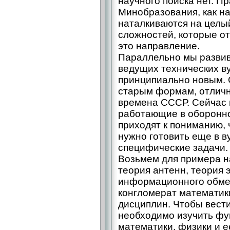
научного поиска нет. П
Минобразования, как на
наталкиваются на целый
сложностей, которые от
это направление.
Параллельно мы развив
ведущих технических ву
принципиально новым. С
старым формам, отличн
времена СССР. Сейчас
работающие в оборонн
приходят к пониманию,
нужно готовить еще в в
специфические задачи.
Возьмем для примера н
теория антенн, теория 
информационного обмен
конгломерат математик
дисциплин. Чтобы вести
необходимо изучить ф
математики, физики и е