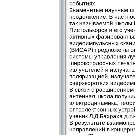
событиях.
Знаменитые научные шк
продолжение. В частнос
так называемой школы П
Пистолькорса и его учен
активных фазированных
видеоимпульсных скан
(ВИСАР) предложены о
системы управления лу
широкополосных печат
излучателей и излучате
поляризацией, излучат
сверхкоротких видеоим
В связи с расширением
антенная школа получи
электродинамика, теор
оптоэлектронных устрой
ученик Л.Д.Бахраха д. т.
В результате взаимопр
направлений в концерн