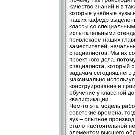
качество знаний и в та
которые учебные вузы н
наших кафедр выделен
классы со специальны
испытательными стендам
привлекаем наших главн
заместителей, начальн
специалистов. Мы их с
проектного дела, потом
специалиста, который с
задачам сегодняшнего д
максимально используя
конструирования и прои
обучение у классной дос
квалификации.
Чем-то эта модель раб
советские времена, тог
вуз – опытное производ
стало настоятельной н
элементом высшего обр