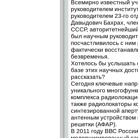
Всемирно известный уче
руководителем институ
руководителем 23-го от
Давыдович Бахрах, чле
СССР, авторитетнейший
был научным руководит
посчастливилось с ним 
фактически восстанавли
безвременья.
Хотелось бы услышать 
базе этих научных дост
рассказать?
Сегодня ключевые напр
уникального многофунк
комплекса радиолокаци
также радиолокаторы к
синтезированной аперт
антенным устройством 
решетки (АФАР).
В 2011 году ВВС Росси
модернизированный са