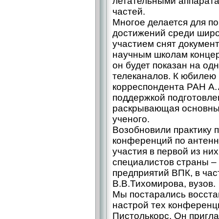
летательными аппаратам
частей.
Многое делается для п
достижений среди широ
участием снят докуме
научным школам концер
он будет показан на о
телеканалов. К юбилею 
корреспондента РАН А. 
поддержкой подготовлен
раскрывающая основные
ученого.
Возобновили практику 
конференций по антенн
участия в первой из ни
специалистов страны – 
предприятий ВПК, в час
В.В.Тихомирова, вузов.
Мы постарались восста
настрой тех конференц
Пистолькорс. Он пригл