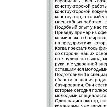
справились. Очень важ
конструкторской работы
конструкторской докуме
конструктор, готовый у
масштабных работах, ко
Подобный опыт у нас то
Приведу пример из сф
космического базирован
на предприятиях, кото
Когда прекратилось фи
со стороны наших осно
потянулись на выход, м
руки, а с удвоенной эне
оставшимися молодыми
Подготовили 15 специал
области создания ради
базирования. Они соста
которые сегодня полно
молодыми специалистам
Один радиолокатор, с
командами, уже запущен