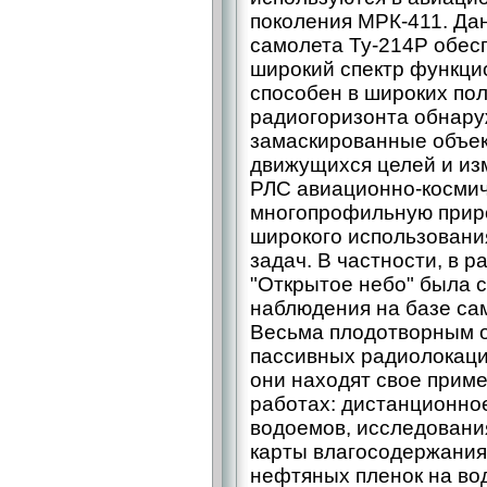
поколения МРК-411. Да
самолета Ту-214Р обес
широкий спектр функци
способен в широких пол
радиогоризонта обнару
замаскированные объек
движущихся целей и из
РЛС авиационно-космич
многопрофильную приро
широкого использовани
задач. В частности, в
"Открытое небо" была 
наблюдения на базе са
Весьма плодотворным 
пассивных радиолокаци
они находят свое прим
работах: дистанционно
водоемов, исследования
карты влагосодержания
нефтяных пленок на во