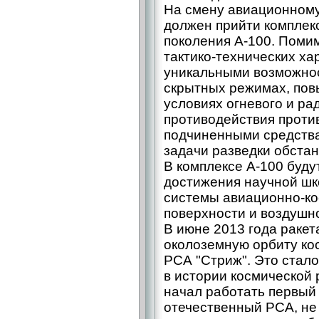
На смену авиационному
должен прийти комплек
поколения А-100. Поми
тактико-технических ха
уникальными возможнос
скрытных режимах, пов
условиях огневого и ра
противодействия проти
подчиненными средств
задачи разведки обстан
В комплексе А-100 буд
достижения научной ш
системы авиационно-ко
поверхности и воздушно
В июне 2013 года ракет
околоземную орбиту кос
РСА "Стриж". Это стал
в истории космической 
начал работать первый 
отечественный РСА, не