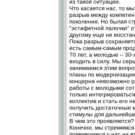
из такой ситуации.
Что касается нас, то м
разрыв между компетен
поколения. Но былая с
"эстафетной палочки" о
другому еще не восста
Пока разрыв сохраняетс
есть самым-самым прод
70 лет, а молодые – 30
входить в силу. Мы сер
занимаемся этим вопро
планы по модернизации
концерна невозможно р
работы с молодыми сот
только интегрироваться
коллектив и стать его 
получить достаточные 
стимулы для дальнейше
В чем это проявляется?
Конечно, мы стремимся 
появившиеся у нас на в