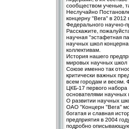
сообществом ученые, т
Неслучайно Постановл
концерну "Вега" в 2012
Федерального научно-п
Расскажите, пожалуйста
научная "эстафетная па
научных школ концерн
коллективам.
История нашего предпри
мировых научных школ 
Союзе именно так относ
критически важных пред
всем городам и весям. 
ЦКБ-17 первого набора
основателями научных 
О развитии научных шк
ОАО "Концерн "Вега" мо
богатая и славная исто
предприятия в 2004 год
подробно описывающую 