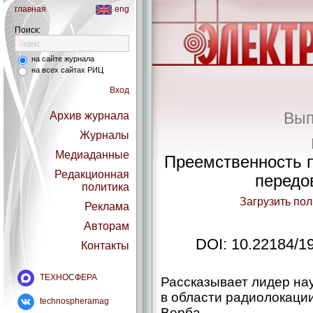
главная
eng
Поиск:
на сайте журнала
на всех сайтах РИЦ
Вход
Вып
Архив журнала
Журналы
Медиаданные
Преемственность п
Редакционная
передо
политика
Загрузить по
Реклама
Авторам
DOI: 10.22184/1
Контакты
ТЕХНОСФЕРА
Рассказывает лидер на
в области радиолокации
technospheramag
Верба