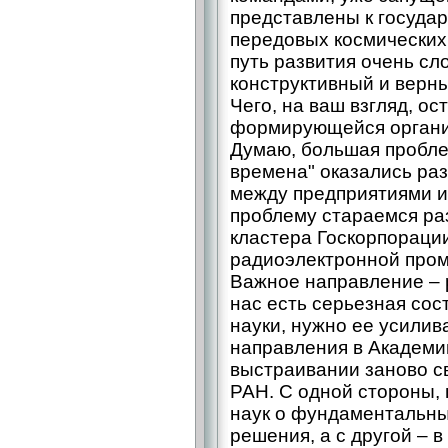
представлены к госуда
передовых космических
путь развития очень сло
конструктивный и верн
Чего, на ваш взгляд, ос
формирующейся органи
Думаю, большая проблем
времена" оказались р
между предприятиями и 
проблему стараемся ра
кластера Госкорпорации
радиоэлектронной про
Важное направление – 
нас есть серьезная со
науки, нужно ее усилив
направления в Академии
выстраивании заново св
РАН. С одной стороны,
наук о фундаментальн
решения, а с другой – 