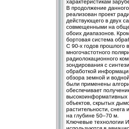
характеристикам заруб
В продолжение данного
реализован проект рад
действующего в двух с
совмещенными на обще
обоих диапазонов. Кром
бортовая система обра
С 90-х годов прошлого 
многочастотного поляр
радиолокационного ком
зондирования с синтез
обработкой информаци
обзора земной и водно
были применены алгори
обеспечивает получени
высокоинформативных 
объектов, скрытых дым
растительности, снега 
на глубине 50–70 м.
Ключевые технологии 
используются в авиаци