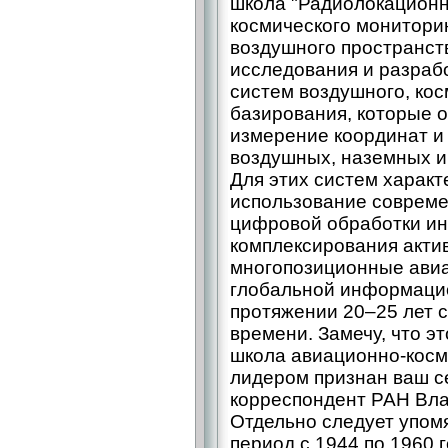
школа "Радиолокацион
космического монитори
воздушного пространст
исследования и разраб
систем воздушного, кос
базирования, которые 
измерение координат и
воздушных, наземных и
Для этих систем харак
использование совреме
цифровой обработки ин
комплексирования акти
многопозиционные ави
глобальной информаци
протяжении 20–25 лет 
времени. Замечу, что э
школа авиационно-косм
лидером признан ваш с
корреспондент РАН Вл
Отдельно следует упомя
период с 1944 по 1960 