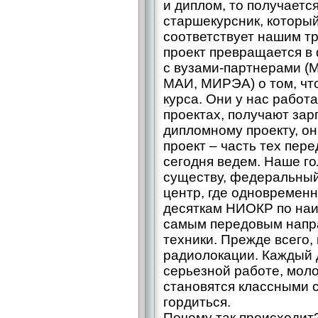
и диплом, то получается
старшекурсник, которы
соответствует нашим т
проект превращается в
с вузами-партнерами (
МАИ, МИРЭА) о том, что
курса. Они у нас работ
проектах, получают зарп
дипломному проекту, о
проект – часть тех пер
сегодня ведем. Наше го
существу, федеральны
центр, где одновременн
десяткам НИОКР по наи
самым передовым напра
техники. Прежде всего, 
радиолокации. Каждый 
серьезной работе, мол
становятся классными 
гордиться.
Почему так происходит