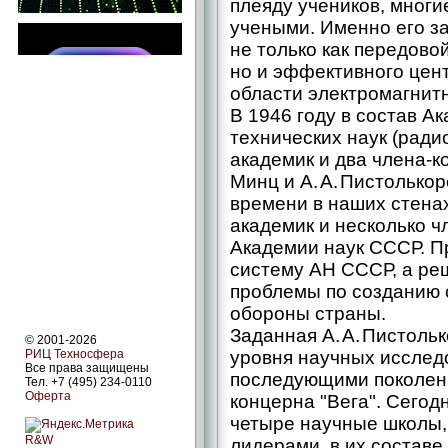
плеяду учеников, многи
учеными. Именно его за
не только как передово
но и эффективного цен
области электромагнит
В 1946 году в состав А
технических наук (ради
академик и два члена-кор
Минц и А. А. Пистолько
времени в наших стена
академик и несколько 
Академии наук СССР. Пр
систему АН СССР, а ре
проблемы по созданию 
обороны страны.
Заданная А. А. Пистоль
© 2001-2026
РИЦ Техносфера
уровня научных исслед
Все права защищены
последующими поколен
Тел. +7 (495) 234-0110
Оферта
концерна "Вега". Сегод
четыре научные школы,
R&W
лидерами, в их составе