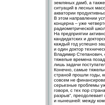
земляных дамб, а такж
ситуаций в лесных мас
акватории продуктивных
В этом направлении ус
концерна – уже четвер
радиометрической школы
На предприятии активн
кандидатских и докторс
каждый год успешно за
и один доктор техническ
Владимир Степанович, с
тяжелые времена позад
лишь задачи поступате
Конечно, самые тяжелы
страной прошли годы, 
совсем не финансировал
серьезные проблемы уж
говоря, с тех пор стра
разрыв", преодолевает
и нынешней: между ком