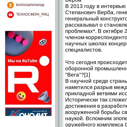
technospheramag
В 2013 году в интервь
Степанович Верба, ген
ТЕХНОСФЕРА_РИЦ
генеральный конструкто
рассказывал о становле
проблемах*. В октябре 2
членом-корреспонденто
научных школах концер
специалистов.
Что сегодня происходи
оборонной промышленно
"Вега"?[1]
В научной среде страны
наметился разрыв меж
прикладной ветвями ис
Исторически так сложил
достижения в разработ
вооруженной борьбы с
наукой. Вспомним эпоп
оружейного комплекса 