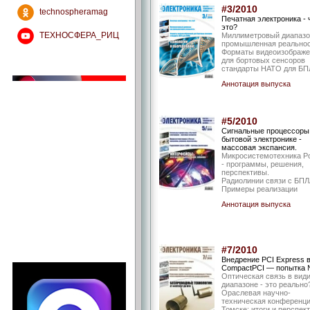
#3/2010
technospheramag
Печатная электроника - 
это?
ТЕХНОСФЕРА_РИЦ
Миллиметровый диапазо
промышленная реальнос
Форматы видеоизображе
для бортовых сенсоров
стандарты НАТО для БП
Аннотация выпуска
#5/2010
Сигнальные процессоры
бытовой электронике -
массовая экспансия.
Микросистемотехника Р
- программы, решения,
перспективы.
Радиолинии связи с БПЛ
Примеры реализации
Аннотация выпуска
#7/2010
Внедрение PCI Express 
CompactPCI — попытка 
Оптическая связь в вид
диапазоне - это реально
Ораслевая научно-
техническая конференци
Томске: итоги и перспек