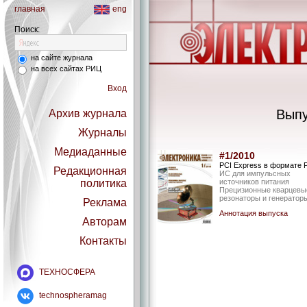
главная
eng
Поиск:
на сайте журнала
на всех сайтах РИЦ
Вход
Выпу
Архив журнала
Журналы
Медиаданные
#1/2010
PCI Express в формате 
Редакционная
ИС для импульсных
политика
источников питания
Прецизионные кварцевы
резонаторы и генератор
Реклама
Аннотация выпуска
Авторам
Контакты
ТЕХНОСФЕРА
technospheramag