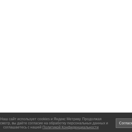
Наш сайт использует cookies и Яндекс Метрику. Продолжая
смотр, вы даёте согласие на обработку персональных данных и
Соглас
соглашаетесь с нашей
Политикой Конфиденциальности