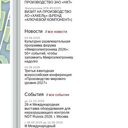
ПРОИЗВОДСТВО ЗАО «НКТ»
Электроника НТБ #5/2026
ВИЗИТ НА ПРОИЗВОДСТВО
АО «ХАКЕЛЬ» (БРЕНД
«КЛЮЧЕВОЙ КОМПОНЕНТ»)
Новости
//
все новости
03.08.2026
Культурно развлекательная
программа форума
«Микроэлектроника 2026»:
50+ событий, чтобы
запомнить Микроэлектронику
надолго
03.08.2026
Третья ежегодная
всероссийская конференция
«Производство мирового
уровня-2027»
События
//
все события
до 21.10.2026
26-я Международная
выставка оборудования для
неразрушающего контроля
NDT Russia 2026. г. Москва
c 08.09.2026 до 10.09.2026
III Международный