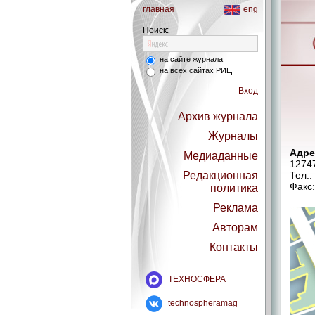
главная
eng
Поиск:
на сайте журнала
на всех сайтах РИЦ
Вход
Архив журнала
Журналы
Адре
Медиаданные
12747
Редакционная
Тел.:
Факс:
политика
Реклама
Авторам
Контакты
ТЕХНОСФЕРА
technospheramag