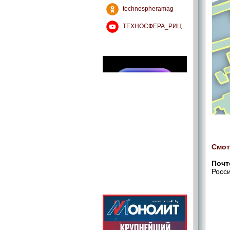
technospheramag
ТЕХНОСФЕРА_РИЦ
Смот
Почт
Росси