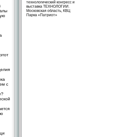
технологический конгресс и
й
выставка ТЕХНОЛОГИИ.
иалы
Московская область, КВЦ
Парка «Патриот»
ную
а
этот
делия
ика
ем с
у?
еской
ается
ую
щи