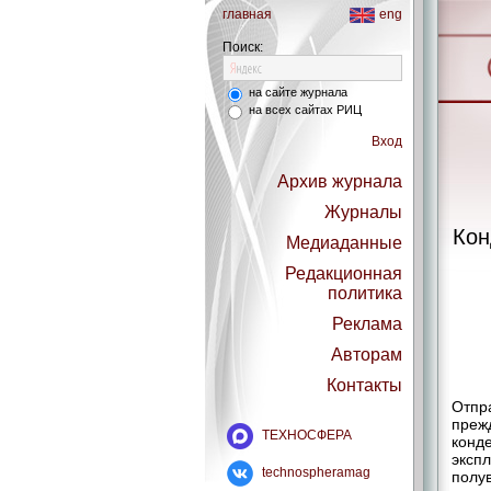
главная
eng
Поиск:
на сайте журнала
на всех сайтах РИЦ
Вход
Архив журнала
Журналы
Кон
Медиаданные
Редакционная
политика
Реклама
Авторам
Контакты
Отпр
прежд
ТЕХНОСФЕРА
конд
экспл
technospheramag
полу