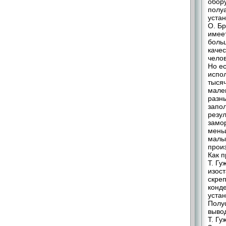
обор
полуа
устан
О. Бр
имее
боль
качес
челов
Но е
испо
тысяч
мален
разн
запо
резул
замо
меньш
малы
произ
Как 
Т. Гу
изост
скре
конд
уста
Полу
выво
Т. Гу