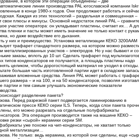
удование, в котором эти операции объединены – две
втоматические линии производства PAL югославской компании Iskr
овленные в конце 1980-х годов. Они продолжают работать и сейчас
одская. Каждая из этих технологий – раздельная и совмещенная –
т свои плюсы и минусы. Основной недостаток линий PAL – сравнит
шое участие оператора: он укладывает пластины, считает их… А дл
тва пленки и пасты может иметь значение не только контакт с рука
ека, но даже воздействие его дыхания.
сть у них и преимущество. Установка металлизации КЕКО З200ААМ
льзует трафарет стандартного размера, на котором можно размести
и металлизированных участков – электродов. Но у нас бывают и с
ькие заказы, вплоть до 10 шт. Сделать трафарет под мультизаготов
ых типов конденсаторов не получается, а площадь пластины надо
лнять целиком, чтобы дорогостоящий материал не уходил в отходы.
ьтате большая часть изготовленной партии идет в складские запас
раживая вложенные средства. Линия PAL может работать с трафар
его размера – и на 100, и на 50 конденсаторов, позволяя изготав
е партии и тем самым улучшать экономические показатели
водства.
происходит разделение пакета?
жкова. Перед разрезкой пакет подвергается ламинированию в
атическом прессе КЕКО серии ILS. Теперь, когда слои пакета проч
плены, его можно разрезать на отдельные полуфабрикаты
енсаторов. Эта операция производится также на машине КЕКО –
новке резки «сырой» керамики серии SM.
фабрикаты уже похожи на чип-конденсаторы, не хватает только
дной металлизации…
жкова. Не только: ведь керамика, из которой они сделаны, еще «сы