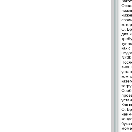
Заго
Осна
нижн
нижн
своим
котор
О. Бр
для к
треб
тунн
как с
недо
N200
Посл
внеш
уста
комп
катег
загру
Сооб
пров
уста
Как 
О. Бр
наим
конд
букв
момен