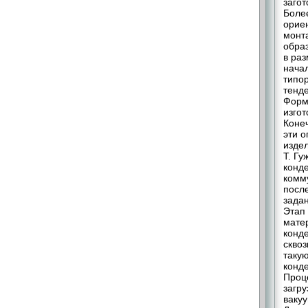
загот
Более
орие
монта
образ
в раз
нача
типо
тенд
Форм
изгот
Конеч
эти 
изде
Т. Гу
конд
комм
посл
зада
Этап
мате
конд
скво
такую
конд
Проц
загр
ваку