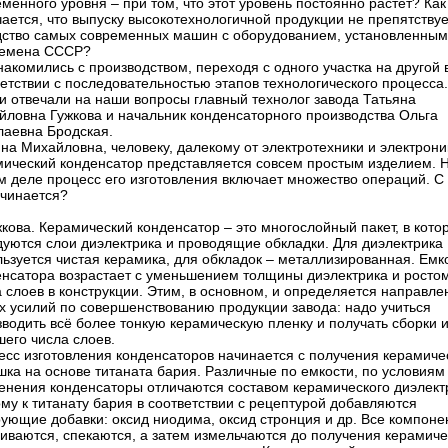
менного уровня – при том, что этот уровень постоянно растет? Как
ается, что выпуску высокотехнологичной продукции не препятствуе
дство самых современных машин с оборудованием, установленны
ремена СССР?
акомились с производством, переходя с одного участка на другой 
етствии с последовательностью этапов технологического процесса
и отвечали на наши вопросы главный технолог завода Татьяна
йловна Гужкова и начальник конденсаторного производства Ольга
лаевна Бродская.
на Михайловна, человеку, далекому от электротехники и электрони
мический конденсатор представляется совсем простым изделием. 
м деле процесс его изготовления включает множество операций. С 
ачинается?
жкова. Керамический конденсатор – это многослойный пакет, в кото
дуются слои диэлектрика и проводящие обкладки. Для диэлектрика
ьзуется чистая керамика, для обкладок – металлизированная. Емк
енсатора возрастает с уменьшением толщины диэлектрика и росто
 слоев в конструкции. Этим, в основном, и определяется направле
х усилий по совершенствованию продукции завода: надо учиться
водить всё более тонкую керамическую пленку и получать сборки и
его числа слоев.
есс изготовления конденсаторов начинается с получения керамиче
ка на основе титаната бария. Различные по емкости, по условиям
енения конденсаторы отличаются составом керамического диэлект
му к титанату бария в соответствии с рецептурой добавляются
рующие добавки: оксид ниодима, оксид стронция и др. Все компоне
иваются, спекаются, а затем измельчаются до получения керамиче