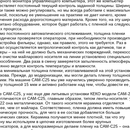
орного монитора управляющего компьютера, этот же компьютер
ествляет постоянный текущий контроль заданной толщины. Ширин
ки также можно регулировать, но мы всегда работаем с максималь
ой, поскольку ее уменьшение на практике не дает ничего, кроме
ичения расхода дорогостоящего материала. Кроме того, на эту шир
читано оборудование, которое будет работать с пленкой на следу
х процесса.
мо постоянного автоматического отслеживания, толщина пленки
одически проверяется оператором, при необходимости производит
стройка фильеры; однако, как правило, этого не требуется. Раз в
ал осуществляется метрологический контроль как датчиков, так и
ры – на ней не должно быть механических повреждений, перекосов
ля очистки майларового носителя на линии установлено специально
пособление. Два раза в смену замеряется запыленность атмосфер
оянно ведется контроль температуры и влажности.
ва минимальная толщина пленки, изготавливаемой на этой установ
жкова. Прежде, до модернизации, мы могли делать пленку толщино
 мкм. На машине САМ-С25 мы уже научились уверенно производить
у толщиной 15 мкм и активно работаем над тем, чтобы довести ее 
е САМ-С25, у нас еще две литьевых установки КЕКО модели САМ-2
отличаются от САМ-С25, главным образом, типом ленты-носителя: 
22 она металлическая. От такого носителя керамика отделяется
нее, чем от майлара. Соответственно, пленка должна иметь повыш
ическую прочность, для чего в ее состав добавляется больше
ических связок. Керамика получается менее плотной, так что эту
ну мы используем в цепочке изготовления более крупных
енсаторов, а для малоразмерных делаем пленку на САМ-С25 – она