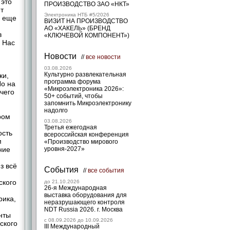
 это
ПРОИЗВОДСТВО ЗАО «НКТ»
т
Электроника НТБ #5/2026
м еще
ВИЗИТ НА ПРОИЗВОДСТВО
АО «ХАКЕЛЬ» (БРЕНД
в
«КЛЮЧЕВОЙ КОМПОНЕНТ»)
. Нас
Новости
//
все новости
03.08.2026
Культурно развлекательная
ки,
программа форума
Но на
«Микроэлектроника 2026»:
чего
50+ событий, чтобы
запомнить Микроэлектронику
надолго
ром
03.08.2026
Третья ежегодная
ость
всероссийская конференция
м
«Производство мирового
ние
уровня-2027»
з всё
События
//
все события
ского
до 21.10.2026
26-я Международная
выставка оборудования для
рика,
неразрушающего контроля
NDT Russia 2026. г. Москва
нты
c 08.09.2026 до 10.09.2026
ского
III Международный