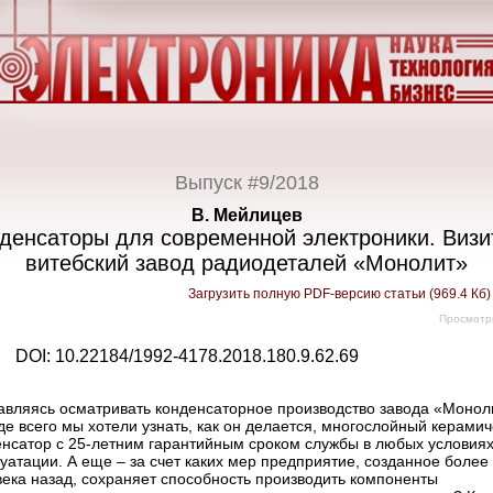
Выпуск #9/2018
В. Мейлицев
денсаторы для современной электроники. Визи
витебский завод радиодеталей «Монолит»
Загрузить полную PDF-версию статьи (969.4 Кб
Просмотр
DOI: 10.22184/1992-4178.2018.180.9.62.69
авляясь осматривать конденсаторное производство завода «Монол
е всего мы хотели узнать, как он делается, многослойный керами
енсатор с 25-летним гарантийным сроком службы в любых условия
уатации. А еще – за счет каких мер предприятие, созданное более
века назад, сохраняет способность производить компоненты