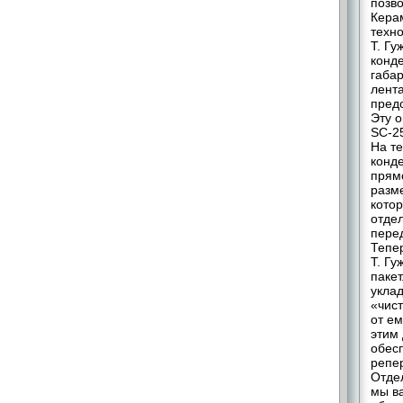
позв
Кера
техн
Т. Г
конде
габа
лента
предс
Эту 
SC-2
На те
конд
прямо
разм
котор
отдел
пере
Тепе
Т. Гу
пакет
уклад
«чист
от ем
этим
обес
репе
Отде
мы в