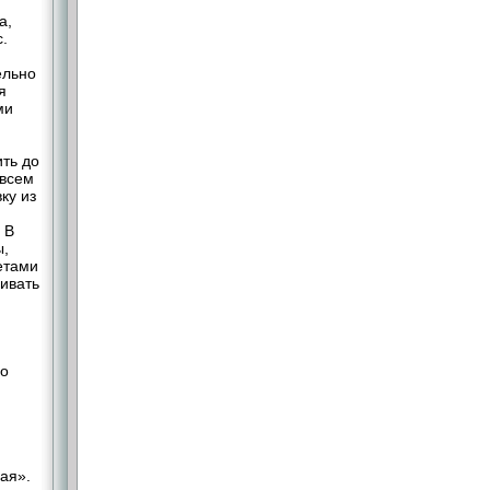
a,
.
ельно
я
ми
ть до
овсем
ку из
 В
ы,
етами
ливать
но
рая».