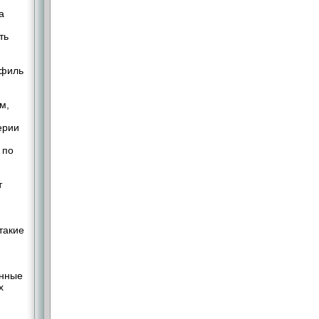
а
ть
офиль
м,
ерии
 по
т
такие
анные
х