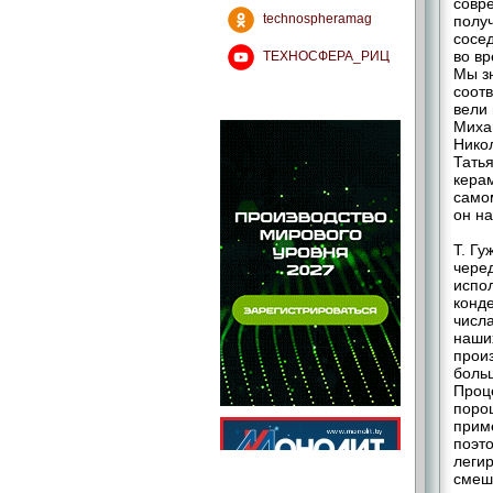
совре
technospheramag
получ
сосе
во в
ТЕХНОСФЕРА_РИЦ
Мы зн
соотв
вели 
Миха
Нико
Татья
кера
само
он н
Т. Гу
чере
испол
конд
числа
наши
произ
больш
Проц
порош
прим
поэто
леги
смеш