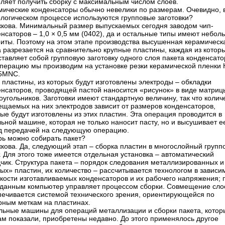
оляет получить сборку с максимальным числом слоев.
мические конденсаторы обычно невелики по размерам. Очевидно, 
ологическом процессе используются групповые заготовки?
ужкова. Минимальный размер выпускаемых сегодня заводом чип-
нсаторов – 1,0 × 0,5 мм (0402), да и остальные типы имеют небол
риты. Поэтому на этом этапе производства высушенная керамическ
 разрезается на сравнительно крупные пластины, каждая из котор
тавляет собой групповую заготовку одного слоя пакета конденсато
операцию мы производим на установке резки керамической пленки
5MNC.
 пластины, из которых будут изготовлены электроды – обкладки
енсаторов, проводящей пастой наносится «рисунок» в виде матриц
угольников. Заготовки имеют стандартную величину, так что колич
ещаемых на них электродов зависит от размеров конденсаторов,
ые будут изготовлены из этих пластин. Эта операция проводится в
ьной машине, которая не только наносит пасту, но и высушивает е
д передачей на следующую операцию.
рь можно собирать пакет?
жкова. Да, следующий этап – сборка пластин в многослойный групп
. Для этого тоже имеется отдельная установка – автоматический
чик. Структура пакета – порядок следования металлизированных и
ых» пластин, их количество – рассчитывается технологом в зависи
кости изготавливаемых конденсаторов и их рабочего напряжения; 
 данным компьютер управляет процессом сборки. Совмещение сло
печивается системой технического зрения, ориентирующейся по
рным меткам на пластинах.
льные машины для операций металлизации и сборки пакета, котор
ам показали, приобретены недавно. До этого применялось другое