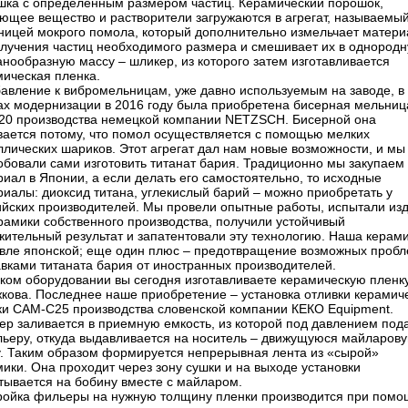
шка с определенным размером частиц. Керамический порошок,
ующее вещество и растворители загружаются в агрегат, называемы
ницей мокрого помола, который дополнительно измельчает матер
олучения частиц необходимого размера и смешивает их в однород
нообразную массу – шликер, из которого затем изготавливается
мическая пленка.
бавление к вибромельницам, уже давно используемым на заводе, в
ах модернизации в 2016 году была приобретена бисерная мельниц
20 производства немецкой компании NETZSCH. Бисерной она
вается потому, что помол осуществляется с помощью мелких
лических шариков. Этот агрегат дал нам новые возможности, и мы
бовали сами изготовить титанат бария. Традиционно мы закупаем 
иал в Японии, а если делать его самостоятельно, то исходные
иалы: диоксид титана, углекислый барий – можно приобретать у
ийских производителей. Мы провели опытные работы, испытали из
рамики собственного производства, получили устойчивый
жительный результат и запатентовали эту технологию. Наша керам
вле японской; еще один плюс – предотвращение возможных пробл
авками титаната бария от иностранных производителей.
аком оборудовании вы сегодня изготавливаете керамическую пленк
жкова. Последнее наше приобретение – установка отливки керамич
ки САМ-С25 производства словенской компании КЕКО Equipment.
ер заливается в приемную емкость, из которой под давлением под
льеру, откуда выдавливается на носитель – движущуюся майларов
у. Таким образом формируется непрерывная лента из «сырой»
ики. Она проходит через зону сушки и на выходе установки
тывается на бобину вместе с майларом.
ройка фильеры на нужную толщину пленки производится при помо