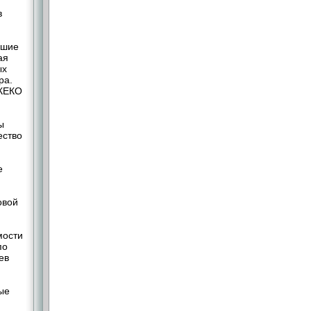
в
ьшие
ая
ых
ра.
 КЕКО
ы
ество
е
овой
мости
по
ев
ые