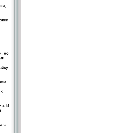
гия,
овки
и, но
ыми
айку
ром
их
ии. В
ч
а с