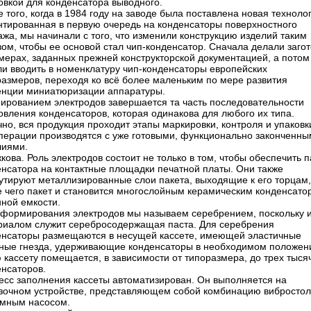
овкой для конденсатора выводного.
 того, когда в 1984 году на заводе была поставлена новая техноло
нтированная в первую очередь на конденсаторы поверхностного
жа, мы начинали с того, что изменили конструкцию изделий таким
ом, чтобы ее основой стал чип-конденсатор. Сначала делали загот
мерах, заданных прежней конструкторской документацией, а потом
ли вводить в номенклатуру чип-конденсаторы европейских
размеров, переходя ко всё более маленьким по мере развития
енции миниатюризации аппаратуры.
ированием электродов завершается та часть последовательности
овления конденсаторов, которая одинакова для любого их типа.
но, вся продукция проходит этапы маркировки, контроля и упаковк
операции производятся с уже готовыми, функционально законченн
лиями.
жкова. Роль электродов состоит не только в том, чтобы обеспечить п
енсатора на контактные площадки печатной платы. Они также
утируют металлизированные слои пакета, выходящие к его торцам,
е чего пакет и становится многослойным керамическим конденсато
нной емкости.
 формирования электродов мы называем серебрением, поскольку 
риалом служит серебросодержащая паста. Для серебрения
енсаторы размещаются в несущей кассете, имеющей эластичные
зные гнезда, удерживающие конденсаторы в необходимом положен
 кассету помещается, в зависимости от типоразмера, до трех тыся
енсаторов.
есс заполнения кассеты автоматизирован. Он выполняется на
узочном устройстве, представляющем собой комбинацию вибростол
умным насосом.