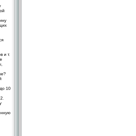
у
ной
ину
ющих
ся
 и т.
е
ы,
ке?
й
до 10
2.
у
енную