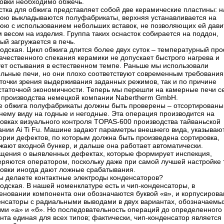
товки необходимо обжечь.
стка для обжига представляет собой две керамические пластины: н
юю выкладываются полуфабрикаты, верхняя устанавливается на
юю с использованием небольших вставок, не позволяющих ей дави
 весом на изделия. Группа таких оснасток собирается на поддон,
ый загружается в печь.
одская. Цикл обжига длится более двух суток – температурный пр
ачественного спекания керамики не допускает быстрого нагрева и
ует остывания в естественном темпе. Раньше мы использовали
ельные печи, но они плохо соответствуют современным требования
 точки зрения выдерживания заданных режимов, так и по причине
статочной экономичности. Теперь мы перешли на камерные печи с
 производства немецкой компании Nabertherm GmbH.
е обжига полуфабрикаты должны быть проверены – отсортированы
нему виду на годные и негодные. Эта операция производится на
новках визуального контроля TOPAS-600 производства тайваньской
ании Ai Ti Fu. Машине задают параметры внешнего вида, указываю
ории дефектов, по которым должна быть произведена сортировка,
жают входной бункер, и дальше она работает автоматически.
щения о выявленных дефектах, которые формирует инспекция,
еряются оператором, поскольку даже при самой лучшей настройке 
новки иногда дают ложные срабатывания.
вы делаете контактные электроды конденсаторов?
одская. В нашей номенклатуре есть и чип-конденсаторы, в
еновании компонента они обозначаются буквой «в», и корпусиров
енсаторы с радиальными выводами в двух вариантах, обозначаемы
ами «а» и «б». Но последовательность операций до определенного
та единая для всех типов; фактически, чип-конденсатор является