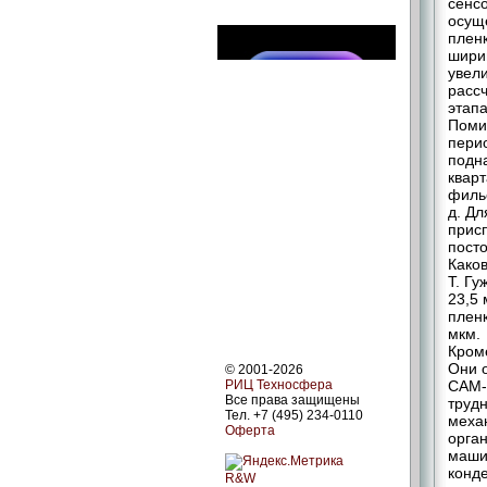
сенс
осущ
плен
ширин
увел
расс
этапа
Поми
пери
подна
кварт
филье
д. Д
прис
пост
Како
Т. Гу
23,5
пленк
мкм.
Кром
Они 
© 2001-2026
РИЦ Техносфера
САМ-
Все права защищены
труд
Тел. +7 (495) 234-0110
механ
Оферта
орган
маши
конд
R&W