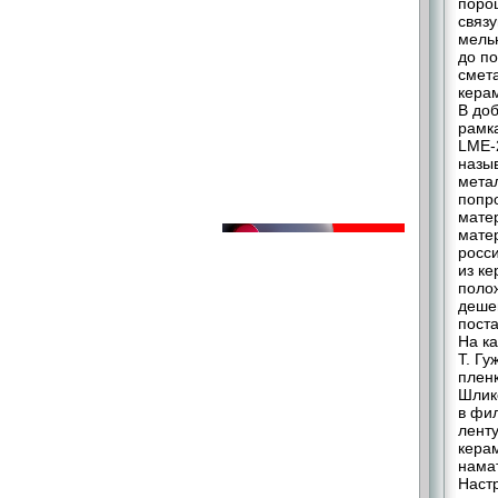
поро
связ
мель
до п
смета
кера
В до
рамк
LME-
назы
метал
попро
матер
матер
росс
из ке
поло
деше
пост
На к
Т. Гу
плен
Шлик
в фи
лент
керам
нама
Наст