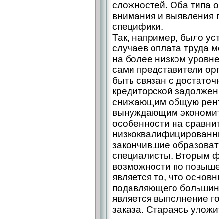
сложностей. Оба типа 
внимания и выявления 
специфики.
Так, например, было ус
случаев оплата труда 
на более низком уровн
сами представители ор
быть связан с достато
кредиторской задолжен
снижающим общую рент
вынуждающим экономить
особенности на сравни
низкоквалифицированны
закончившие образова
специалисты. Вторым 
возможности по повыше
является то, что основ
подавляющего большин
является выполнение г
заказа. Стараясь улож