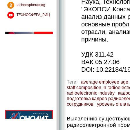
Наука, Технолог
technospheramag
"ЭКОПСИ Консал
ТЕХНОСФЕРА_РИЦ
анализ данных 
основные пробл
отрасли, анали
причины.
УДК 311.42
ВАК 05.27.06
DOI: 10.22184/1
Теги:
average employee age
staff composition in radioelectr
radioelectronic industry
кадр
подготовка кадров радиоэле
сотрудников
уровень оплат
Выявлению существующ
радиоэлектронной про