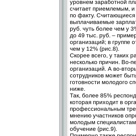
уровнем заработной пл
считает приемлемым, и 
по факту. Считающиеся
выплачиваемые зарплат
руб. чуть более чем у 3
до 49 тыс. руб. – прим
организаций; в группе о
чем у 12% (рис.8).
Скорее всего, у таких 
несколько причин. Во-
организаций. А во‑втор
сотрудников может быт
готовности молодого сп
ниже.
Так, более 85% респонд
которая приходит в орг
профессиональным тре
мнению участников опр
молодым специалистам
обучение (рис.9).
Примерно также респо