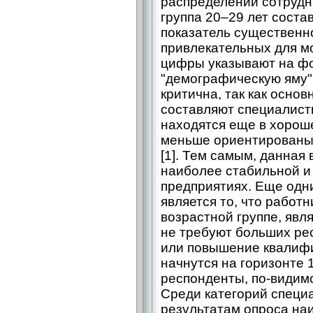
распределении сотрудн
группа 20–29 лет соста
показатель существенно
привлекательных для м
цифры указывают на ф
"демографическую яму".
критична, так как осно
составляют специалисты
находятся еще в хорош
меньше ориентированы 
[1]. Тем самым, данная 
наиболее стабильной и
предприятиях. Еще одн
является то, что работ
возрастной группе, явл
не требуют больших рес
или повышение квалиф
начнутся на горизонте 
респонденты, по-видимо
Среди категорий специа
результатам опроса на