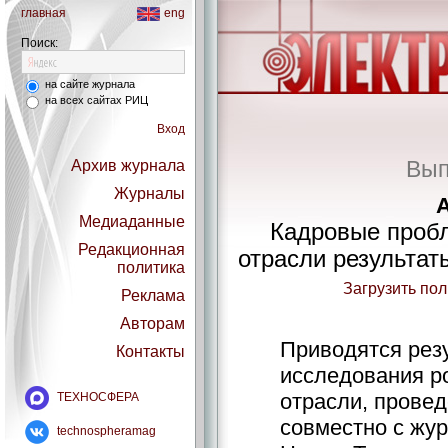
главная
eng
Поиск:
на сайте журнала
на всех сайтах РИЦ
Вход
Вып
Архив журнала
Журналы
Медиаданные
Кадровые проб
Редакционная
отрасли результат
политика
Загрузить по
Реклама
Авторам
Приводятся рез
Контакты
исследования р
отрасли, прове
ТЕХНОСФЕРА
совместно с ж
technospheramag