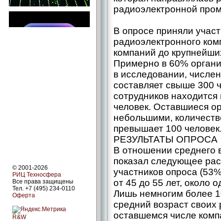
радиоэлектронной про
В опросе приняли учас
радиоэлектронного ком
компаний до крупнейших
Примерно в 60% органи
в исследовании, числе
составляет свыше 300 ч
сотрудников находится 
человек. Оставшиеся о
небольшими, количество
превышает 100 человек
РЕЗУЛЬТАТЫ ОПРОСА
В отношении среднего 
показал следующее рас
© 2001-2026
участников опроса (53%
РИЦ Техносфера
от 45 до 55 лет, около о
Все права защищены
Тел. +7 (495) 234-0110
Лишь немногим более 
Оферта
средний возраст своих р
оставшемся числе компа
R&W