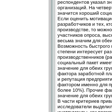
респондентов указал з
организаций. На четве
значится хороший социа
Если оценить мотиваци
разработчиков и тех, к
производстве, то можно
участников опроса, выс
весьма значим для обеи
Возможность быстрого 
степени интересует раз
производственников (р
социальный пакет имее
значение для обеих груп
фактора заработной пла
и репутация предприят
фактором именно для п
более 10%). Прочие фа
значение для обеих гру
В части критериев при
исследователи выдели