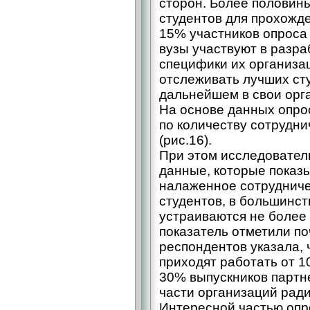
сторон. Более половин
студентов для прохожде
15% участников опроса 
вузы участвуют в разра
специфики их организа
отслеживать лучших ст
дальнейшем в свои орг
На основе данных опро
по количеству сотрудн
(рис.16).
При этом исследовате
данные, которые показы
налаженное сотрудниче
студентов, в большинст
устраиваются не более 
показатель отметили по
респондентов указала, 
приходят работать от 1
30% выпускников партне
части организаций рад
Интересной частью опро