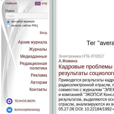
главная
eng
Поиск:
на сайте журнала
на всех сайтах РИЦ
Вход
Тег "aver
Архив журнала
Журналы
Медиаданные
Электроника НТБ #7/2017
А.Фомина
Редакционная
Кадровые проблемы 
политика
результаты социолог
Реклама
Приводятся результаты кадр
Авторам
радиоэлектронной отрасли,
Контакты
совместно с журналом "ЭЛЕ
и компанией "ЭКОПСИ Консал
результатов, выделяются ос
ТЕХНОСФЕРА
отрасли, анализируются их 
05.27.06 DOI: 10.22184/1992-
technospheramag