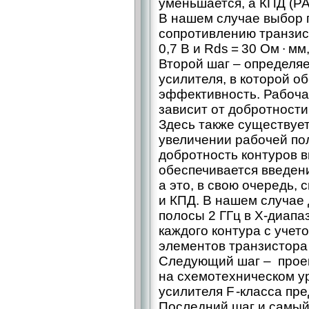
уменьшается, а КПД (PA
В нашем случае выбор 
сопротивлению транзис
0,7 В и Rds = 30 Ом ∙ мм
Второй шаг – ​определ
усилителя, в которой о
эффективность. Рабочая
зависит от добротности
Здесь также существует
увеличении рабочей по
добротность контуров в
обеспечивается введен
а это, в свою очередь,
и КПД. В нашем случае
полосы 2 ГГц в Х-диап
каждого контура с учет
элементов транзистора Q
Следующий шаг – проек
на схемотехническом у
усилителя F -класса пре
Последний шаг и самый