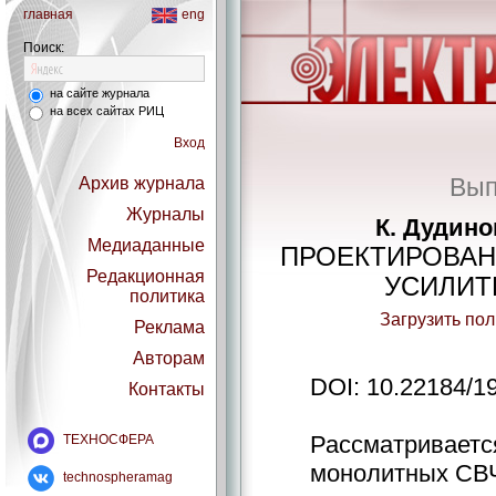
главная
eng
Поиск:
на сайте журнала
на всех сайтах РИЦ
Вход
Вып
Архив журнала
Журналы
К. Дудино
Медиаданные
ПРОЕКТИРОВАН
Редакционная
УСИЛИТ
политика
Загрузить по
Реклама
Авторам
DOI: 10.22184/1
Контакты
Рассматриваетс
ТЕХНОСФЕРА
монолитных СВЧ
technospheramag