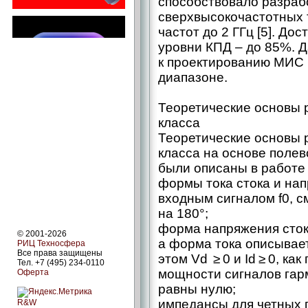
способствовало разрабо
сверхвысокочастотных 
частот до 2 ГГц [5]. До
уровни КПД – ​до 85%. 
к проектированию МИС С
диапазоне.
Теоретические основы 
класса
Теоретические основы р
класса на основе полево
были описаны в работе 
формы тока стока и на
входным сигналом f0, 
на 180°;
форма напряжения стока
© 2001-2026
а форма тока описывае
РИЦ Техносфера
Все права защищены
этом Vd ≥ 0 и Id ≥ 0, как
Тел. +7 (495) 234-0110
мощности сигналов гармони
Оферта
равны нулю;
импедансы для четных 
R&W