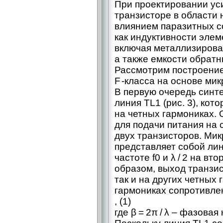
При проектировании уси
транзисторе в области 
влиянием паразитных с
как индуктивности элем
включая металлизирова
а также емкости обратн
Рассмотрим построение
F -класса на основе ми
В первую очередь синт
линия TL1 (рис. 3), ко
на четных гармониках. 
для подачи питания на 
двух транзисторов. Ми
представляет собой лин
частоте f0 и λ / 2 на вт
образом, выход транзис
так и на других четных 
гармониках сопротивле
, (1)
где β = 2π / λ – ​фазовая