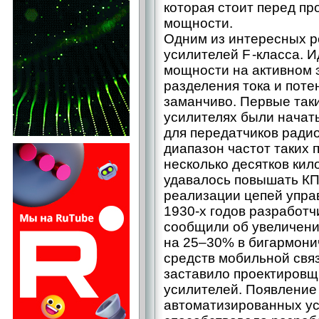
которая стоит перед п
мощности.
Одним из интересных р
усилителей F -класса.
мощности на активном 
разделения тока и поте
заманчиво. Первые так
усилителях были начат
для передатчиков радио
диапазон частот таких
несколько десятков кил
удавалось повышать КП
реализации цепей упра
1930-х годов разработ
сообщили об увеличени
на 25–30% в бигармонич
средств мобильной связ
заставило проектировщи
усилителей. Появление
автоматизированных у