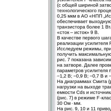
(с общей шириной затв
технологического проц
0,25 мкм в АО «НПП „Ис
обеспечивает выходную
транзистора более 1 В
«сток – исток» 9 В.
В качестве первого ша
реализации усилителя F
Исследуем режимы, при
получить максимальную
рис. 7 показана зависи
на затворе. Далее про
параметров усилителя п
−1,2 В; −0,9 В; −0,7 В и 
На диаграммах Смита (
нагрузки на выходе тра
емкости Cds и источник
(рис. 7) в режиме F -к
30 Ом ∙ мм.
На рис. 9, 10 и 11 прив