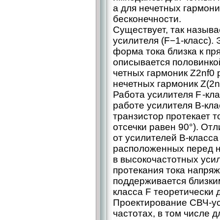
а для нечетных гармоник
бесконечности.
Существует, так назыв
усилителя (F−1‑класс). 
форма тока близка к п
описывается половинко
четных гармоник Z2nf0 
нечетных гармоник Z(2n 
Работа усилителя F -кл
работе усилителя B-кла
транзистор протекает т
отсечки равен 90°). Отл
от усилителей B-класса
расположенных перед н
в высокочастотных уси
протекания тока напря
поддерживается близким
класса F теоретически 
Проектирование СВЧ-ус
частотах, в том числе д