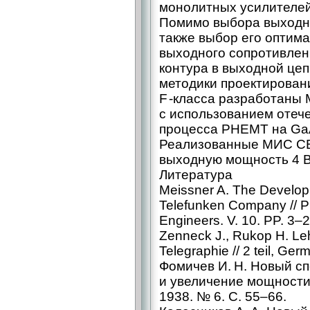
монолитных усилителей 
Помимо выбора выходно
также выбор его оптима
выходного сопротивлен
контура в выходной цеп
методики проектирован
F -класса разработаны
с использованием отеч
процесса PHEMT на GaA
Реализованные МИС СВ
выходную мощность 4 Вт
Литература
Meissner A. The Developm
Telefunken Company // Pr
Engineers. V. 10. PP. 3–
Zenneck J., Rukop H. Le
Telegraphie // 2 teil, Ger
Фомичев И. Н. Новый с
и увеличение мощности 
1938. № 6. С. 55–66.