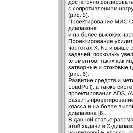
достаточно согласоват
с сопротивлением нагру
(рис. 5).
Проектирование МИС СВ
диапазоне
и на более высоких час
Проектирование усилите
частотах X, Ku и выше 
задачей, поскольку уве
элементов, таких как и
затворные и стоковые ц
(рис. 6).
Развитие средств и ме
LoadPull), а также сис
проектирования ADS, A
развить проектирование
класса и на более высоки
диапазона [6].
В данной статье рассм
этой задачи в X-диапаз
усилителей F -класса н