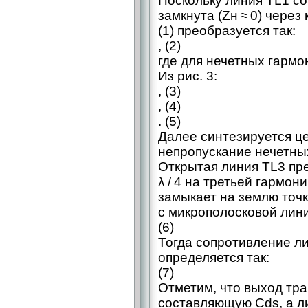
Поскольку линия TL1 со
замкнута (Zн ≈ 0) чере
(1) преобразуется так:
, (2)
где для нечетных гармони
Из рис. 3:
, (3)
, (4)
. (5)
Далее синтезируется ц
непропускание нечетных
Открытая линия TL3 пр
λ / 4 на третьей гармоник
замыкает на землю точ
с микрополосковой лини
(6)
Тогда сопротивление л
определяется так:
(7)
Отметим, что выход тр
составляющую Cds, а л