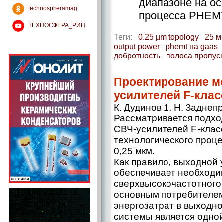
диапазоне на ос
technospheramag
процесса PHEMT
ТЕХНОСФЕРА_РИЦ
Теги:
0.25 µm topology
25 м
output power
phemt на gaas
добротность
полоса пропус
Проектирование м
усилителей F-клас
К. Дудинов 1, Н. Заднеп
Рассматривается подхо
СВЧ-усилителей F -клас
технологического проц
0,25 мкм.
Как правило, выходной 
обеспечивает необходи
сверхвысокочастотного 
основным потребителем
энергозатрат в выходн
системы является одно