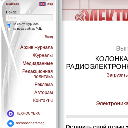
главная
eng
Поиск:
на сайте журнала
на всех сайтах РИЦ
Вход
Вып
Архив журнала
Журналы
КОЛОНКА
Медиаданные
РАДИОЭЛЕКТРО
Редакционная
Загрузить
политика
Реклама
Авторам
Контакты
Электроника
ТЕХНОСФЕРА
technospheramag
Оставить свой отзыв