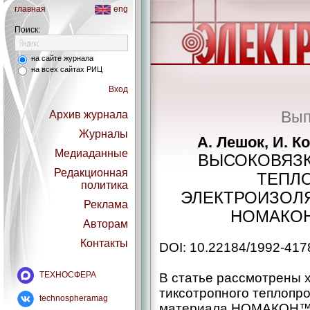
главная
eng
Поиск:
на сайте журнала
на всех сайтах РИЦ
Вход
Вып
Архив журнала
Журналы
А. Лешок, И. К
Медиаданные
ВЫСОКОВЯЗ
Редакционная
ТЕПЛ
политика
ЭЛЕКТРОИЗОЛ
Реклама
НОМАКОН
Авторам
Контакты
DOI: 10.22184/1992-417
ТЕХНОСФЕРА
В статье рассмотрены 
тиксотропного теплопр
technospheramag
материала НОМАКОН™ К