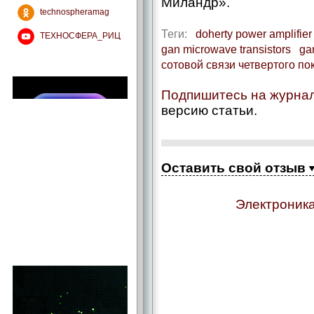
Миландр».
technospheramag
Теги:
doherty power amplifier
ТЕХНОСФЕРА_РИЦ
gan microwave transistors
ga
сотовой связи четвертого по
Подпишитесь на журна
версию статьи.
Оставить свой отзыв
Электроника