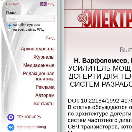
главная
eng
Поиск:
на сайте журнала
на всех сайтах РИЦ
Вход
Вып
Архив журнала
Журналы
Н. Варфоломеев, 
Медиаданные
УСИЛИТЕЛЬ МОЩ
Редакционная
ДОГЕРТИ ДЛЯ Т
политика
СИСТЕМ РАЗРАБО
Реклама
Авторам
DOI: 10.22184/1992-417
Контакты
В статье обсуждаются 
по архитектуре Догерт
ТЕХНОСФЕРА
систем частотного диап
СВЧ-транзисторов, кот
technospheramag