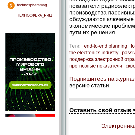
показатели радиоэлект
technospheramag
производства пассивны
ТЕХНОСФЕРА_РИЦ
обсуждаются ключевые 
экономические проблем
пути их решения.
Теги:
end-to-end planning
fo
the electronics industry
passi
поддержка электронной отра
прогнозные показатели
скв
Подпишитесь на журна
версию статьи.
Оставить свой отзыв
Электроника