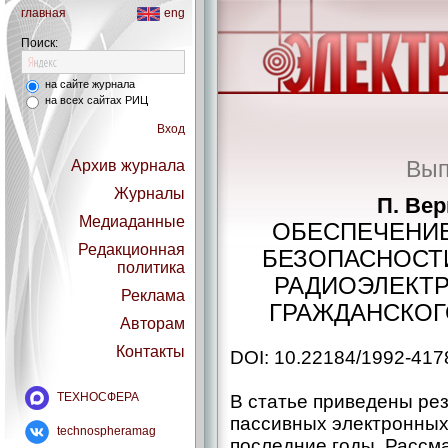
главная
eng
Поиск:
на сайте журнала
на всех сайтах РИЦ
Вход
Вып
Архив журнала
Журналы
П. Вер
Медиаданные
ОБЕСПЕЧЕНИ
Редакционная
БЕЗОПАСНОСТ
политика
РАДИОЭЛЕКТ
Реклама
ГРАЖДАНСКОГ
Авторам
Контакты
DOI: 10.22184/1992-417
ТЕХНОСФЕРА
В статье приведены ре
пассивных электронных
technospheramag
последние годы. Рассм