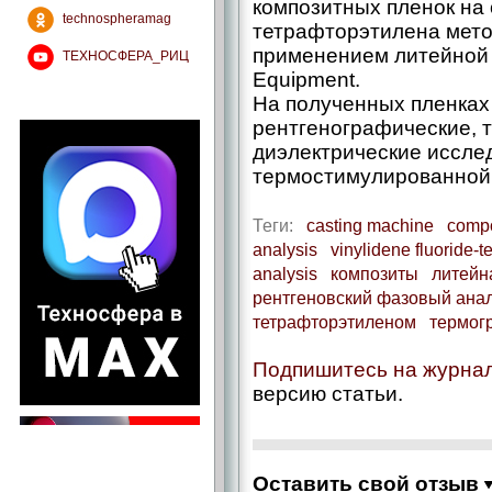
композитных пленок на
technospheramag
тетрафторэтилена мето
применением литейно
ТЕХНОСФЕРА_РИЦ
Equipment.
На полученных пленка
рентгенографические, 
диэлектрические иссле
термостимулированной
Теги:
casting machine
compo
analysis
vinylidene fluoride-
analysis
композиты
литейн
рентгеновский фазовый ана
тетрафторэтиленом
термог
Подпишитесь на журна
версию статьи.
Оставить свой отзыв