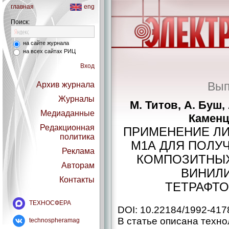
главная
eng
Поиск:
на сайте журнала
на всех сайтах РИЦ
Вход
Вып
Архив журнала
Журналы
М. Титов, А. Буш,
Медиаданные
Каменц
Редакционная
ПРИМЕНЕНИЕ Л
политика
M1А ДЛЯ ПОЛУ
Реклама
КОМПОЗИТНЫХ
Авторам
ВИНИЛ
Контакты
ТЕТРАФТ
ТЕХНОСФЕРА
DOI: 10.22184/1992-417
В статье описана техн
technospheramag