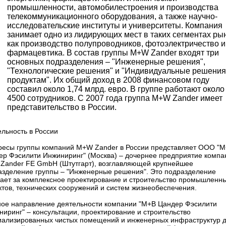
промышленности, автомобилестроения и производства
телекоммуникационного оборудования, а также научно-
исследовательские институты и университеты. Компания
занимает одно из лидирующих мест в таких сегментах рын
как производство полупроводников, фотоэлектричество и
фармацевтика. В состав группы M+W Zander входят три
основных подразделения – "Инженерные решения",
"Технологические решения" и "Индивидуальные решения
продуктам". Их общий доход в 2008 финансовом году
составил около 1,74 млрд. евро. В группе работают около
4500 сотрудников. С 2007 года группа M+W Zander имеет
представительство в России.
льность в России
ресы группы компаний M+W Zander в России представляет OOO "
ер Фэсилити Инжиниринг" (Москва) – дочернее предприятие компа
Zander FE GmbH (Штутгарт), возглавляющей крупнейшее
азделение группы – "Инженерные решения". Это подразделение
чает за комплексное проектирование и строительство промышленн
ктов, технических сооружений и систем жизнеобеспечения.
ное направление деятельности компании "M+В Цандер Фэсилити
иринг" – консультации, проектирование и строительство
иализированных чистых помещений и инженерных инфраструктур 