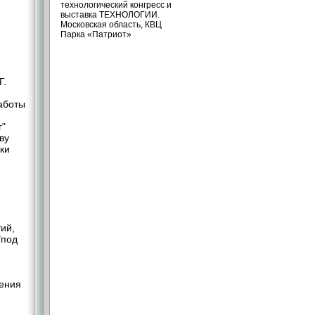
технологический конгресс и
выставка ТЕХНОЛОГИИ.
Московская область, КВЦ
Парка «Патриот»
Г.
аботы
г"
ву
ки
ий,
"под
жения