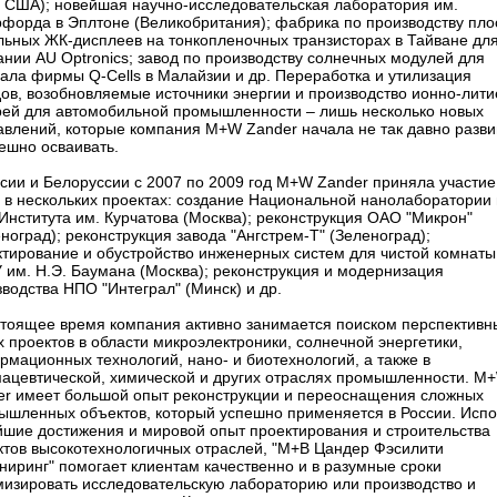
, США); новейшая научно-исследовательская лаборатория им.
рфорда в Эплтоне (Великобритания); фабрика по производству пло
льных ЖК-дисплеев на тонкопленочных транзисторах в Тайване дл
нии AU Optronics; завод по производству солнечных модулей для
ала фирмы Q-Cells в Малайзии и др. Переработка и утилизация
дов, возобновляемые источники энергии и производство ионно-лит
рей для автомобильной промышленности – лишь несколько новых
авлений, которые компания M+W Zander начала не так давно разви
ешно осваивать.
ссии и Белоруссии с 2007 по 2009 год M+W Zander приняла участие
у в нескольких проектах: создание Национальной нанолаборатории
Института им. Курчатова (Москва); реконструкция ОАО "Микрон"
ноград); реконструкция завода "Ангстрем-Т" (Зеленоград);
ктирование и обустройство инженерных систем для чистой комнаты
 им. Н.Э. Баумана (Москва); реконструкция и модернизация
водства НПО "Интеграл" (Минск) и др.
стоящее время компания активно занимается поиском перспективн
 проектов в области микроэлектроники, солнечной энергетики,
мационных технологий, нано- и биотехнологий, а также в
ацевтической, химической и других отраслях промышленности. M
er имеет большой опыт реконструкции и переоснащения сложных
ышленных объектов, который успешно применяется в России. Испо
йшие достижения и мировой опыт проектирования и строительства
ктов высокотехнологичных отраслей, "М+В Цандер Фэсилити
ниринг" помогает клиентам качественно и в разумные сроки
мизировать исследовательскую лабораторию или производство и