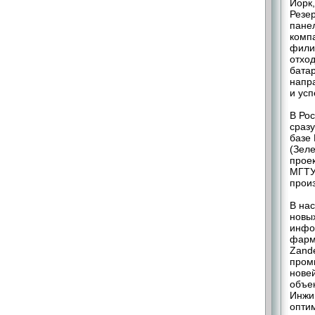
Йорк
Резе
пане
компа
фили
отхо
бата
напр
и усп
В Ро
сраз
базе 
(Зеле
прое
МГТУ
произ
В на
новых
инфор
фарм
Zand
пром
нове
объе
Инжи
опти