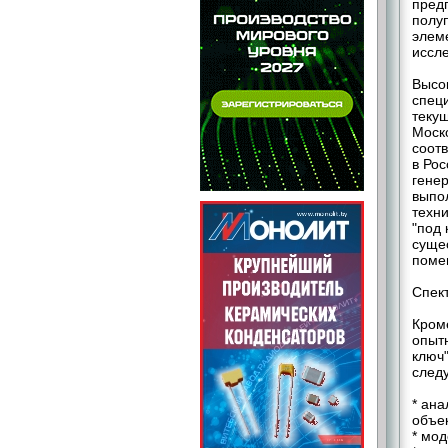
пред
полу
элем
иссл
Высо
спец
текущ
Моск
соот
в Ро
гене
выпо
техни
"под
суще
поме
Спект
Кром
опытн
ключ
след
* ан
объек
* мо