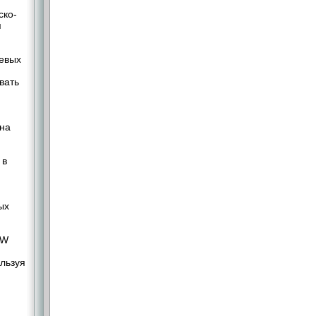
ско-
я
иевых
вать
 на
 в
ых
+W
льзуя