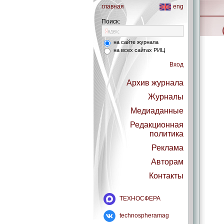
главная
eng
Поиск:
на сайте журнала
на всех сайтах РИЦ
Вход
Архив журнала
Журналы
Медиаданные
Редакционная
политика
Реклама
Авторам
Контакты
ТЕХНОСФЕРА
technospheramag