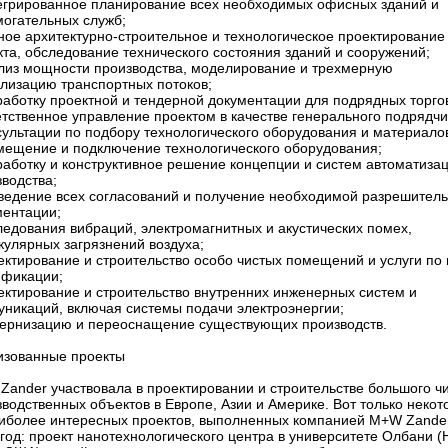
тегрированное планирование всех необходимых офисных зданий и
могательных служб;
ное архитектурно-строительное и технологическое проектирование
та, обследование технического состояния зданий и сооружений;
ализ мощности производства, моделирование и трехмерную
ализацию транспортных потоков;
работку проектной и тендерной документации для подрядных торго
етственное управление проектом в качестве генерального подрядчи
сультации по подбору технологического оборудования и материало
змещение и подключение технологического оборудования;
работку и конструктивное решение концепции и систем автоматиза
водства;
оведение всех согласований и получение необходимой разрешител
ментации;
ледования вибраций, электромагнитных и акустических помех,
кулярных загрязнений воздуха;
ектирование и строительство особо чистых помещений и услуги по 
ификации;
ектирование и строительство внутренних инженерных систем и
уникаций, включая системы подачи электроэнергии;
дернизацию и переоснащение существующих производств.
изованные проекты
Zander участвовала в проектировании и строительстве большого ч
водственных объектов в Европе, Азии и Америке. Вот только неко
аиболее интересных проектов, выполненных компанией M+W Zander
год: проект нанотехнологического центра в университете Олбани (