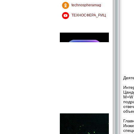
technospheramag
ТЕХНОСФЕРА_РИЦ
Деяте
Инте
Цанд
М+W 
подр
отве
объе
Глав
Инжин
спец