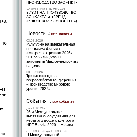
ПРОИЗВОДСТВО ЗАО «НКТ»
Электроника НТБ #5/2026
ВИЗИТ НА ПРОИЗВОДСТВО
АО «ХАКЕЛЬ» (БРЕНД
ка,
«КЛЮЧЕВОЙ КОМПОНЕНТ»)
Новости
//
все новости
03.08.2026
 по
Культурно развлекательная
программа форума
«Микроэлектроника 2026»:
50+ событий, чтобы
запомнить Микроэлектронику
надолго
03.08.2026
Третья ежегодная
всероссийская конференция
«Производство мирового
уровня-2027»
M+В
нии
События
//
все события
ых
до 21.10.2026
26-я Международная
выставка оборудования для
неразрушающего контроля
NDT Russia 2026. г. Москва
c 08.09.2026 до 10.09.2026
для
III Международный