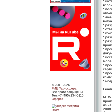
* ин
вспо
* пол
объек
* ан
визу
* раз
* отв
* кон
* ра
* раз
произ
* пр
доку
* исс
моле
* про
серт
* про
комм
* мо
© 2001-2026
РИЦ Техносфера
Реал
Все права защищены
Тел. +7 (495) 234-0110
M+W 
Оферта
произ
из н
2008 
R&W