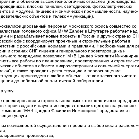
приятий и объектов высокотехнологичных отраслей (производства
проводников, плоских панелей, светодиодов, фотоэлектрических
ентов и модулей, пищевой и химической промышленности, научно-
едовательских объектов и телекоммуникаций).
коквалифицированный персонал московского офиса совместно со
иалистами головного офиса M+W Zander в Штутгарте работает над
ими и разрабатывает новые проекты в России и других странах СН
овский офис координирует проектные и строительные работы в
ветствии с российскими нормами и правилами. Необходимые для р
ссии и странах СНГ лицензии генерального проектировщика и
рального подрядчика позволяют "М+В Цандер Фэсилити Инжинирин
лнять все работы по планированию, проектированию и строительст
ческих объектов в области микроэлектроники и солнечной энергети
 ключ", а также проводить реконструкцию и переоснащение
ствующих производств в любом объеме – от комплексного чистого
щения до небольшой аналитической лаборатории.
р услуг
е проектирования и строительства высокотехнологичных предприят
ых производств и научно-исследовательских центров на условиях 
" компания "M+В Цандер Фэсилити Инжиниринг" предоставляет
ующие услуги:
ализ возможностей осуществления проекта и выбор места располо
та;
делирование производства;