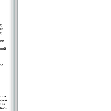
в;
ка;
в;
ции
ьной
их
исла
торые
 за
Нью-