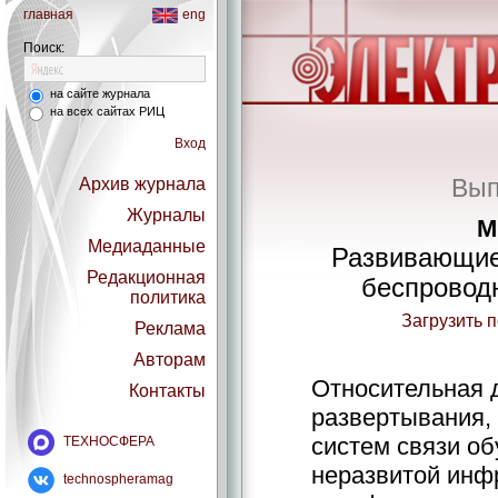
главная
eng
Поиск:
на сайте журнала
на всех сайтах РИЦ
Вход
Вып
Архив журнала
Журналы
М
Медиаданные
Развивающие
Редакционная
беспровод
политика
Загрузить 
Реклама
Авторам
Относительная 
Контакты
развертывания,
систем связи об
ТЕХНОСФЕРА
неразвитой инф
technospheramag