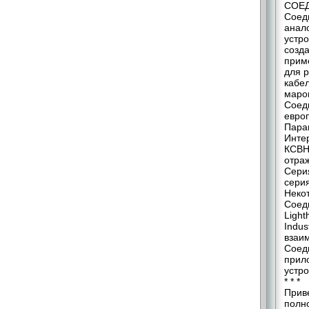
СОЕ
Соед
анал
устр
созд
прим
для р
кабе
маро
Соед
евро
Пара
Интер
КСВН
отраж
Серия
сери
Неко
Соед
Light
Indu
взаи
Соед
прило
устр
* * *
Прив
полн