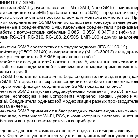
ДИНИТЕЛИ SSMB
инители SSMB (другое название – Mini SMB, Nano SMB) – миниат
оги соединителей SMB (приблизительно на 30%) – предназначены 
ойств с ограниченным пространством для монтажа компонентов. Пр
ании соединителей SSMB были использованы конструктивные реше
ененные в соединителях SMB. Кабельные соединители предназна
аботы с полужесткими кабелями 0,085", 0,056", 0,047" и с гибкими
лями RG-174, RG-316, RG-188, 2,6/50S, LMR-100 и других аналоги
к.
инители SSMB соответствуют международному (IEC 61169-19),
пейскому (CECC 22140) и американскому (MIL-C-39012) стандартам
метры соединителей SSMB приведены в табл.1.
фейс этих соединителей показан на рис.5, частотные зависимости
 кабельных соединителей в зависимости от марки применяемого к
ены на рис.6.
 SSMB состоит из такого же набора соединителей и адаптеров, как
я SMB. Материалы и покрытия соединителей обоих типов одинаков
торые модификации соединителей SSMB показаны на рис.7.
инители SSMB выпускает ряд зарубежных компаний (табл.3), в част
horse Technologies, Field Components, Amphenol, Radiall, Jyebao и Al
strial. Соединители одинаковой модификации разных производител
мозаменяемы.
инители SSMB применяют в беспроводных телекоммуникационных
жениях, в том числе Wi-Fi, PCS, в компьютерных системах, антенн
ойствах и контрольно-измерительных приборах.
еденные данные о компаниях не претендуют на исчерпывающую
оту. Ограниченную номенклатуру этих соединителей выпускает еще