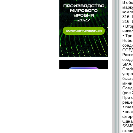
В об
марк
компа
316,
316,
• Вто
нике
• Тре
Huber
соеди
СОЕ
Разв
соед
SMA. 
Grad
устр
быст
мини
Соед
(рис.
При 
реше
• гне
• ко
фтор
Одна
SSMB
отеч