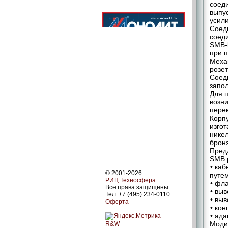
соеди
выпу
усил
Соед
соеди
SMB-
при 
Меха
розет
Соед
запо
Для 
возн
перек
Корпу
изго
нике
брон
Пред
SMB р
• каб
© 2001-2026
путе
РИЦ Техносфера
• фл
Все права защищены
• выв
Тел. +7 (495) 234-0110
• вы
Оферта
• кон
• ад
Моди
R&W