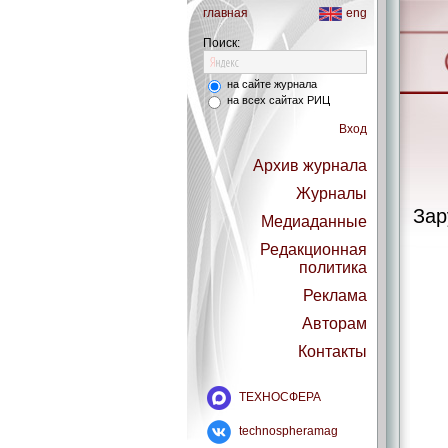
главная
eng
Поиск:
на сайте журнала
на всех сайтах РИЦ
Вход
Архив журнала
Журналы
Зар
Медиаданные
Редакционная
политика
Реклама
Авторам
Контакты
ТЕХНОСФЕРА
technospheramag