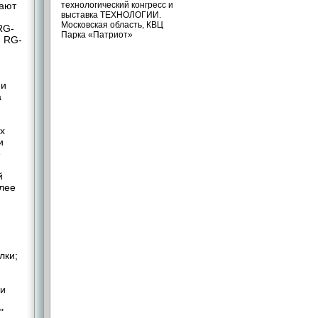
вают
технологический конгресс и
выставка ТЕХНОЛОГИИ.
Московская область, КВЦ
RG-
Парка «Патриот»
, RG-
ии
а
х
и
e
й
лее
лки;
 и
"