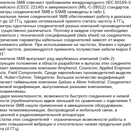
инители SMB отвечают требованиям международного (IEC 60169-1
ейского (CECC 22140) и американского (MIL-C-39012) стандартов.
метры соединителей SMB и SSMB приведены в табл.1.
сиальная линия соединителей SMB обеспечивает работу в диапазо
т до 10 ГГц, однако оптимальной принято считать частоту 4 ГГц.
метры однотипных соединителей разных компаний-производителе
т существенно различаться. Поэтому в каждом случае необходимо
омиться с технической спецификацией (data sheet) на соединитель
трические параметры кабельных соединителей зависят от марки
няемого кабеля. При использовании на частотах, близких к преде
ей частоте, рекомендуется применять полужесткие кабели марок 0
41".
инители SMB выпускает ряд зарубежных компаний (табл.2).
рующее положение в области разработки и выпуска этих соединит
ают американские компании Amphenol, Coaxicom, Applied Engineer
ucts, Field Components. Среди европейских производителей выдел
ll, Huber+Suhner, Telegartner. Большое количество модификаций
агают тайваньские компании Jyebao и Aliner Industrial. Соедините
аковой модификации, выпускаемые разными компаниями,
мозаменяемы.
одаря миниатюрности, возможности быстрого соединения и низкой
мости (приблизительно вдвое меньшей по сравнению с изделиями 
инители SMB нашли применение в авиационном оборудовании,
емах телекоммуникации, беспроводной и мобильной связи, в
цинской и радиоизмерительной аппаратуре.
статки этих соединителей – ограниченные возможности работы в
виях повышенной вибрации и относительно низкая предельная раб
та (4 ГГц).