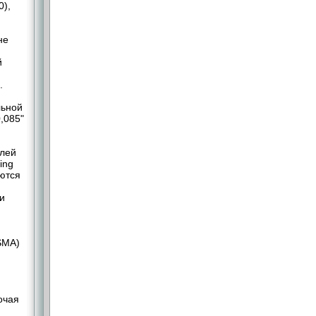
0),
не
й
.
льной
,085"
елей
ing
яются
ли
SMA)
очая