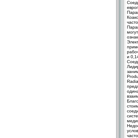
Соед
европ
Пара
Коак
часто
Пара
могу
ознак
Элек
приме
рабоч
и 0,1
Соед
Лиди
заним
Prod
Radia
предл
один
взаи
Благ
стои
соед
сист
меди
Недо
усло
часто