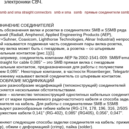
электроники СВЧ.
smb and sma straight connectors
smb и sma
ssmb
прямые соединители ssm
ЗНАЧЕНИЕ СОЕДИНИТЕЛЕЙ
ть обозначения вилки и розетки в соединителях SMB и SSMB ряда
ний (Radiall, Amphenol, Applied Engineering Products (AEP),
+Suhner, Coaxicom, Lighthorse Technologies, Alinar Industrial) непро
ой называется подвижная часть соединения пары вилка-розетка,
му вилка может быть с гнездовым, а розетка – со штыревым
альным контактом (рис.1)[1].
 например, соединитель компании AEP № 2002-1541-009: SMB/Fema
straight for cable 0,085" – это SMB прямая вилка с гнездовым
ральным контактом, предназначенная для работы с полужестким
ем 0,085". Некоторые компании, в частности Rosenberger, Telegartn
режнему называют вилкой соединитель со штыревым контактом.
НООБРАЗИЕ МОДИФИКАЦИЙ
шое разнообразие модификаций (типоконструкций) соединителей
сняется несколькими обстоятельствами.
рвое – количество типоконструкций однотипных кабельных соедини
ит от марки применяемого радиочастотного кабеля и способа заде
инителя на кабель. Для работы с соединителями SMB и SSMB
ьзуют разнообразные гибкие кабели (RG-174, 178, 196, 316, 2/50S 
ужесткие кабели 0,141" (RG-402), 0,085" (RG405), 0,056", 0,047".
еняют следующие способы заделки соединителя на кабель: прижи
p), обжим с деформацией (crimp), пайка (solder).