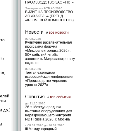
ПРОИЗВОДСТВО ЗАО «НКТ»
Электроника НТБ #5/2026
ВИЗИТ НА ПРОИЗВОДСТВО
b
АО «ХАКЕЛЬ» (БРЕНД
«КЛЮЧЕВОЙ КОМПОНЕНТ»)
Новости
//
все новости
03.08.2026
сто.
Культурно развлекательная
программа форума
«Микроэлектроника 2026»:
50+ событий, чтобы
le
запомнить Микроэлектронику
надолго
03.08.2026
er,
Третья ежегодная
всероссийская конференция
«Производство мирового
уровня-2027»
телей
События
//
все события
лки
до 21.10.2026
26-я Международная
и др.)
выставка оборудования для
неразрушающего контроля
NDT Russia 2026. г. Москва
м
c 08.09.2026 до 10.09.2026
III Международный