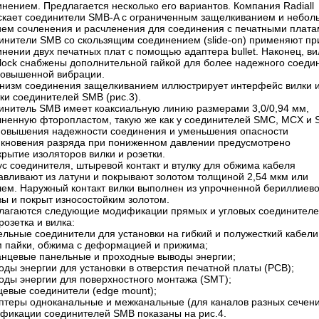
нением. Предлагается несколько его вариантов. Компания Radiall
скает соединители SMB-A с ограниченным защелкиванием и небо
ием сочленения и расчленения для соединения с печатными плата
инители SMB со скользящим соединением (slide-on) применяют пр
нении двух печатных плат с помощью адаптера bullet. Наконец, ви
lock снабжены дополнительной гайкой для более надежного соеди
повышенной вибрации.
низм соединения защелкиванием иллюстрирует интерфейс вилки 
ки соединителей SMB (рис.3).
инитель SMB имеет коаксиальную линию размерами 3,0/0,94 мм,
лненную фторопластом, такую же как у соединителей SMC, MCX и 
повышения надежности соединения и уменьшения опасности
икновения разряда при пониженном давлении предусмотрено
рытие изоляторов вилки и розетки.
с соединителя, штыревой контакт и втулку для обжима кабеля
тавливают из латуни и покрывают золотом толщиной 2,54 мкм или
лем. Наружный контакт вилки выполнен из упрочненной бериллиев
зы и покрыт износостойким золотом.
лагаются следующие модификации прямых и угловых соединител
озетка и вилка:
ельные соединители для установки на гибкий и полужесткий кабели
м пайки, обжима с деформацией и прижима;
анцевые панельные и проходные выводы энергии;
оды энергии для установки в отверстия печатной платы (PCB);
воды энергии для поверхностного монтажа (SMT);
цевые соединители (edge mount);
аптеры одноканальные и межканальные (для каналов разных сечени
фикации соединителей SMB показаны на рис.4.