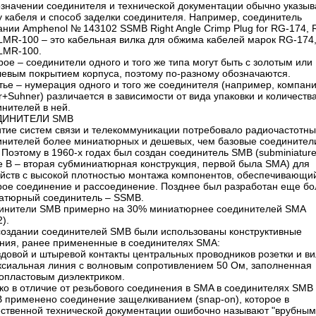
означении соединителя и технической документации обычно указы
у кабеля и способ заделки соединителя. Например, соединитель
нии Amphenol № 143102 SSMB Right Angle Crimp Plug for RG-174, 
 LMR-100 – это кабельная вилка для обжима кабелей марок RG-174
 LMR-100.
рое – соединители одного и того же типа могут быть с золотым или
левым покрытием корпуса, поэтому по-разному обозначаются.
тье – нумерация одного и того же соединителя (например, компан
+Suhner) различается в зависимости от вида упаковки и количеств
нителей в ней.
ДИНИТЕЛИ SMB
итие систем связи и телекоммуникации потребовало радиочастотны
инителей более миниатюрных и дешевых, чем базовые соединител
Поэтому в 1960-х годах был создан соединитель SMB (subminiatur
e B – вторая субминиатюрная конструкция, первой была SMA) для
ойств с высокой плотностью монтажа компонентов, обеспечивающи
рое соединение и рассоединение. Позднее был разработан еще бо
атюрный соединитель – SSMB.
инители SMB примерно на 30% миниатюрнее соединителей SMA
2).
создании соединителей SMB были использованы конструктивные
ния, ранее примененные в соединителях SMA:
здовой и штыревой контакты центральных проводников розетки и ви
аксиальная линия с волновым сопротивлением 50 Ом, заполненная
опластовым диэлектриком.
ко в отличие от резьбового соединения в SMA в соединителях SMB
 применено соединение защелкиванием (snap-on), которое в
ественной технической документации ошибочно называют "врубным