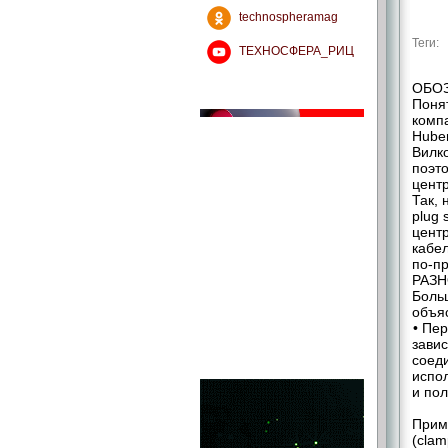
technospheramag
Теги:
ТЕХНОСФЕРА_РИЦ
ОБО
Поня
компа
Huber
Вилк
поэто
центр
Так,
plug 
цент
кабел
по-п
РАЗ
Боль
объя
• Пе
завис
соед
испол
и пол
Прим
(clam