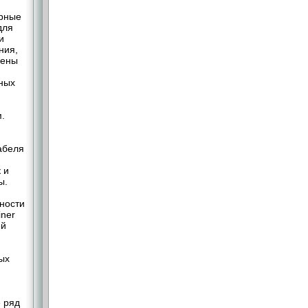
юрные
для
и
ния,
чены
чных
.
абеля
 и
ы.
ности
iner
ей
ых
 ряд