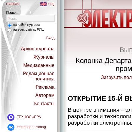
главная
eng
Поиск:
на сайте журнала
на всех сайтах РИЦ
Вход
Вып
Архив журнала
Журналы
Колонка Департа
Медиаданные
про
Редакционная
Загрузить по
политика
Реклама
Авторам
ОТКРЫТИЕ 15-Й В
Контакты
В центре внимания – эл
разработки и технологи
ТЕХНОСФЕРА
разработки электронных
technospheramag