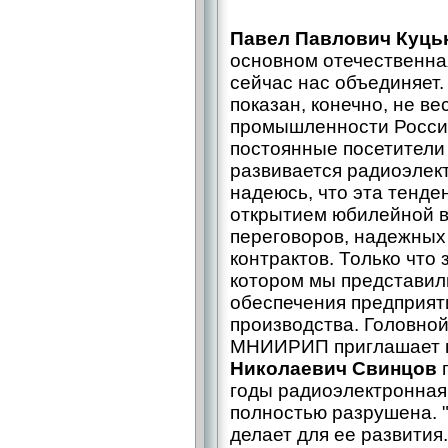
Павел Павлович Куць
основном отечественная
сейчас нас объединяет
показан, конечно, не в
промышленности Росси
постоянные посетители 
развивается радиоэлек
надеюсь, что эта тенде
открытием юбилейной в
переговоров, надежных
контрактов. Только что 
котором мы представи
обеспечения предприят
производства. Головно
МНИИРИП приглашает к
Николаевич Свинцов
п
годы радиоэлектронна
полностью разрушена. 
делает для ее развития