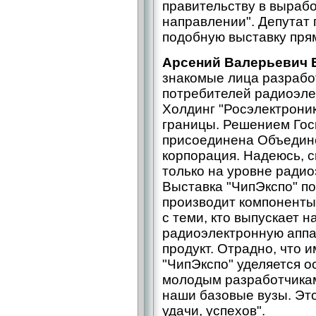
правительству в выраб
направлении". Депутат
подобную выставку пря
Арсений Валерьевич 
знакомые лица разрабо
потребителей радиоэле
Холдинг "Росэлектроник
границы. Решением Гос
присоединена Объедин
корпорация. Надеюсь, с
только на уровне радио
Выставка "ЧипЭкспо" по
производит компоненты
с теми, кто выпускает н
радиоэлектронную аппар
продукт. Отрадно, что 
"ЧипЭкспо" уделяется о
молодым разработчикам
наши базовые вузы. Эт
удачи, успехов".