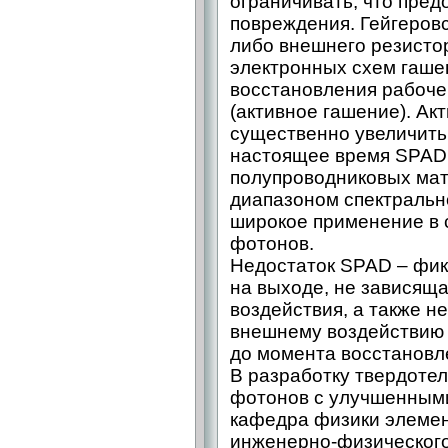
ограничивать, что пред
повреждения. Гейгеров
либо внешнего резистор
электронных схем гаше
восстановления рабоче
(активное гашение). Ак
существенно увеличить
настоящее время SPAD 
полупроводниковых ма
диапазоном спектральн
широкое применение в с
фотонов.
Недостаток SPAD – фик
на выходе, не зависящ
воздействия, а также н
внешнему воздействию 
до момента восстановл
В разработку твердоте
фотонов с улучшенными
кафедра физики элемен
инженерно-физического