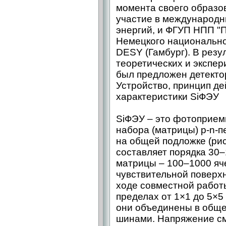
момента своего образов
участие в международн
энергий, и ФГУП НПП "
Немецкого национально
DESY (Гамбург). В рез
теоретических и экспе
был предложен детектор
Устройство, принцип де
характеристики SiФЭУ
SiФЭУ – это фотоприем
набора (матрицы) p-n-п
на общей подложке (рис
составляет порядка 30–
матрицы – 100–1000 я
чувствительной поверх
ходе совместной работ
пределах от 1×1 до 5×5
они объединены в обще
шинами. Напряжение см