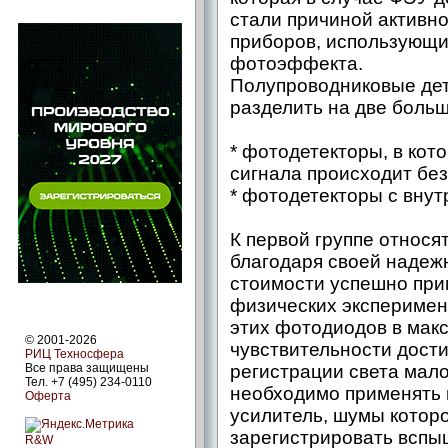
стали причиной активн
приборов, использующи
фотоэффекта.
Полупроводниковые де
разделить на две больш
* фотодетекторы, в кот
сигнала происходит без
* фотодетекторы с вну
К первой группе относя
благодаря своей надежн
стоимости успешно при
физических эксперимен
этих фотодиодов в мак
© 2001-2026
чувствительности дости
РИЦ Техносфера
Все права защищены
регистрации света мало
Тел. +7 (495) 234-0110
необходимо применять
Оферта
усилитель, шумы которо
зарегистрировать вспы
R&W