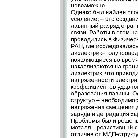
невозможно.
Однако был найден спо
усиление, – это создани
лавинный разряд огран
связи. Работы в этом н
проводились в Физичес
РАН, где исследовалась
диэлектрик–полупроводн
появляющиеся во время
накапливаются на гран
диэлектрик, что привод
напряженности электри
коэффициентов ударно
образования лавины. О
структур – необходимо
напряжения смещения 
заряда и деградация ха
Проблемы были решены 
металл—резистивный с
отличие от МДП-структ