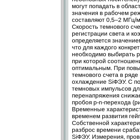
могут попадать в облас
значения в рабочем ре
составляют 0,5–2 МГц/
Скорость темнового сче
регистрации света и к
определяется значение
что для каждого конкре
необходимо выбирать р
при которой соотношен
оптимальным. При повы
темнового счета в ряде
охлаждение SiФЭУ. С п
темновых импульсов дл
перенапряжения снижае
пробоя p-n-перехода (ри
Временные характерис
временем развития гейг
Собственной характери
разброс времени сраба
SiФЭУ. Измерения, про