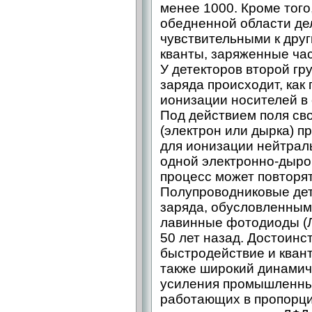
менее 1000. Кроме тог
обедненной области де
чувствительными к друг
кванты, заряженные час
У детекторов второй гр
заряда происходит, как 
ионизации носителей в 
Под действием поля св
(электрон или дырка) п
для ионизации нейтрал
одной электронно-дыро
процесс может повторя
Полупроводниковые дет
заряда, обусловленным
лавинные фотодиоды (Л
50 лет назад. Достоинс
быстродействие и квант
также широкий динамич
усиления промышленны
работающих в пропорци