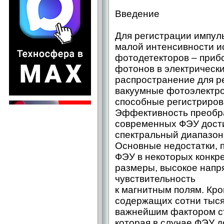
Введение
Для регистрации импул
малой интенсивности и
фотодетекторов – приб
фотонов в электрическ
распространение для р
вакуумные фотоэлектро
способные регистриров
Эффективность преобр
современных ФЭУ дости
спектральный диапазон
Основные недостатки, 
ФЭУ в некоторых конкр
размеры, высокое напр
чувствительность
к магнитным полям. Кро
содержащих сотни тыся
важнейшим фактором ст
которая в случае ФЭУ 