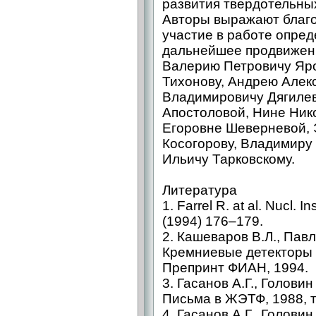
развития твердотельны
Авторы выражают благо
участие в работе опред
дальнейшее продвижен
Валерию Петровичу Яро
Тихонову, Андрею Алек
Владимировичу Дягилев
Апостоловой, Нине Ник
Егоровне Шеверневой, 
Косогорову, Владимиру
Ильичу Тарковскому.
Литература
1. Farrel R. at al. Nucl. 
(1994) 176–179.
2. Кашеваров В.Л., Павл
Кремниевые детекторы 
Препринт ФИАН, 1994.
3. Гасанов А.Г., Головин
Письма в ЖЭТФ, 1988, т.
4. Гасанов А.Г., Головин