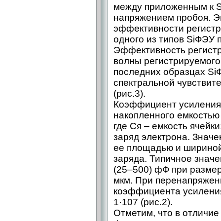
между приложенным к 
напряжением пробоя. Э
эффективности регистр
одного из типов SiФЭУ 
Эффективность регистр
волны регистрируемого
последних образцах Si
спектральной чувствит
(рис.3).
Коэффициент усиления 
накопленного емкостью я
где Ся – емкость ячейки
заряд электрона. Значе
ее площадью и шириной
заряда. Типичное значе
(25–500) фФ при размер
мкм. При перенапряжен
коэффициента усиления
1·107 (рис.2).
Отметим, что в отличи