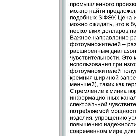
промышленного произво
можно найти предложен
подобных SiФЭУ. Цена 
можно ожидать, что в 
нескольких долларов на
Важное направление ра
фотоумножителей – раз
расширенным диапазон
чувствительности. Это 
использования при изг
фотоумножителей полуп
кремния шириной запре
меньшей), таких как ге
Стремление к миниатюр
информационных канал
спектральной чувствит
потребляемой мощности
изделия, упрощению ус
повышению надежности 
современном мире дикт