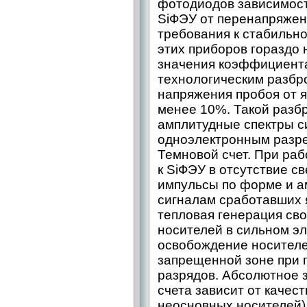
фотодиодов зависимос
SiФЭУ от перенапряжен
требования к стабильн
этих приборов гораздо 
значения коэффициента
технологическим разбр
напряжения пробоя от я
менее 10%. Такой разбр
амплитудные спектры с
одноэлектронным разре
Темновой счет. При ра
к SiФЭУ в отсутствие с
импульсы по форме и а
сигналам сработавших 
тепловая генерация св
носителей в сильном эл
освобождение носителе
запрещенной зоне при
разрядов. Абсолютное 
счета зависит от качес
неосновных носителей) 