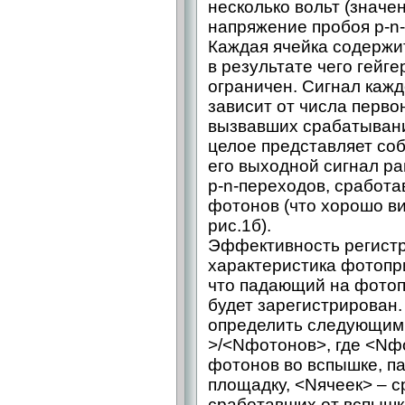
несколько вольт (знач
напряжение пробоя p-n
Каждая ячейка содержи
в результате чего гейге
ограничен. Сигнал кажд
зависит от числа перво
вызвавших срабатывани
целое представляет соб
его выходной сигнал р
p-n-переходов, сработ
фотонов (что хорошо в
рис.1б).
Эффективность регистр
характеристика фотопри
что падающий на фото
будет зарегистрирован
определить следующим 
>/<Nфотонов>, где <Nф
фотонов во вспышке, 
площадку, <Nячеек> – с
сработавших от вспышк