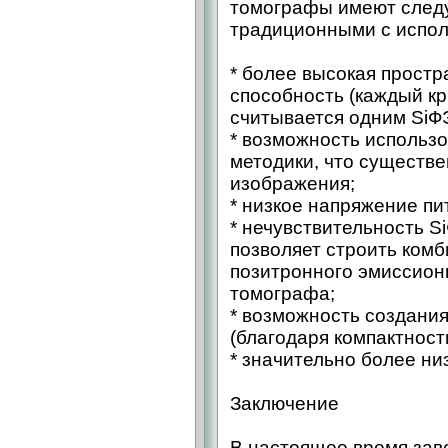
томографы имеют след
традиционными с испо
* более высокая прост
способность (каждый к
считывается одним SiФ
* возможность использ
методики, что существ
изображения;
* низкое напряжение пи
* нечувствительность S
позволяет строить ком
позитронного эмиссион
томографа;
* возможность создани
(благодаря компактност
* значительно более ни
Заключение
В настоящее время зав