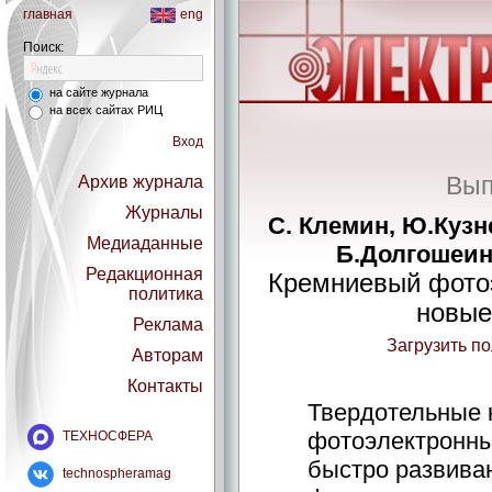
главная
eng
Поиск:
на сайте журнала
на всех сайтах РИЦ
Вход
Вып
Архив журнала
Журналы
С. Клемин, Ю.Кузн
Медиаданные
Б.Долгошеин
Редакционная
Кремниевый фото
политика
новые
Реклама
Загрузить п
Авторам
Контакты
Твердотельные
фотоэлектронны
ТЕХНОСФЕРА
быстро развива
technospheramag