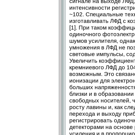
сигнале на выходе ЛФД
интенсивности регистри
~102. Специальные тех
изготавливать ЛФД с к
[1]. При таком коэффиц
одиночного фотоэлектр
шумов усилителя, одна
умножения в ЛФД не по
световые импульсы, со
Увеличить коэффициен
кремниевого ЛФД до 104
возможным. Это связан
ионизации для электрон
больших напряженностя
близки и в образовании
свободных носителей, 
росту лавины и, как сле
перехода и выходу приб
регистрировать одино
детекторами на основе
усиления и в пропорци