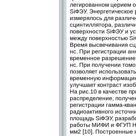
легированном церием о
SiФЭУ. Энергетическое
измерялось для различ
сцинтиллятора, различ
поверхности SiФЭУ и ус
между поверхностью Si
Время высвечивания сц
нс. При регистрации а
временное разрешение
нс. При получении том
позволяет использовать
временную информацию
улучшает контраст изо
На рис.10 в качестве п
распределение, получе
регистрации гамма-кван
радиоактивного источн
площадь SiФЭУ, разраб
работы МИФИ и ФГУП НП
мм2 [10]. Построенные