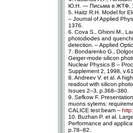
Ю.Н. — Письма в ЖТФ, 19
5. Haitz R.H. Model for E
– Journal of Applied Phy
1376.
6. Cova S., Ghioni M., Lac
photodiodes and quenchin
detection. – Applied Optic
7. Bondarenko G., Dolgosh
Geiger-mode silicon phot
Nuclear Physics B – Pro
Supplement 2, 1998, v.6
8. Andreev V. et al. A high
readout with silicon phot
Issues 2–3, p.368–380.
9. Sefkow F. Presentatio
muons sytems: requiremen
CALICE test beam –
http
10. Buzhan P. et al. Large
Performance and applicat
p.78–82.