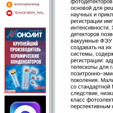
фотодетекторов
technospheramag
основой для ре
ТЕХНОСФЕРА_РИЦ
научных и прик
регистрации им
интенсивности.
детекторов позв
вакуумные ФЭУ 
создавать на их
системы, содер
регистрации: а
телескопы для 
позитронно–эми
поколения. Мал
со стандартной 
следствие, низк
класс фотоэлек
перспективным 