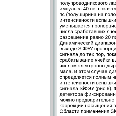
полупроводникового лаз
импульса 40 пс, показал
пс (полуширина на пол
интенсивности вспышки
уменьшается пропорцио
числа сработавших ячее
разрешение равно 20 п
Динамический диапазон
выходе SiФЭУ пропорци
сигнала до тех пор, пок
срабатывание ячейки в
числом электронно-дыр
мала. В этом случае д
определяется полным ч
интенсивности вспышки
сигнала SiФЭУ (рис.6).
детектора фиксированн
можно предварительно 
коррекции насыщения в
Области применения S