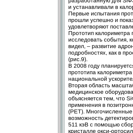
разработанную для SiФ
и устанавливали в кало
Первые испытания прот
прошли успешно и показ
удовлетворяют поставле
Прототип калориметра 
исследовать события, к
видел, – развитие адро
подробностях, как в про
(рис.9).
В 2008 году планирует
прототипа калориметра
национальной ускорите
Вторая область масшта
медицинское оборудова
объясняется тем, что S
применения в позитро
(PET). Многочисленные
возможность детектиро
511 кэВ с помощью сбор
кристалле окси-ортосил