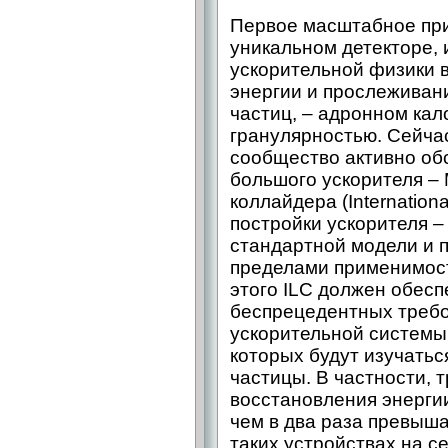
Первое масштабное пр
уникальном детекторе, 
ускорительной физики 
энергии и прослеживан
частиц, – адронном ка
гранулярностью. Сейча
сообщество активно об
большого ускорителя –
коллайдера (International
постройки ускорителя –
стандартной модели и 
пределами применимос
этого ILC должен обес
беспрецедентных требов
ускорительной системы,
которых будут изучать
частицы. В частности, 
восстановления энерги
чем в два раза превыша
таких устройствах на с