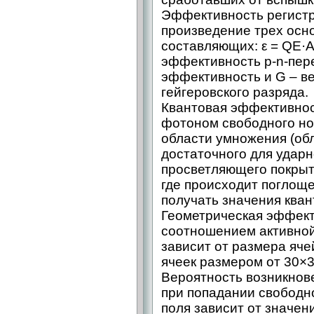
Эффективность регистр
произведение трех осн
составляющих: ε = QE·A
эффективность p-n-пере
эффективность и G – в
гейгеровского разряда.
Квантовая эффективнос
фотоном свободного но
области умножения (обл
достаточного для удар
просветляющего покрыт
где происходит поглощ
получать значения ква
Геометрическая эффект
соотношением активной
зависит от размера яче
ячеек размером от 30×3
Вероятность возникнов
при попадании свободно
поля зависит от значени