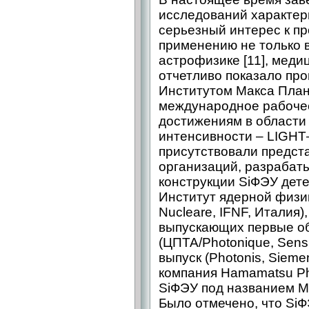
исследований характер
серьезный интерес к пр
применению не только в
астрофизике [11], мед
отчетливо показало про
Институтом Макса План
международное рабоче
достижениям в области
интенсивности – LIGHT
присутствовали предст
организаций, разраба
конструкции SiФЭУ дете
Институт ядерной физики 
Nucleare, IFNF, Италия)
выпускающих первые об
(ЦПТА/Photonique, Sen
выпуск (Photonis, Siem
компания Hamamatsu Ph
SiФЭУ под названием MP
Было отмечено, что SiФ