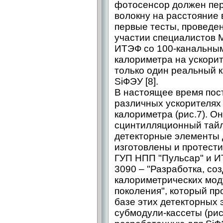
фотосенсор должен пер
волокну на расстояние 
первые тесты, проведен
участии специалистов 
ИТЭФ со 100-канальным
калориметра на ускорит
только один реальный к
SiФЭУ [8].
В настоящее время пос
различных ускорителях
калориметра (рис.7). О
сцинтилляционный тайл
детекторные элементы 
изготовлены и протест
ГУП НПП "Пульсар" и И
3090 – "Разработка, со
калориметрических мод
поколения", который пр
базе этих детекторных
субмодули-кассеты (рис