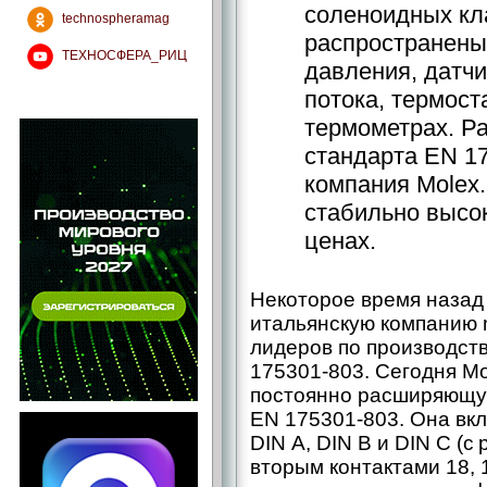
соленоидных кл
technospheramag
распространены
ТЕХНОСФЕРА_РИЦ
давления, датчи
потока, термос
термометрах. Р
стандарта EN 1
компания Molex
стабильно высо
ценах.
Некоторое время назад
итальянскую компанию 
лидеров по производст
175301-803. Сегодня M
постоянно расширяющу
EN 175301-803. Она вк
DIN А, DIN В и DIN С (
вторым контактами 18, 1