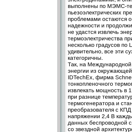
выполнены по МЭМС-те
пьезоэлектрических пр
проблемами остаются 
надежности и продолжи
не удастся извлечь эн
термоэлектричества пр
несколько градусов по Ц
удивительно, все эти с
категоричны.
Так, на Международной
энергии из окружающей
IDTechEx, фирма Schnei
тонкопленочного термо
извлекать мощность в 1
при разнице температур
термогенератора и ста
преобразователя с КПД
напряжении 2,4 В кажд
данных беспроводной 
со звездной архитектур