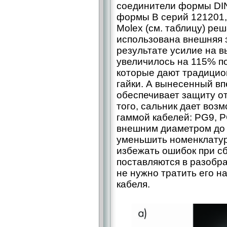
соединители формы DIN
формы В серий 121201,
Molex (см. таблицу) реш
использована внешняя з
результате усилие на 
увеличилось на 115% п
которые дают традицио
гайки. А вынесенный в
обеспечивает защиту от
того, сальник дает воз
гаммой кабелей: PG9, P
внешним диаметром до 
уменьшить номенклатур
избежать ошибок при с
поставляются в разобра
не нужно тратить его н
кабеля.