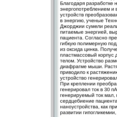
Благодаря разработке 
энергопотреблением и 
устройств преобразова
в энергию, ученые Техн
Джорджии сумели реали
питаемые энергией, в
пациента. Согласно пр
гибкую полимерную под
из оксида цинка. Получ
пластмассовый корпус 
телом. Устройство разм
диафрагме мыши. Раст
приводило к растяжени
устройство генерировал
При креплении преобра
генерировал ток в 30 п
генерируемый ток мал, 
сердцебиение пациента
наноустройства, как п
развитии гипогликемии