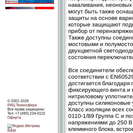
накаливания, неоновых
могут быть также осна
защиты на основе варис
которые защищают под
прибор от перенапряже
Также доступны соедин
мостовыми и полумост
двухцветной светодиод
состояния переключате
Все соединители обесп
соответствии с EN60529 
достигается благодаря
фиксирующего винта и 
нитриловому уплотнител
© 2001-2026
доступны силиконовые 
РИЦ Техносфера
Класс изоляции всех с
Все права защищены
Тел. +7 (495) 234-0110
0110-1/89 Группа С и по
Оферта
напряжениями до 250 В
клеммного блока, встро
R&W