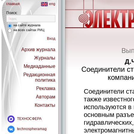
главная
eng
Поиск:
на сайте журнала
на всех сайтах РИЦ
Вход
Вып
Архив журнала
Журналы
Д.
Медиаданные
Соединители ст
Редакционная
компани
политика
Реклама
Соединители ст
Авторам
также известног
Контакты
используются в
основным разъе
ТЕХНОСФЕРА
гидравлических,
электромагнитны
technospheramag