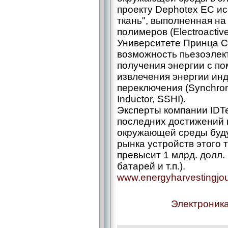
проекту Dephotex ЕС и
ткань", выполненная на
полимеров (Electroactiv
Университете Принца С
возможность пьезоэлек
получения энергии с п
извлечения энергии ин
переключения (Synchron
Inductor, SSHI).
Эксперты компании IDTe
последних достижений в
окружающей среды буду
рынка устройств этого т
превысит 1 млрд. долл.
батарей и т.п.).
www.energyharvestingjo
Электроника