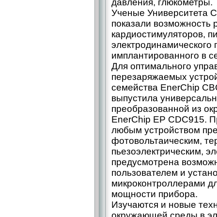
давления, глюкометры.
Ученые Университета С
показали возможность 
кардиостимуляторов, п
электродинамического 
имплантированного в с
Для оптимального упра
перезаряжаемых устрой
семейства EnerChip CB
выпустила универсальн
преобразованной из о
EnerChip EP CDC915. П
любым устройством пр
фотовольтаическим, те
пьезоэлектрическим, э
предусмотрена возмож
пользователем и устано
микроконтроллерами дл
мощности прибора.
Изучаются и новые тех
окружающей среды в эле