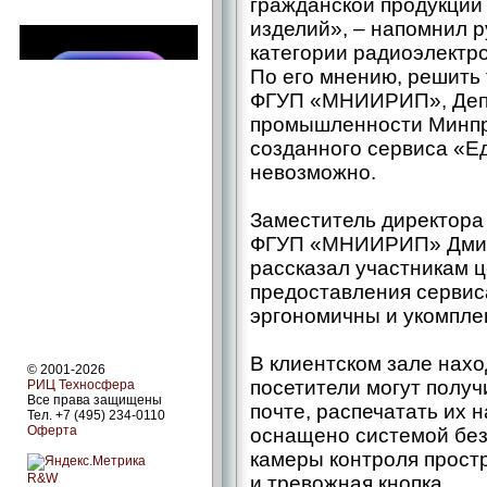
гражданской продукции
изделий», – ​напомнил 
категории радиоэлектро
По его мнению, решить 
ФГУП «МНИИРИП», Деп
промышленности Минпро
созданного сервиса «Е
невозможно.
Заместитель директора
ФГУП «МНИИРИП» Дмит
рассказал участникам 
предоставления сервис
эргономичны и укомпле
В клиентском зале нахо
© 2001-2026
посетители могут получ
РИЦ Техносфера
Все права защищены
почте, распечатать их 
Тел. +7 (495) 234-0110
Оферта
оснащено системой без
камеры контроля прост
R&W
и тревожная кнопка.