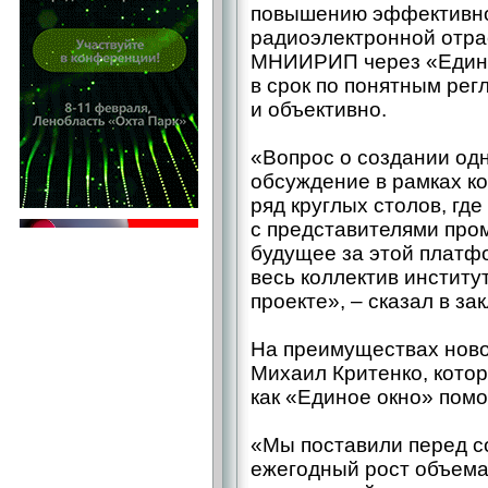
повышению эффективно
радиоэлектронной отра
МНИИРИП через «Единое
в срок по понятным рег
и объективно.
«Вопрос о создании од
обсуждение в рамках к
ряд круглых столов, гд
с представителями про
будущее за этой платфо
весь коллектив институ
проекте», – ​сказал в з
На преимуществах ново
Михаил Критенко, кото
как «Единое окно» помо
«Мы поставили перед с
ежегодный рост объема