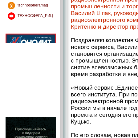
technospheramag
промышленности и тор
Василий Шпак, руковод
ТЕХНОСФЕРА_РИЦ
радиоэлектронного ком
Критенко и директор пр
Поздравляя коллектив
нового сервиса, Васи
становится организаци
с промышленностью. Эт
снятие всевозможных б
время разработки и вне
«Новый сервис „Единое о
всего института. При 
радиоэлектронной про
России мы в начале год
проекта и сегодня его п
Куцько.
По его словам, новая п