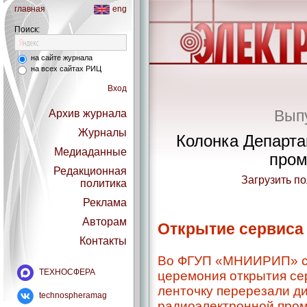
главная
eng
Поиск:
на сайте журнала
на всех сайтах РИЦ
Вход
Выпу
Архив журнала
Журналы
Колонка Департа
Медиаданные
про
Редакционная
Загрузить п
политика
Реклама
Авторам
Открытие сервиса
Контакты
Во ФГУП «МНИИРИП» со
ТЕХНОСФЕРА
церемония открытия се
ленточку перерезали д
technospheramag
радиоэлектронной про