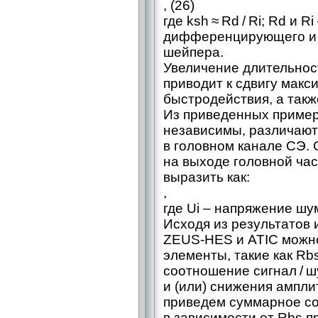
, (26)
где ksh ≈ Rd / Ri; Rd и R
дифференцирующего и 
шейпера.
Увеличение длительнос
приводит к сдвигу мак
быстродействия, а такж
Из приведенных пример
независимы, различаю
в головном канале СЭ.
на выходе головной ча
выразить как:
,
где Ui – ​напряжение шу
Исходя из результатов 
ZEUS-HES и ATIC можно
элементы, такие как Rbs
соотношение сигнал / ш
и (или) снижения ампли
приведем суммарное со
в зависимости от Rbs п