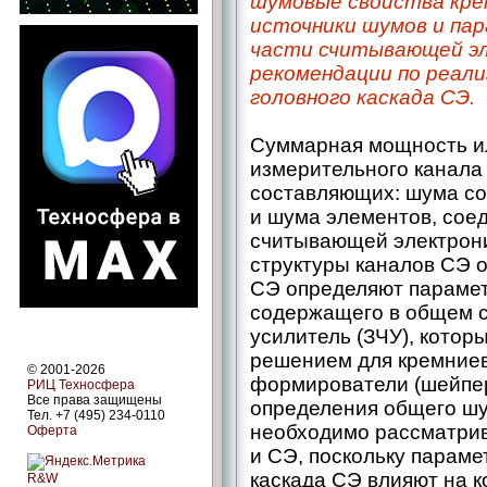
шумовые свойства кре
источники шумов и па
части считывающей эл
рекомендации по реали
головного каскада СЭ.
Суммарная мощность и
измерительного канала 
составляющих: шума со
и шума элементов, сое
считывающей электрон
структуры каналов СЭ о
СЭ определяют парамет
содержащего в общем с
усилитель (ЗЧУ), котор
решением для кремниево
© 2001-2026
формирователи (шейпер
РИЦ Техносфера
Все права защищены
определения общего шу
Тел. +7 (495) 234-0110
необходимо рассматрив
Оферта
и СЭ, поскольку парамет
каскада СЭ влияют на 
R&W