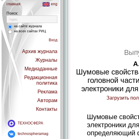
главная
eng
Поиск:
на сайте журнала
на всех сайтах РИЦ
Вход
Выпу
Архив журнала
Журналы
А
Медиаданные
Шумовые свойства
Редакционная
головной част
политика
электроники для
Реклама
Загрузить по
Авторам
Контакты
Шумовые свойс
ТЕХНОСФЕРА
электроники дл
определяющий ф
technospheramag