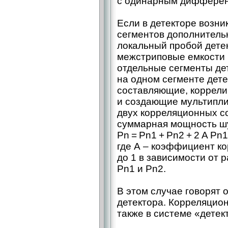
с одинарным диффере
Если в детекторе возни
сегментов дополнитель
локальный пробой детек
межстриповые емкости 
отдельные сегменты дет
на одном сегменте дет
составляющие, коррел
и создающие мультипл
двух корреляционных с
суммарная мощность шум
Pn = Pn1 + Pn2 + 2 A Pn1
где А – ​коэффициент к
до 1 в зависимости от
Pn1 и Pn2.
В этом случае говорят
детектора. Корреляцио
также в системе «детект