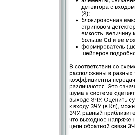
элементы, связанн
детектора с входом
(3);
блокировочная емк
стриповом детекто
емкость, величину
больше Сd и ее мо
формирователь (ше
шейперов подробно 
В соответствии со схемо
расположены в разных т
коэффициенты передач
различаются. Это озна
шума в системе «детект
выходе ЗЧУ. Оценить с
к входу ЗЧУ (в Кл), мо
ЗЧУ, равный приблизител
что выходное напряжен
цепи обратной связи ЗЧ