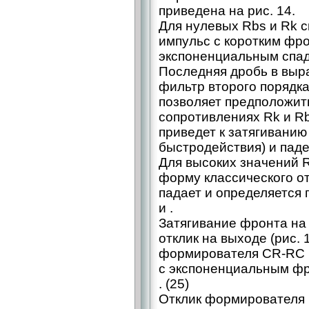
приведена на рис. 14.
Для нулевых Rbs и Rk с
импульс с коротким фр
экспоненциальным спадо
Последняя дробь в выр
фильтр второго порядка
позволяет предположить
сопротивлениях Rk и R
приведет к затягивани
быстродействия) и пад
Для высоких значений R
форму классического от
падает и определяется
и .
Затягивание фронта на
отклик на выходе (рис.
формирователя СR-RC 
с экспоненциальным фр
. (25)
Отклик формирователя 