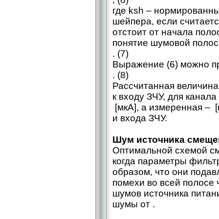
где ksh – ​нормирован
шейпера, если считаетс
отстоит от начала поло
понятие шумовой полосы
. (7)
Выражение (6) можно пр
. (8)
Рассчитанная величина
к входу ЗЧУ, для канал
[мкA], а измеренная – ​ [
и входа ЗЧУ.
Шум источника смещен
Оптимальной схемой см
когда параметры фильт
образом, что они подав
помехи во всей полосе 
шумов источника питани
шумы от .