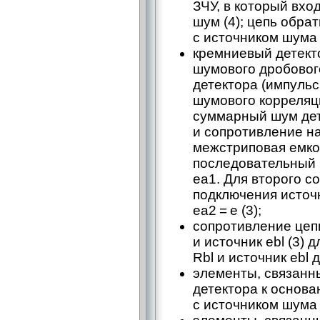
ЗЧУ, в который вхо
шум (4); цепь обра
с источником шума e
кремниевый детект
шумового дробового
детектора (импульс
шумового корреляци
суммарный шум дет
и сопротивление на
межстриповая емкос
последовательный 
еa1. Для второго с
подключения источ
еa2 = е (3);
сопротивление цеп
и источник ebl (3) 
Rbl и источник ebl 
элементы, связанн
детектора к основа
с источником шума 