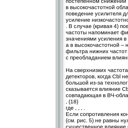
постепенном снижении 
в высокочастотной обла
поведение усилителя д
усиление низкочастотн
. В случае (кривая 4) 
частоты напоминает фи
значениями усиления в 
а в высокочастотной – 
фильтра нижних частот
с преобладанием влиян
На сверхнизких частота
детекторов, когда Сbl 
большой из-за технолог
сказывается влияние Сbl
совпадающая в ВЧ-област
, (18)
где , , , .
Если сопротивления кон
(см. рис. 5) не равны н
существенное влияние 