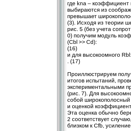
где kna – ​коэффициент 
выбираются из соображе
превышает широкополо
(3). Исходя из теории 
рис. 5 (без учета сопро
0) получим модуль коэ
(Cbl >> Cd):
(16)
и для высокоомного Rbl
. (17)
Проиллюстрируем получ
итогов испытаний, пров
экспериментальными пр
(рис. 7). Для высокоомн
собой широкополосный 
и оценкой коэффициент
Эта оценка обычно бер
2 соответствует случаю, 
близком к Cfb, усиление