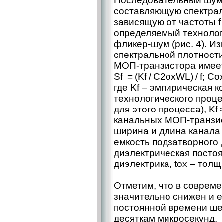
Последовательный шум
составляющую спектраль
зависящую от частоты f 
определяемый технолог
фликер-шум (рис. 4). 
спектральной плотност
МОП‑транзистора имеет
Sf = (Kf / C2oxWL) / f; Cox
где Kf – ​эмпирическая 
технологического проц
для этого процесса), Kf ≈
канальных МОП‑транзист
ширина и длина канала 
емкость подзатворного д
диэлектрическая посто
диэлектрика, tox – ​тол
Отметим, что в соврем
значительно снижен и е
постоянной времени ше
десяткам микросекунд.