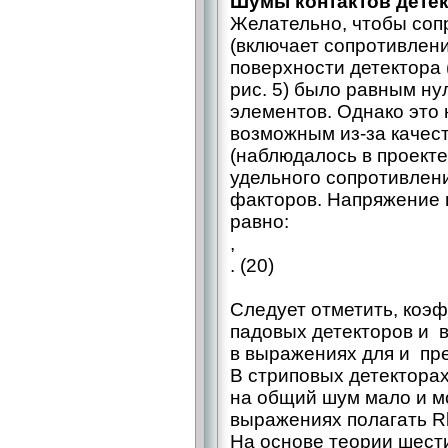
Шумы контактов детек
Желательно, чтобы соп
(включает сопротивлени
поверхности детектора (
рис. 5) было равным ну
элементов. Однако это 
возможным из-за качес
(наблюдалось в проект
удельного сопротивлени
факторов. Напряжение 
равно:
,
. (20)
Следует отметить, коэ
падовых детекторов и в
в выражениях для и пр
В стриповых детекторах,
на общий шум мало и м
выражениях полагать R
На основе теории шест