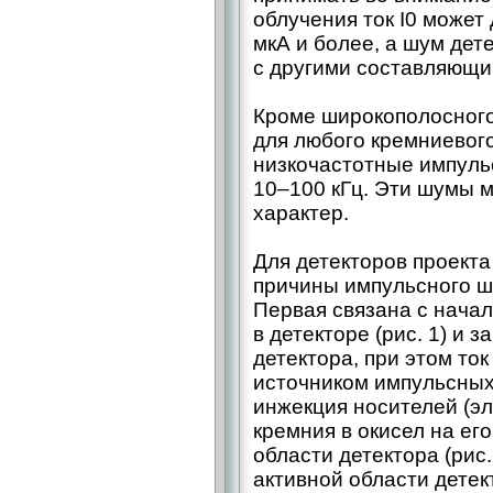
облучения ток I0 может
мкА и более, а шум дет
с другими составляющи
Кроме широкополосного
для любого кремниевого
низкочастотные импуль
10–100 кГц. Эти шумы 
характер.
Для детекторов проект
причины импульсного ш
Первая связана с нача
в детекторе (рис. 1) и 
детектора, при этом ток
источником импульсных
инжекция носителей (эл
кремния в окисел на ег
области детектора (рис.
активной области детек