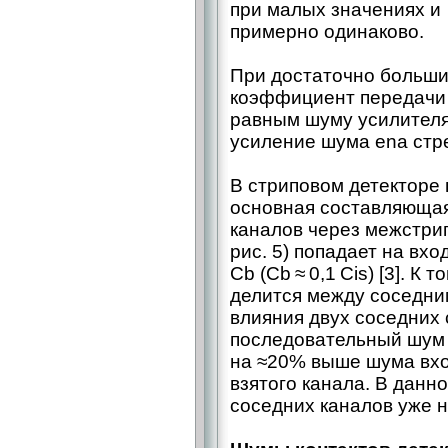
при малых значениях и
примерно одинаково.
При достаточно больши
коэффициент передачи 
равным шуму усилителя
усиление шума ena стрем
В стриповом детекторе 
основная составляющая
каналов через межстрип
рис. 5) попадает на вхо
Сb (Сb ≈ 0,1 Сis) [3]. К
делится между соседни
влияния двух соседних 
последовательный шум 
на ≈20% выше шума вхо
взятого канала. В данн
соседних каналов уже н