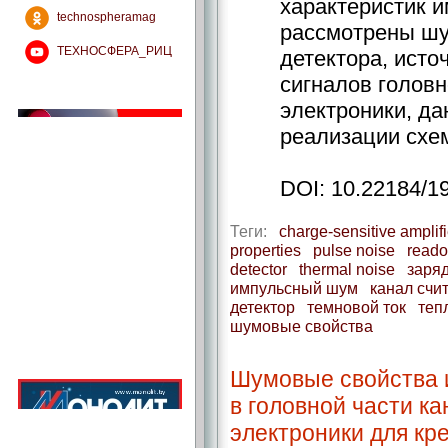
характеристик и
technospheramag
рассмотрены шу
ТЕХНОСФЕРА_РИЦ
детектора, ист
сигналов голов
электроники, д
реализации схе
DOI: 10.22184/1
Теги:
charge-sensitive amplifi
properties
pulse noise
reado
detector
thermal noise
заря
импульсный шум
канал счи
детектор
темновой ток
теп
шумовые свойства
Шумовые свой­ства 
в головной части к
электроники для кр