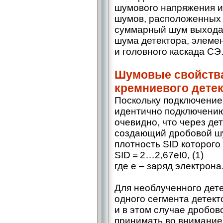
шумового напряжения и
шумов, расположенных 
суммарный шум выхода 
шума детектора, элемен
и головного каскада СЭ
Шумовые свой­ств
кремниевого дете
Поскольку подключение
идентично подключени
очевидно, что через дет
создающий дробовой шу
плотность SID которого
SID = 2…2,67eI0, (1)
где е – ​заряд электрона
Для необлученного дете
одного сегмента детект
и в этом случае дробов
принимать во внимание