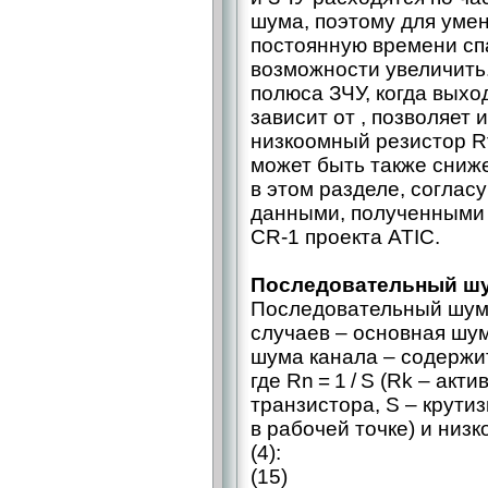
шума, поэтому для уме
постоянную времени сп
возможности увеличить
полюса ЗЧУ, когда вых
зависит от , позволяет
низкоомный резистор R
может быть также сниж
в этом разделе, согла
данными, полученными
CR‑1 проекта ATIC.
Последовательный шу
Последовательный шум 
случаев – ​основная ш
шума канала – ​содержи
где Rn = 1 / S (Rk – ​ак
транзистора, S – ​крут
в рабочей точке) и низ
(4):
(15)