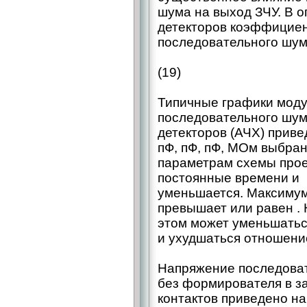
шума на выход ЗЧУ. В 
детекторов коэффициен
последовательного шум
(19)
Типичные графики мод
последовательного шум
детекторов (АЧХ) приве
пФ, пФ, пФ, МОм выбра
параметрам схемы проек
постоянные времени и 
уменьшается. Максиму
превышает или равен . Н
этом может уменьшатьс
и ухудшаться отношение
Напряжение последова
без формирователя в з
контактов приведено на 