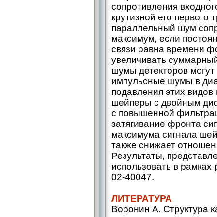
сопротивления входног
крутизной его первого 
параллельный шум сопр
максимум, если постоя
связи равна времени ф
увеличивать суммарны
шумы детекторов могут
импульсные шумы в диа
подавления этих видов
шейперы с двой­ным ди
с повышенной фильтрац
затягивание фронта си
максимума сигнала шей
также снижает отношени
Результаты, представле
использовать в рамках
02-40047.
ЛИТЕРАТУРА
Воронин А. Структура 