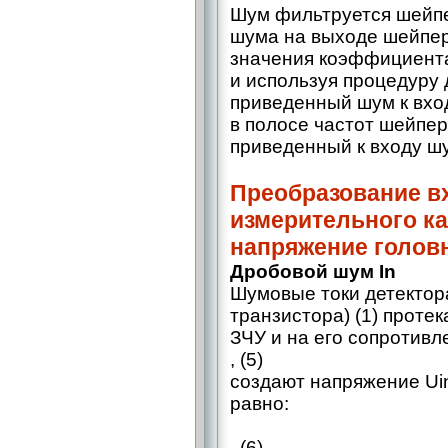
Шум фильтруется шейп
шума на выходе шейпер
значения коэффициент
и используя процедуру 
приведенный шум к вход
в полосе частот шейпер
приведенный к входу ш
Преобразование 
измерительного к
напряжение головн
Дробовой шум In
Шумовые токи детектора
транзистора) (1) проте
ЗЧУ и на его сопротивле
, (5)
создают напряжение Ui
равно:
, (6)