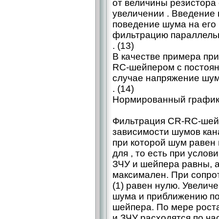
от величины резистора 
увеличении . Введение 
поведение шума на его
фильтрацию параллель
. (13)
В качестве примера пр
RC‑шейпером с постоянн
случае напряжение шум
. (14)
Нормированный график 
Фильтрация CR-RC‑шей
зависимости шумов кан
при которой шум равен 
для , то есть при услов
ЗЧУ и шейпера равны, 
максимален. При сопро
(1) равен нулю. Увелич
шума и приближению по
шейпера. По мере рост
и ЗЧУ расходятся по ча