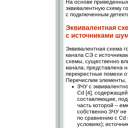
На основе приведенных
эквивалентную схему г
с подключенным детект
Эквивалентная схе
с источниками шу
Эквивалентная схема г
канала СЭ с источника
схемы, существенно в
канала, представлена н
перекрестные помехи от
Перечислим элементы, 
ЗЧУ с эквивалентн
Сd [4], содержаще
составляющие, под
часть которой – ​е
собственно ЗЧУ не
по сравнению с Сd
условиях); источни