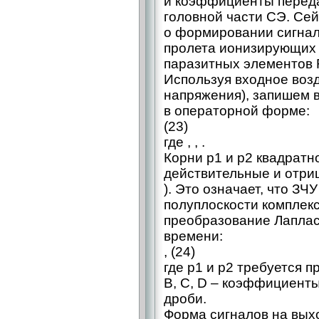
и коэффициенты переда
головной части СЭ. Сей
о формировании сигнал
пролета ионизирующих 
паразитных элементов 
Используя входное возд
напряжения), запишем 
в операторной форме:
(23)
где , , .
Корни р1 и р2 квадратно
действительные и отри
). Это означает, что ЗЧ
полуплоскости комплек
преобразование Лапласа
времени:
, (24)
где р1 и р2 требуется п
B, C, D – коэффициенты
дроби.
Форма сигналов на вых