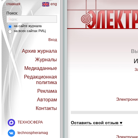
главная
eng
Поиск:
на сайте журнала
на всех сайтах РИЦ
Вход
Вы
Архив журнала
Журналы
И
Медиаданные
З
Редакционная
политика
Реклама
Электрони
Авторам
Контакты
ТЕХНОСФЕРА
Оставить свой отзыв
technospheramag
Электрони