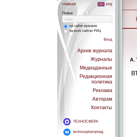
главная
eng
Поиск:
на сайте журнала
на всех сайтах РИЦ
Вход
Архив журнала
Журналы
А.
Медиаданные
В
Редакционная
политика
Реклама
Авторам
Контакты
ТЕХНОСФЕРА
technospheramag