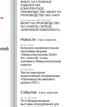
ФОКУС НА СЛОЖНЫЕ
ИЗДЕЛИЯ КАК
КОНКУРЕНТНОЕ
ПРЕИМУЩЕСТВО. ВИЗИТ НА
ПРОИЗВОДСТВО ЗАО «НКТ»
лав
Электроника НТБ #5/2026
ВИЗИТ НА ПРОИЗВОДСТВО
АО «ХАКЕЛЬ» (БРЕНД
«КЛЮЧЕВОЙ КОМПОНЕНТ»)
Новости
//
все новости
03.08.2026
елей
Культурно развлекательная
программа форума
«Микроэлектроника 2026»:
50+ событий, чтобы
запомнить Микроэлектронику
надолго
03.08.2026
Третья ежегодная
всероссийская конференция
«Производство мирового
уровня-2027»
События
//
все события
до 21.10.2026
26-я Международная
выставка оборудования для