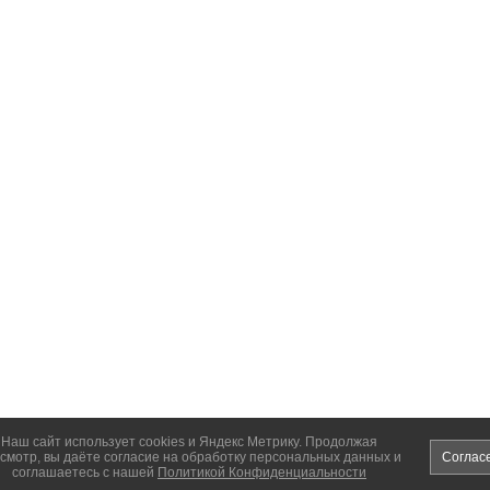
Наш сайт использует cookies и Яндекс Метрику. Продолжая
смотр, вы даёте согласие на обработку персональных данных и
Соглас
соглашаетесь с нашей
Политикой Конфиденциальности