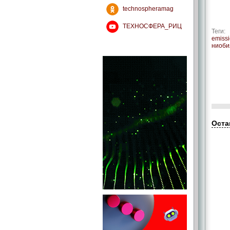
technospheramag
ТЕХНОСФЕРА_РИЦ
Теги:
emissi
ниоби
Оста