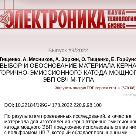
Выпуск #9/2022
 Тищенко, А. Мясников, А. Зоркин, О. Тищенко, Е. Горбун
ВЫБОР И ОБОСНОВАНИЕ МАТЕРИАЛА КЕРН
ТОРИЧНО-­ЭМИССИОННОГО КАТОДА МОЩНО
ЭВП СВЧ М-ТИПА
Загрузить полную PDF-версию статьи (670 Кб
Просмотр
DOI: 10.22184/1992-4178.2022.220.9.98.100
По результатам проведенных исследований, в качестве
материала для изготовления керна вторично-­эмиссионно
катода мощного ЭВП предложено использовать сплав ни
с вольфрамом НВ 7, который обладает повышенными