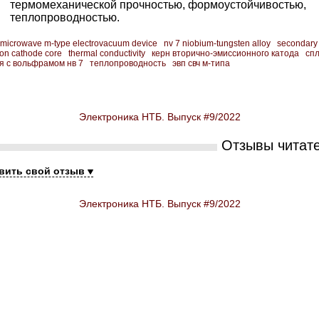
термомеханической прочностью, формоустойчивостью,
теплопроводностью.
microwave m-type electrovacuum device
nv 7 niobium-­tungsten alloy
secondary
on cathode core
thermal conductivity
керн вторично-­эмиссионного катода
сп
я с вольфрамом нв 7
теплопроводность
эвп свч м-типа
Электроника НТБ. Выпуск #9/2022
Отзывы читат
вить свой отзыв
Электроника НТБ. Выпуск #9/2022