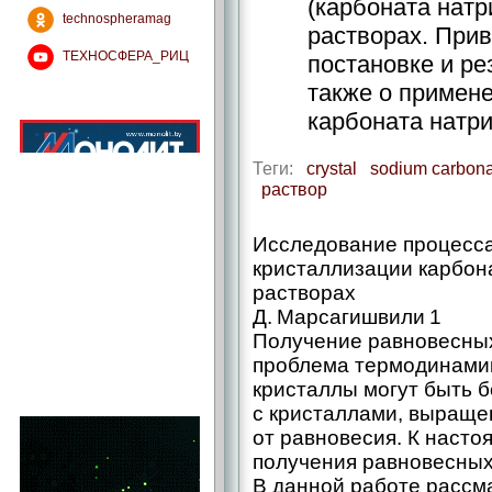
(карбоната нат
technospheramag
растворах. При
ТЕХНОСФЕРА_РИЦ
постановке и ре
также о примен
карбоната натри
Теги:
crystal
sodium carbon
раствор
Исследование процесс
кристаллизации карбон
растворах
Д. Марсагишвили 1
Получение равновесных
проблема термодинамик
кристаллы могут быть 
с кристаллами, выраще
от равновесия. К наст
получения равновесных
В данной работе рассм