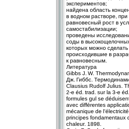
экспериментов;
найдена область конц
в водном растворе, пр
равновесный рост в ус
самостабилизации;
проведены исследовани
соды в высокощелочных
которых можно сделать 
происходившие в разра
к равновесным.
Литература
Gibbs J. W. Thermodynam
Дж. Гиббс. Термодинами
Clausius Rudolf Julius. T
2‑е éd. trad. sur la 3‑е 
formules gul se déduise
avec différentes applicati
mécanique de l’électricité
principes fondamentaux d
chaleur. 1898.