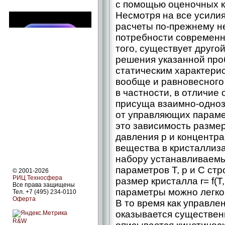
с помощью оценочных к
Несмотря на все усилия
расчеты по-прежнему не
потребности современн
того, существует друго
решения указанной проб
статическим характери
вообще и равновесного
в частности, в отличие
присуща взаимно-­одно
от управляющих парамет
это зависимость размер
давления р и концентр
вещества в кристаллиз
набору устанавливаемы
параметров Т, р и С ст
© 2001-2026
РИЦ Техносфера
размер кристалла r= f(Т
Все права защищены
параметры можно легко
Тел. +7 (495) 234-0110
Оферта
В то время как управл
оказывается существен
R&W