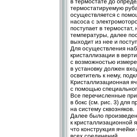
в термостате до опред
термостатируемую руба
осуществляется с помощ
насоса с электромоторо
поступает в термостат,
температуры, далее пос
выходит из нее и посту
Для осуществления наб
кристаллизации в верт
с возможностью измере
в установку должен вход
осветитель к нему, подк
Кристаллизационная яче
с помощью специальног
Все перечисленные пр
в бокс (см. рис. 3) для
на систему сквозняков.
Далее было произведен
к кристаллизационной я
что конструкция ячейки
всех соединений.