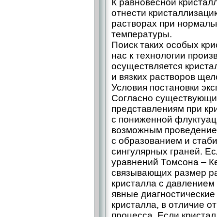
К равновесной кристал
отнести кристаллизаци
растворах при нормаль
температуры.
Поиск таких особых кр
нас к технологии произ
осуществляется криста
и вязких растворов щело
Условия постановки эк
Согласно существующи
представлениям при кр
с пониженной флуктуац
возможным проведение 
с образованием и стаб
сингулярных граней. Ес
уравнений Томсона – ​К
связывающих размер р
кристалла с давлением
явные диагностические 
кристалла, в отличие о
процесса. Если кристал