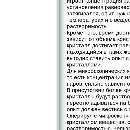
играет концентрация ра
установления равнове
затягивался, опыт нуж
температурах и с веще
растворимость.
Кроме того, время дос
зависит от объема крис
кристалл достигает рав
находящийся в таких же
выгодно ставить опыт 
кристаллами.
Для микроскопических 
то есть концентрация н
паров, сильно зависит 
В присутствии более к
кристаллы будут раство
переоткладываться на 
опыт должен вестись с
Оперируя с микроскоп
кристаллом вещества,
растворимостью, нельз