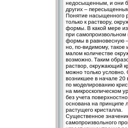
недосыщенным, и они бу
других – ​пересыщенным
Понятие насыщенного 
только к раствору, ок
формы. В какой мере и
при самопроизвольном
формы в равновесную – 
но, по-видимому, такое
малом количестве окру
возможно. Таким образ
раствор, окружающий к
можно только условно. 
возникшее в начале 20
по моделированию кри
на микроскопическом у
без учета поверхностн
основана на принципе 
растущего кристалла.
Существенное значение
самопроизвольного про