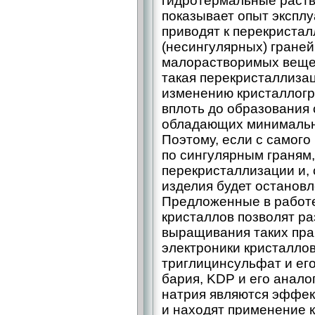
гидротермальные раство
показывает опыт экспл
приводят к перекриста
(несингулярных) граней
малорастворимых вещес
такая перекристаллиза
изменению кристаллогр
вплоть до образования 
обладающих минимальн
Поэтому, если с самого
по сингулярным граням,
перекристаллизации и, 
изделия будет остановл
Предложенные в работ
кристаллов позволят р
выращивания таких пра
электроники кристаллов,
триглицинсульфат и его
бария, KDP и его анало
натрия являются эффе
и находят применение 