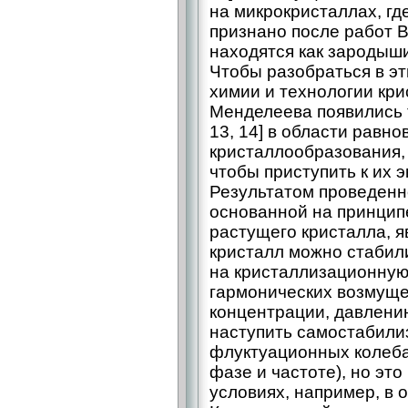
на микрокристаллах, гд
признано после работ В
находятся как зародыш
Чтобы разобраться в э
химии и технологии кри
Менделеева появились т
13, 14] в области равн
кристаллообразования, 
чтобы приступить к их 
Результатом проведенн
основанной на принцип
растущего кристалла, я
кристалл можно стабил
на кристаллизационную
гармонических возмуще
концентрации, давлени
наступить самостабили
флуктуационных колеба
фазе и частоте), но эт
условиях, например, в о