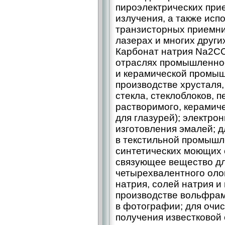
пироэлектрических при
излучения, а также испо
транзисторных приемни
лазерах и многих други
Карбонат натрия Na2CO
отраслях промышленнос
и керамической промыш
производстве хрусталя,
стекла, стеклоблоков, п
растворимого, керамиче
для глазурей); электро
изготовления эмалей; д
в текстильной промышл
синтетических моющих с
связующее вещество дл
четырехвалентного олов
натрия, солей натрия и
производстве вольфрам
в фотографии; для очи
получения известковой 