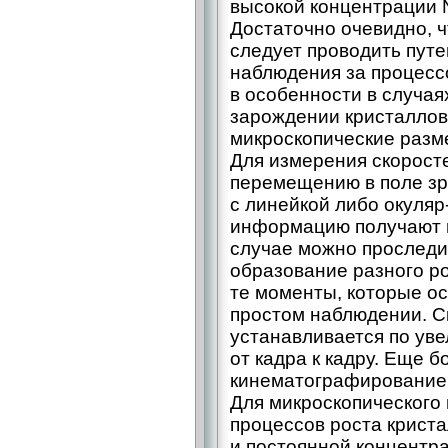
высокой концентрации 
Достаточно очевидно, ч
следует проводить путе
наблюдения за процесс
в особенности в случа
зарождении кристаллов,
микроскопические разм
Для измерения скоросте
перемещению в поле зр
с линейкой либо окуляр
информацию получают 
случае можно проследи
образование разного р
те моменты, которые о
простом наблюдении. С
устанавливается по ув
от кадра к кадру. Еще 
кинематографирование
Для микроскопического
процессов роста крист
и постоянной концентр