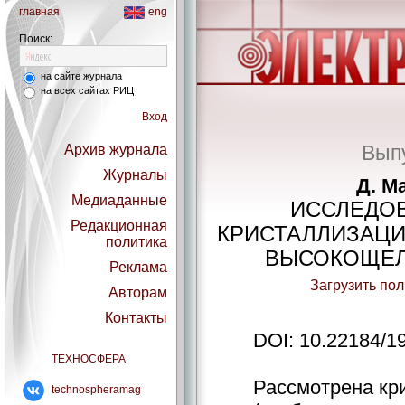
главная
eng
Поиск:
на сайте журнала
на всех сайтах РИЦ
Вход
Выпу
Архив журнала
Журналы
Д. М
Медиаданные
ИССЛЕДО
Редакционная
КРИСТАЛЛИЗАЦИ
политика
ВЫСОКОЩЕЛ
Реклама
Загрузить по
Авторам
Контакты
DOI: 10.22184/1
ТЕХНОСФЕРА
Рассмотрена кр
technospheramag