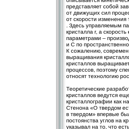
описывается кинетичес
представляет собой зав
от движущих сил процес
от скорости изменения
. Здесь управляемым п
кристалла r, а скорость
параметрами – ​произво
и С по пространственно
К сожалению, современ
выращивания кристалло
кристаллов выращивае
процессов, поэтому спе
относят технологию рост
Теоретические разрабо
кристаллов ведутся ещ
кристаллографии как нау
Стенона «О твердом е
в твердом» впервые бы
постоянства углов на к
указывал на то, что ес