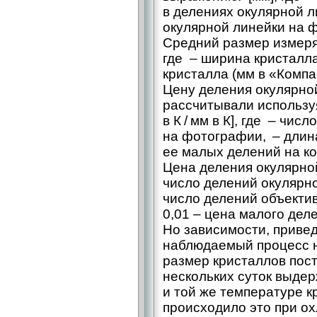
в делениях окулярной л
окулярной линейки на 
Средний размер измеря
где – ​ширина кристалла
кристалла (мм в «Компа
Цену деления окулярно
рассчитывали использу
в К / мм в К], где – ​чи
на фотографии, – ​длин
ее малых делений на к
Цена деления окулярной
​число делений окулярн
число делений объекти
0,01 – ​цена малого дел
Но зависимости, привед
наблюдаемый процесс н
размер кристаллов пос
нескольких суток выде
и той же температуре к
происходило это при о