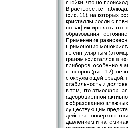
ячейки, что не происхо
В растворе же наблюда
(рис. 11), на которых 
кристаллы росли с пов
но зафиксировать это н
образования постоянно
Применение равновесны
Применение монокрист
по сингулярным (атомар
граням кристаллов в не
приборов, особенно в 
сенсоров (рис. 12), не
с окружающей средой, 
стабильность и долгове
в том, что атмосферная
адсорбционной активно
к образованию влажных
существующим представ
действие поверхностны
давлением и напоминаю