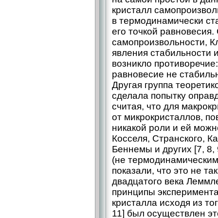
кристалл самопроизвол
в термодинамически ста
его точкой равновесия.
самопроизвольности, К
явления стабильности и
возникло противоречие:
равновесие не стабильно
Другая группа теоретик
сделала попытку оправ
считая, что для макрок
от микрокристаллов, по
никакой роли и ей можн
Косселя, Странского, К
Беннемы и других [7, 8,
(не термодинамическим
показали, что это не та
двадцатого века Лемм
принципы эксперимента
кристалла исходя из тог
11] был осуществлен это