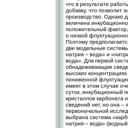
что в результате работ
добавку, что позволит 
производство. Однако 
величина инкубационно
положительный фактор, 
о низкой флуктуационн
Поэтому предполагаетс
две модельные системы:
натрия – ​вода» и «нитри
вода». Для первой сист
обнадеживающие сведен
высоких концентрациях
пониженной флуктуацио
имеет в этом случае оч
суток, инкубационный 
кристаллов карбоната н
сведений нет, но она – 
первоначальной иссле
выбрана система «карбо
натрия – ​вода» (водн