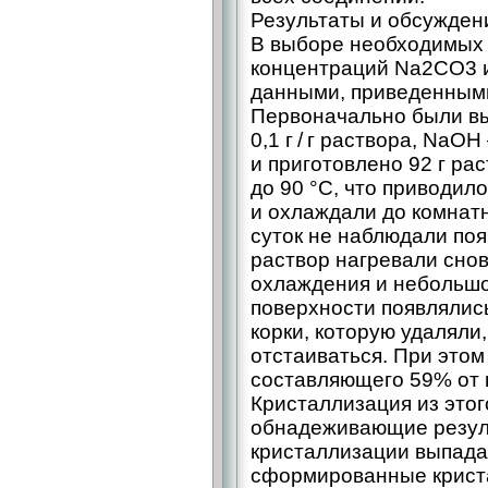
Результаты и обсужден
В выборе необходимых 
концентраций Na2CO3 
данными, приведенными в
Первоначально были в
0,1 г / г раствора, NaOH –
и приготовлено 92 г ра
до 90 °C, что приводил
и охлаждали до комнат
суток не наблюдали поя
раствор нагревали снов
охлаждения и небольшо
поверхности появлялись
корки, которую удаляли
отстаиваться. При этом
составляющего 59% от 
Кристаллизация из этог
обнадеживающие резул
кристаллизации выпада
сформированные крист