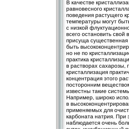
В качестве кристаллиз
равновесного кристалла
поведения растущего к
температуры могут быт
с низкой флуктуационн
всего остановить свой 
присуща существенная в
быть высококонцентрир
но не по кристаллизаци
практика кристаллизаци
в растворах сахарозы, п
кристаллизация практи
концентрация этого ра
посторонним веществом
известны такие систем
Например, широко испо
в высококонцентрирова
применяемых для очист
карбоната натрия. При 
наблюдается очень бол