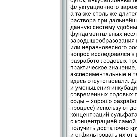
суток, инкубационный 
флуктуационного зарож
а также столь же длит
раствора при дальнейш
данную систему удобны
фундаментальных иссл
зародышеобразования 
или неравновесного рос
вопрос исследовался в 
разработок содовых пр
практическое значение
экспериментальные и т
здесь отсутствовали. 
и уменьшения инкубаци
современных содовых п
соды – ​хорошо разраб
процесс) используют до
концентраций сульфат
с концентрацией самой 
получить достаточно к
и отфильтровать их от 