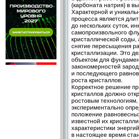
(карбоната натрия) в в
Характерной и уникаль
процесса является дли
до нескольких суток, и
самопроизвольного фл
кристаллической соды, 
снятие пересыщения р
кристаллизации. Это д
объектом для фундаме
закономерностей заро
и последующего равнов
роста кристаллов.
Корректное решение п
кристаллов должно отк
ростовым технологиям,
экспериментально опре
положение равновесных
известной их кристаллич
характеристики энергий
в настоящее время ста