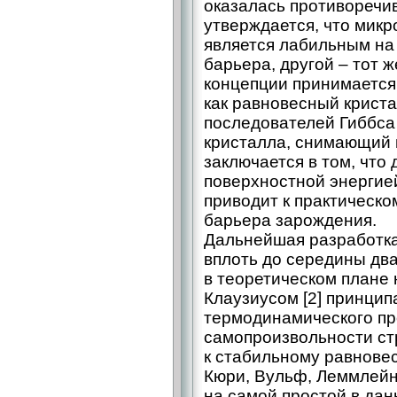
оказалась противоречив
утверждается, что микр
является лабильным на
барьера, другой – ​тот 
концепции принимается
как равновесный крист
последователей Гиббса
кристалла, снимающий 
заключается в том, что
поверхностной энергие
приводит к практическо
барьера зарождения.
Дальнейшая разработка
вплоть до середины дв
в теоретическом плане 
Клаузиусом [2] принци
термодинамического пр
самопроизвольности с
к стабильному равновес
Кюри, Вульф, Леммлейн [
на самой простой в дан