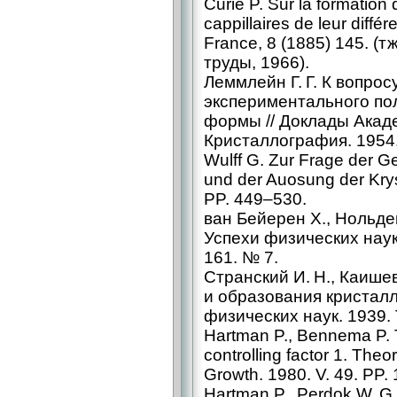
Curie P. Sur la formation 
cappillaires de leur différ
France, 8 (1885) 145. (
труды, 1966).
Леммлейн Г. Г. К вопрос
экспериментального по
формы // Доклады Акад
Кристаллография. 1954. 
Wulff G. Zur Frage der 
und der Auosung der Kryst
PP. 449–530.
ван Бейерен X., Нольден
Успехи физических наук
161. № 7.
Странский И. Н., Каишев
и образования кристалл
физических наук. 1939. 
Hartman P., Bennema P. 
controlling factor 1. Theor
Growth. 1980. V. 49. PP.
Hartman P., Perdok W. G.