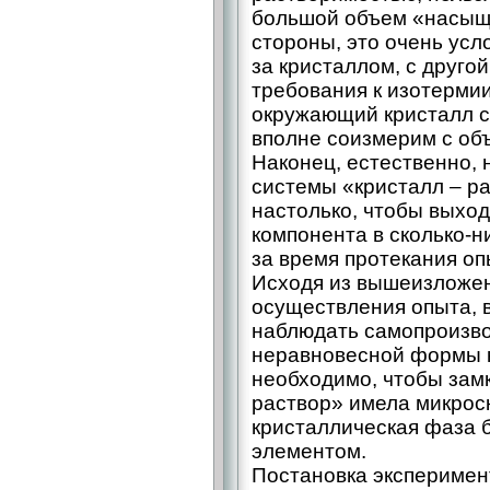
большой объем «насыще
стороны, это очень ус
за кристаллом, с другой
требования к изотерми
окружающий кристалл с
вполне соизмерим с об
Наконец, естественно, 
системы «кристалл – ​р
настолько, чтобы выход
компонента в ­сколько-­
за время протекания о
Исходя из вышеизложен
осуществления опыта, 
наблюдать самопроизв
неравновесной формы к
необходимо, чтобы замк
раствор» имела микрос
кристаллическая фаза 
элементом.
Постановка эксперимен