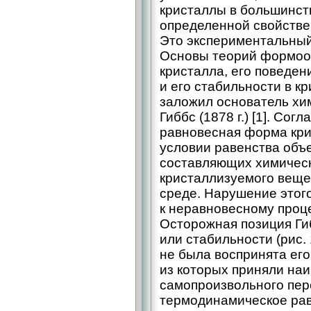
кристаллы в большинств
определенной свой­ств
Это экспериментальный
Основы теорий формоо
кристалла, его поведен
и его стабильности в 
заложил основатель хи
Гиббс (1878 г.) [1]. Сог
равновесная форма кри
условии равенства объ
составляющих химическ
кристаллизуемого веще
среде. Нарушение этог
к неравновесному проц
Осторожная позиция Ги
или стабильности (рис.
не была воспринята ег
из которых приняли на
самопроизвольного пер
термодинамическое рав