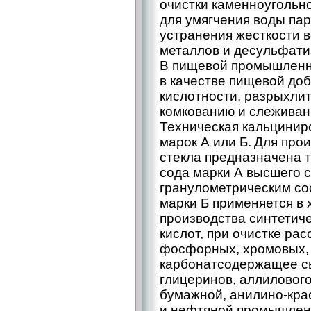
очистки каменноугольно
для умягчения воды па
устранения жесткости 
металлов и десульфати
В пищевой промышленн
в качестве пищевой доб
кислотности, разрыхли
комкованию и слеживан
Техническая кальцинир
марок А или Б. Для про
стекла предназначена 
сода марки А высшего 
гранулометрическим со
марки Б применяется в
производства синтетич
кислот, при очистке рас
фосфорных, хромовых, 
карбонатсодержащее сы
глицеринов, аллилового
бумажной, анилино-­кра
и нефтяной промышлен