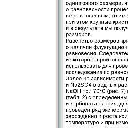
одинакового размера, ч
о равновесности процес
не равновесным, то им
при этом крупные крис
и в результате мы пол
размеров.
Равенство размеров кр
о наличии флуктуацион
равновесия. Следовател
из которого произошла
использовать для пров
исследования по равно
Далее на зависимости
и Na2SO4 в водных рас
NaOH при 70°С (рис. 7)
(табл. 2) с определенн
и карбоната натрия, дл
проведен ряд эксперим
зарождения и роста кр
температуре и при изм