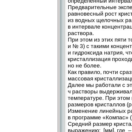
определенный интервал
Предварительные экспе
равновесный рост крис
из водных щелочных ра
в интервале концентрац
раствора.
При этом из этих пяти 
и № 3) с такими концен
и гидроксида натрия, ч
кристаллизация проходи
но не более.
Как правило, почти сра
массовая кристаллизация
Далее мы работали с эт
ч растворы выдерживал
температуре. При этом
размеров кристаллов (ри
Изменение линейных р
в программе «Компас» (
Средний размер крист
выражению: [мм], где –