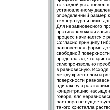
то каждой установленн
установленному давлен
определенный размер к
температура и ниже дав
Для неравновесного пр
противоположная зависи
процесс начинается с р
Согласно принципу Гибб
равновесная форма до
свободной поверхностно
предполагал, что крис
самопроизвольно прео
в равновесную. Исходя 
между кристаллом и ра
поверхности равновесн
одинаковую растворимо
концентрацию насыщения
говоря, для неравнове
раствора не существует
такого кристалла раств