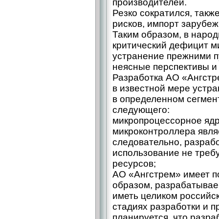
производителей.
Резко сократился, так
рисков, импорт зарубе
Таким образом, в наро
критический дефицит м
устранение прежними п
неясные перспективы и 
Разработка АО «Ангстр
в известной мере устра
в определенном сегмент
следующего:
микропроцессорное яд
микроконтроллера явля
следовательно, разрабо
использование не треб
ресурсов;
АО «Ангстрем» имеет п
образом, разрабатывае
иметь целиком российс
стадиях разработки и п
планируется, что разра