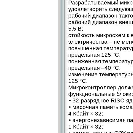
Разрабатываемый микр
удовлетворять следующ
рабочий диапазон тактов
рабочий диапазон внешн
5,5 В;
стойкость микросхем к 
электричества – ​не мен
повышенная температур
предельная 125 °C;
пониженная температур
предельная –40 °C;
изменение температуры
125 °C.
Микроконтроллер долж
функциональные блоки:
• 32‑разрядное RISC-яд
• масочная память ком
4 Кбайт × 32;
• энергонезависимая 
1 Кбайт × 32;