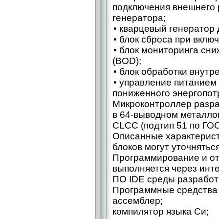
подключения внешнего 
генератора;
• кварцевый генератор
• блок сброса при вклю
• блок мониторинга сн
(BOD);
• блок обработки внутр
• управление питанием
пониженного энергопотр
Микроконтроллер разра
в 64‑выводном металло
CLCC (подтип 51 по ГОС
Описанные характерист
блоков могут уточнятьс
Программирование и от
выполняется через ин
ПО IDE среды разработ
Программные средства 
ассемблер;
компилятор языка Си;