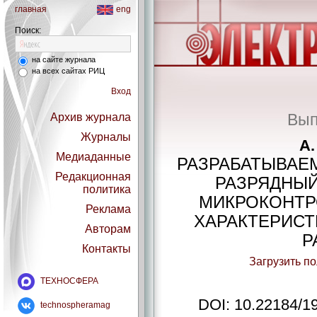
главная
eng
Поиск:
на сайте журнала
на всех сайтах РИЦ
Вход
Вып
Архив журнала
Журналы
А
Медиаданные
РАЗРАБАТЫВАЕМ
Редакционная
РАЗРЯДНЫ
политика
МИКРОКОНТРО
Реклама
ХАРАКТЕРИСТ
Авторам
Р
Контакты
Загрузить п
ТЕХНОСФЕРА
DOI: 10.22184/1
technospheramag