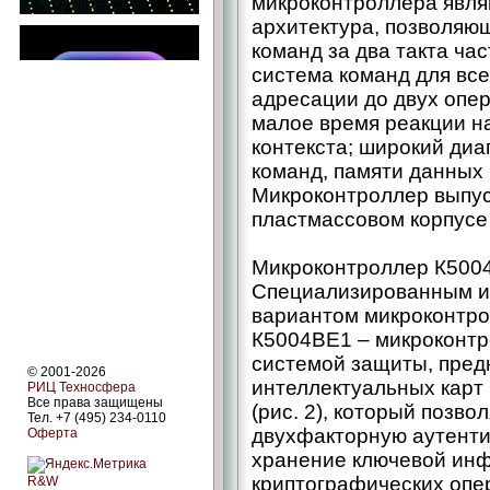
микроконтроллера явля
архитектура, позволяю
команд за два такта ча
система команд для вс
адресации до двух опер
малое время реакции н
контекста; широкий ди
команд, памяти данных
Микроконтроллер выпус
пластмассовом корпусе 
Микроконтроллер К500
Специализированным и
вариантом микроконтр
К5004ВЕ1 – ​микроконт
системой защиты, пред
© 2001-2026
интеллектуальных карт
РИЦ Техносфера
Все права защищены
(рис. 2), который позво
Тел. +7 (495) 234-0110
двухфакторную аутенти
Оферта
хранение ключевой ин
криптографических опе
R&W