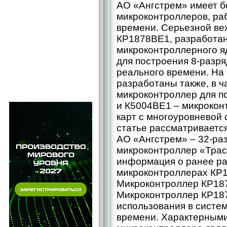
АО «Ангстрем» имеет б
микроконтроллеров, ра
времени. Серьезной ве
КР1878ВЕ1, разработан
микроконтроллерного я
для построения 8‑разр
реального времени. На 
разработаны также, в ч
микроконтроллер для п
и К5004ВЕ1 – ​микроко
карт с многоуровневой
статье рассматриваетс
АО «Ангстрем» – ​32‑р
микроконтроллер «Трас
информация о ранее р
микроконтроллерах КР
Микроконтроллер КР18
Микроконтроллер КР187
использования в систе
времени. Характерным