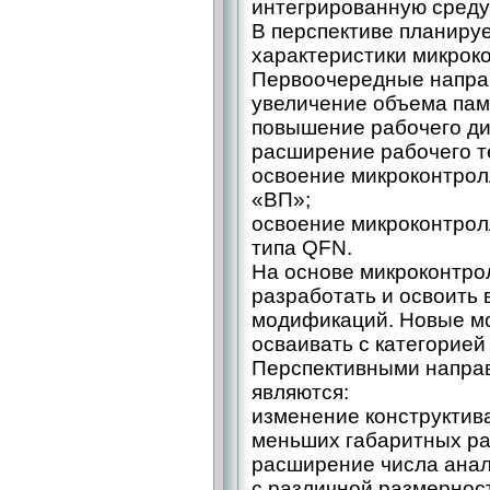
интегрированную среду 
В перспективе планиру
характеристики микрок
Первоочередные направ
увеличение объема памя
повышение рабочего ди
расширение рабочего т
освоение микроконтрол
«ВП»;
освоение микроконтрол
типа QFN.
На основе микроконтро
разработать и освоить 
модификаций. Новые м
осваивать с категорией
Перспективными напра
являются:
изменение конструктив
меньших габаритных ра
расширение числа ана
с различной размернос