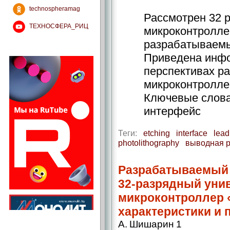
technospheramag
Рассмотрен 32 
ТЕХНОСФЕРА_РИЦ
микроконтролле
разрабатываемы
Приведена инфо
перспективах ра
микроконтролле
Ключевые слова
интерфейс
Теги:
etching
interface
lead
photolithography
выводная 
Разрабатываемый
32‑разрядный уни
микроконтроллер «
характеристики и 
А. Шишарин 1