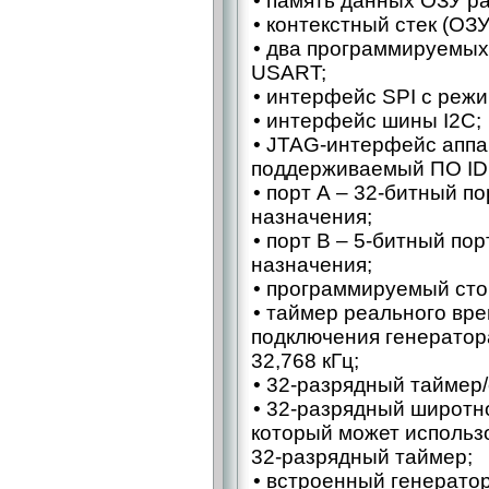
• память данных ОЗУ ра
• контекстный стек (ОЗУ
• два программируемы
USART;
• интерфейс SPI с режи
• интерфейс шины I2C;
• JTAG-интерфейс аппа
поддерживаемый ПО ID
• порт A – ​32‑битный п
назначения;
• порт B – ​5‑битный по
назначения;
• программируемый сто
• таймер реального вр
подключения генератор
32,768 кГц;
• 32‑разрядный таймер/
• 32‑разрядный широтн
который может использ
32‑разрядный таймер;
• встроенный генерато