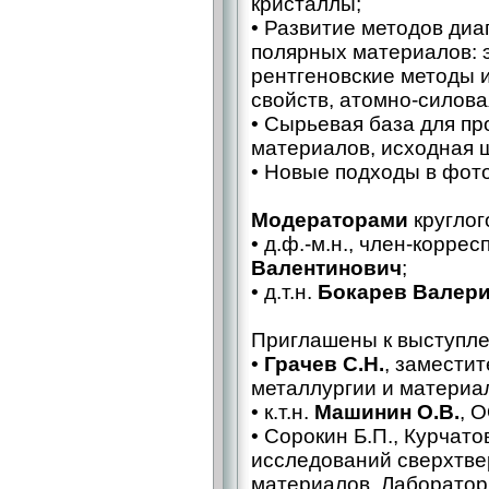
кристаллы;
• Развитие методов ди
полярных материалов: 
рентгеновские методы 
свойств, атомно-силова
• Сырьевая база для п
материалов, исходная 
• Новые подходы в фото
Модераторами
круглог
• д.ф.-м.н., член-корр
Валентинович
;
• д.т.н.
Бокарев Валер
Приглашены к выступл
•
Грачев С.Н.
, замести
металлургии и материа
• к.т.н.
Машинин О.В.
, 
• Сорокин Б.П., Курчат
исследований сверхтве
материалов, Лаборатор