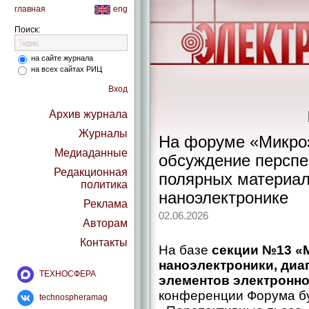
главная
eng
Поиск:
на сайте журнала
на всех сайтах РИЦ
Вход
Архив журнала
Журналы
На форуме «Микроэ
Медиаданные
обсуждение перспе
Редакционная
полярных материал
политика
наноэлектронике
Реклама
02.06.2026
Авторам
Контакты
На базе
секции №13 «
наноэлектроники, диа
ТЕХНОСФЕРА
элементов электронно
конференции Форума бу
technospheramag