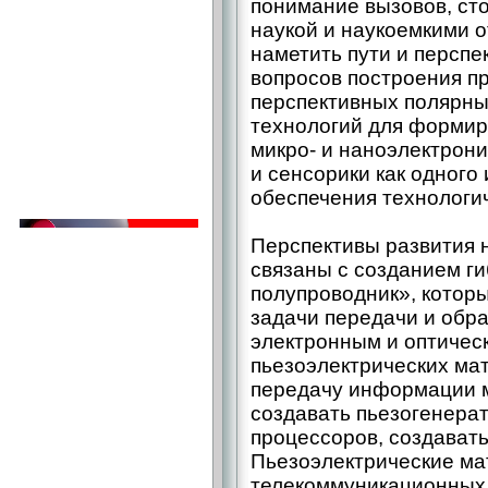
понимание вызовов, ст
наукой и наукоемкими 
наметить пути и персп
вопросов построения п
перспективных полярны
технологий для формир
микро- и наноэлектрони
и сенсорики как одного
обеспечения технологич
Перспективы развития 
связаны с созданием ги
полупроводник», котор
задачи передачи и обр
электронным и оптичес
пьезоэлектрических ма
передачу информации 
создавать пьезогенера
процессоров, создават
Пьезоэлектрические ма
телекоммуникационных 