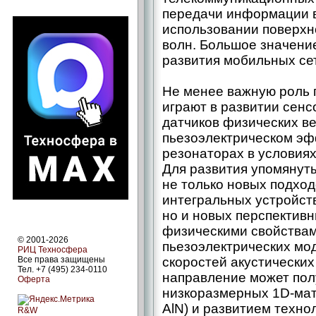
передачи информации в
использовании поверхн
волн. Большое значени
развития мобильных се
Не менее важную роль 
играют в развитии сенс
датчиков физических в
пьезоэлектрическом эф
резонаторах в условия
Для развития упомянут
не только новых подхо
интегральных устройств
но и новых перспектив
физическими свойствам
© 2001-2026
пьезоэлектрических мо
РИЦ Техносфера
Все права защищены
скоростей акустических
Тел. +7 (495) 234-0110
направление может пол
Оферта
низкоразмерных 1D-мат
AlN) и развитием техн
R&W