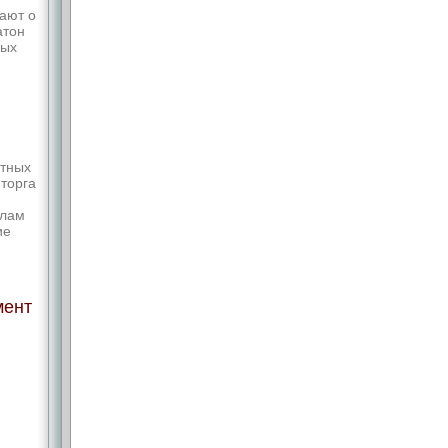
ают о
атон
ных
атных
торга
алам
ие
мент