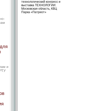
технологический конгресс и
выставка ТЕХНОЛОГИИ.
Московская область, КВЦ
Парка «Патриот»
но-
мам
 для
и
лам и
 РТУ
ов
ия