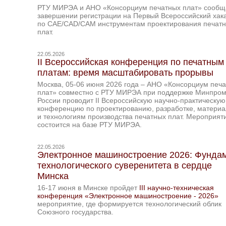
РТУ МИРЭА и АНО «Консорциум печатных плат» сообщ
завершении регистрации на Первый Всероссийский хак
по CAE/CAD/CAM инструментам проектирования печат
плат.
22.05.2026
II Всероссийская конференция по печатным
платам: время масштабировать прорывы
Москва, 05-06 июня 2026 года – АНО «Консорциум печ
плат» совместно с РТУ МИРЭА при поддержке Минпром
России проводит II Всероссийскую научно-практическую
конференцию по проектированию, разработке, матери
и технологиям производства печатных плат. Мероприят
состоится на базе РТУ МИРЭА.
22.05.2026
Электронное машиностроение 2026: Фунда
технологического суверенитета в сердце
Минска
16-17 июня в Минске пройдет
III научно-техническая
конференция «Электронное машиностроение - 2026»
мероприятие, где формируется технологический облик
Союзного государства.