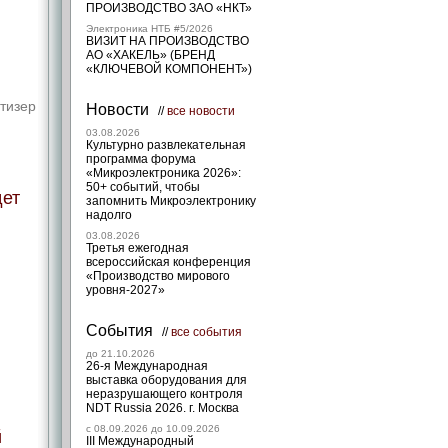
ПРОИЗВОДСТВО ЗАО «НКТ»
Электроника НТБ #5/2026
ВИЗИТ НА ПРОИЗВОДСТВО
АО «ХАКЕЛЬ» (БРЕНД
«КЛЮЧЕВОЙ КОМПОНЕНТ»)
тизер
Новости
//
все новости
03.08.2026
Культурно развлекательная
программа форума
«Микроэлектроника 2026»:
50+ событий, чтобы
дет
запомнить Микроэлектронику
надолго
03.08.2026
Третья ежегодная
всероссийская конференция
«Производство мирового
уровня-2027»
и
События
//
все события
до 21.10.2026
26-я Международная
выставка оборудования для
неразрушающего контроля
NDT Russia 2026. г. Москва
c 08.09.2026 до 10.09.2026
й
III Международный