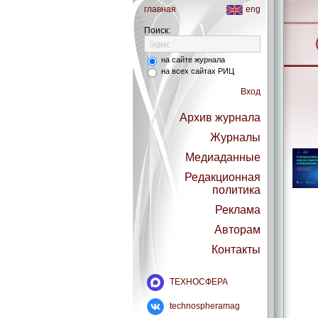
главная
eng
Поиск:
на сайте журнала
на всех сайтах РИЦ
Вход
Архив журнала
Журналы
Медиаданные
Редакционная
политика
Реклама
Авторам
Контакты
ТЕХНОСФЕРА
technospheramag