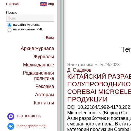
главная
eng
Поиск:
на сайте журнала
на всех сайтах РИЦ
Вход
Тег
Архив журнала
Журналы
Медиаданные
Электроника НТБ #4/2023
Д. Садеков
Редакционная
КИТАЙСКИЙ РАЗРА
политика
ПОЛУПРОВОДНИКО
Реклама
COREBAI MICROEL
Авторам
ПРОДУКЦИИ
Контакты
DOI: 10.22184/1992-4178.202
Microelectronics (Beijing) Co
ТЕХНОСФЕРА
Азии разработчик и поставщ
смешанного сигнала. В стат
technospheramag
категорий продукции Coreba