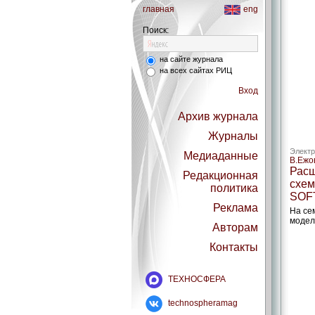
главная
eng
Поиск:
на сайте журнала
на всех сайтах РИЦ
Вход
Архив журнала
Журналы
Электр
Медиаданные
В.Ежо
Расш
Редакционная
схем
политика
SOF
Реклама
На се
модел
Авторам
Контакты
ТЕХНОСФЕРА
technospheramag