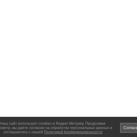
Наш сайт использует cookies и Яндекс Метрику. Продолжая
смотр, вы даёте согласие на обработку персональных данных и
Соглас
соглашаетесь с нашей
Политикой Конфиденциальности