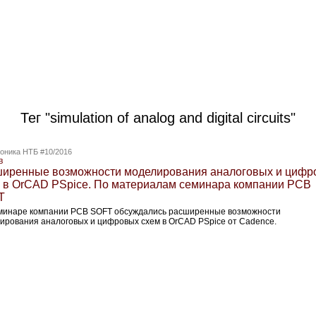
Тег "simulation of analog and digital circuits"
оника НТБ #10/2016
в
иренные возможности моделирования аналоговых и цифр
 в OrCAD PSpice. По материалам семинара компании PCB
T
минаре компании PCB SOFT обсуждались расширенные возможности
ирования аналоговых и цифровых схем в OrCAD PSpice от Cadenсe.