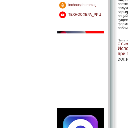
микро
раств
technospheramag
получ
варьи
ТЕХНОСФЕРА_РИЦ
опций
сущес
формы
рабоч
Печатн
О.Сим
Испо
при 
DOI: 