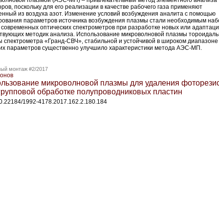
волновой плазмой (АЭС-МП) – привлекательный метод элементного анализа
оров, поскольку для его реализации в качестве рабочего газа применяют
енный из воздуха азот. Изменение условий возбуждения аналита с помощью
рования параметров источника возбуждения плазмы стали необходимым на
 современных оптических спектрометров при разработке новых или адаптаци
твующих методик анализа. Использование микроволновой плазмы тороидал
 спектрометра «Гранд-­СВЧ», стабильной и устойчивой в широком диапазоне
их параметров существенно улучшило характеристики метода АЭС-МП.
ый монтаж #2/2017
онов
льзование микроволновой плазмы для удаления фоторези
групповой обработке полупроводниковых пластин
10.22184/1992-4178.2017.162.2.180.184