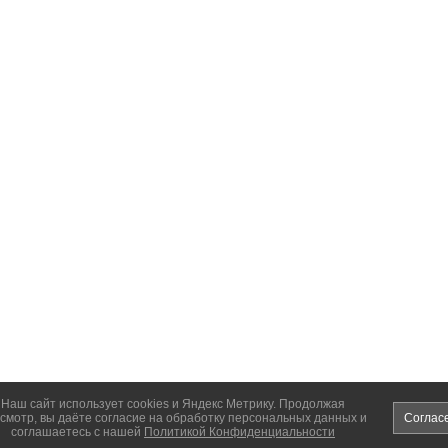
Наш сайт использует cookies и Яндекс Метрику. Продолжая
смотр, вы даёте согласие на обработку персональных данных и
Соглас
соглашаетесь с нашей
Политикой Конфиденциальности