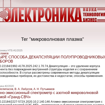
Тег "микроволновая плазма"
оника НТБ #1/2025
рламов
ЫРЕ СПОСОБА ДЕКАПСУЛЯЦИИ ПОЛУПРОВОДНИКОВЫ
БОРОВ
10.22184/1992-4178.2025.242.1.70.74 Декапсуляция – это удаление корпуса
нента без повреждения внутренней структуры изделия и с сохранением
оспособности. В статье рассмотрены современные методы декапсуляции
роводниковых приборов, их достоинства и недостатки, способы применения.
ика #2/2020
Пелипасов, В. А. Лабусов, А. Н. Путьмаков
но-­эмиссионный спектрометр с азотной микроволновой
мой «Гранд-­СВЧ»
10.22184/2227-572X.2020.10.2.140.146 Атомно-­эмиссионная спектрометрия с