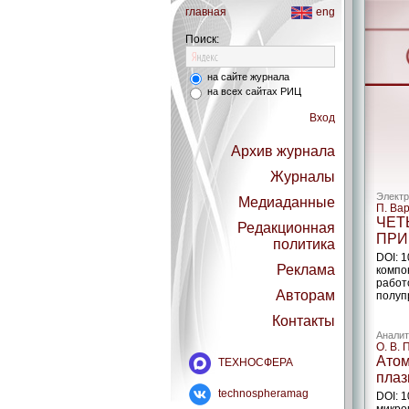
главная
eng
Поиск:
на сайте журнала
на всех сайтах РИЦ
Вход
Архив журнала
Журналы
Электр
Медиаданные
П. Ва
ЧЕТ
Редакционная
ПРИ
политика
DOI: 
Реклама
компо
работ
Авторам
полуп
Контакты
Аналит
О. В. 
Атом
ТЕХНОСФЕРА
плаз
technospheramag
DOI: 