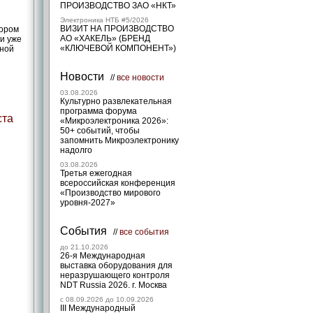
ПРОИЗВОДСТВО ЗАО «НКТ»
Электроника НТБ #5/2026
ВИЗИТ НА ПРОИЗВОДСТВО
бором
АО «ХАКЕЛЬ» (БРЕНД
и уже
«КЛЮЧЕВОЙ КОМПОНЕНТ»)
ьной
Новости
//
все новости
03.08.2026
Культурно развлекательная
программа форума
ста
«Микроэлектроника 2026»:
50+ событий, чтобы
запомнить Микроэлектронику
надолго
03.08.2026
Третья ежегодная
всероссийская конференция
«Производство мирового
уровня-2027»
События
//
все события
до 21.10.2026
26-я Международная
выставка оборудования для
неразрушающего контроля
NDT Russia 2026. г. Москва
c 08.09.2026 до 10.09.2026
III Международный