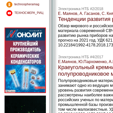
technospheramag
Электроника НТБ #2/2018
ТЕХНОСФЕРА_РИЦ
Е. Маянов, А. Гасанов, С. Кн
Тенденции развития
Обзор мирового и российско
материала современной СВЧ
развитию рынка приборов на
прогноз на 2021 год. УДК 621
10.22184/1992-4178.2018.173
Электроника НТБ #4/2017
Е.Маянов, Ю.Пархоменко, А
Краеугольный кремн
полупроводниковое 
Полупроводниковые материа
занимают одно из ведущих м
уровень развития современно
рассмотрены наиболее важн
российских ученых по мате
промышленной базы произво
том числе малоизвестные. УД