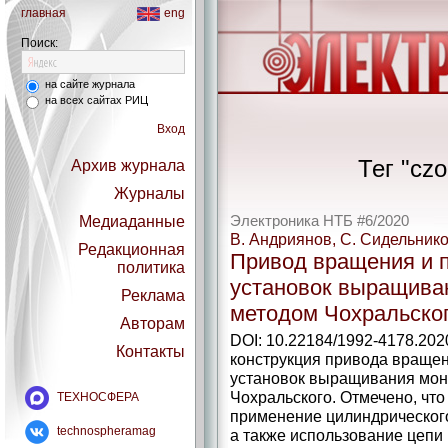
главная
eng
Поиск:
на сайте журнала
на всех сайтах РИЦ
Вход
Тег "czo
Архив журнала
Журналы
Медиаданные
Электроника НТБ #6/2020
В. Андриянов, С. Сидельнико
Редакционная
Привод вращения и 
политика
установок выращива
Реклама
методом Чохральско
Авторам
DOI: 10.22184/1992-4178.202
Контакты
конструкция привода вращен
установок выращивания мон
Чохральского. Отмечено, чт
ТЕХНОСФЕРА
применение цилиндрическог
technospheramag
а также использование цепи 