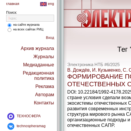
главная
eng
Поиск:
на сайте журнала
на всех сайтах РИЦ
Вход
Тег 
Архив журнала
Журналы
Медиаданные
Электроника НТБ #6/2025
В. Дождёв, И. Кузьменко, С.
Редакционная
ФОРМИРОВАНИЕ ПО
политика
ОТЕЧЕСТВЕННЫХ 
Реклама
DOI: 10.22184/1992-4178.202
Авторам
стране условия сделали во
Контакты
экосистемы отечественных С
развития современных инст
структура мирового рынка С
ТЕХНОСФЕРА
организационные подходы и
отечественных САПР.
technospheramag