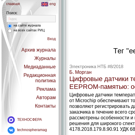
главная
eng
Поиск:
на сайте журнала
на всех сайтах РИЦ
Вход
Тег "e
Архив журнала
Журналы
Медиаданные
Электроника НТБ #8/2018
Б. Морган
Редакционная
Цифровые датчики т
политика
EEPROM-памятью: ос
Реклама
Цифровые датчики темпера
Авторам
от Microchip обеспечивают т
Контакты
позволяют регистрировать д
заказчика в течение всего ср
рассмотрены особенности и
ТЕХНОСФЕРА
решения для широкого спект
4178.2018.179.8.90.91 УДК 68
technospheramag