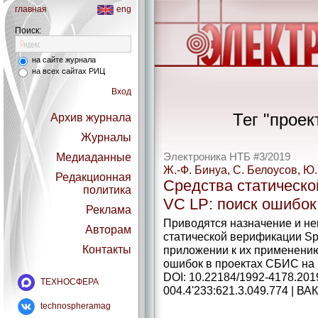
главная
eng
Поиск:
на сайте журнала
на всех сайтах РИЦ
Вход
Тег "проек
Архив журнала
Журналы
Медиаданные
Электроника НТБ #3/2019
Ж.-Ф. Бинуа, С. Белоусов, Ю
Редакционная
Средства статическо
политика
VC LP: поиск ошибок
Реклама
Приводятся назначение и не
Авторам
статической верификации Sp
Контакты
приложении к их применению
ошибок в проектах СБИС на 
DOI: 10.22184/1992-4178.201
ТЕХНОСФЕРА
004.4'233:621.3.049.774 | ВАК
technospheramag