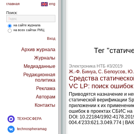
главная
eng
Поиск:
на сайте журнала
на всех сайтах РИЦ
Вход
Тег "статич
Архив журнала
Журналы
Медиаданные
Электроника НТБ #3/2019
Ж.-Ф. Бинуа, С. Белоусов, Ю
Редакционная
Средства статическо
политика
VC LP: поиск ошибок
Реклама
Приводятся назначение и не
Авторам
статической верификации Sp
Контакты
приложении к их применению
ошибок в проектах СБИС на 
DOI: 10.22184/1992-4178.201
ТЕХНОСФЕРА
004.4'233:621.3.049.774 | ВАК
technospheramag