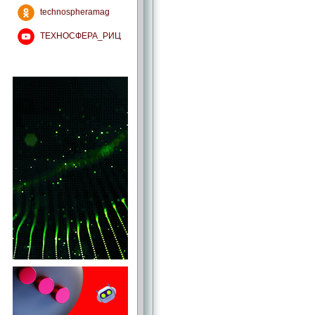
technospheramag
ТЕХНОСФЕРА_РИЦ