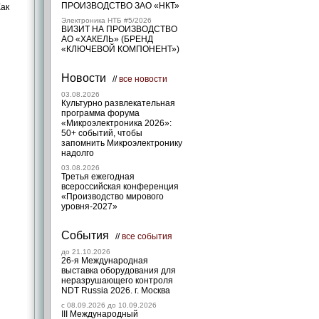
ПРОИЗВОДСТВО ЗАО «НКТ»
Как
Электроника НТБ #5/2026
ВИЗИТ НА ПРОИЗВОДСТВО
АО «ХАКЕЛЬ» (БРЕНД
«КЛЮЧЕВОЙ КОМПОНЕНТ»)
Новости
//
все новости
03.08.2026
Культурно развлекательная
программа форума
«Микроэлектроника 2026»:
50+ событий, чтобы
запомнить Микроэлектронику
надолго
03.08.2026
Третья ежегодная
всероссийская конференция
«Производство мирового
уровня-2027»
События
//
все события
до 21.10.2026
26-я Международная
выставка оборудования для
неразрушающего контроля
NDT Russia 2026. г. Москва
c 08.09.2026 до 10.09.2026
III Международный