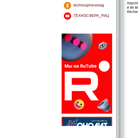
персп
technospheramag
и во 
беспи
ТЕХНОСФЕРА_РИЦ