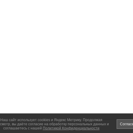
Наш сайт использует cookies и Яндекс Метрику. Продолжая
смотр, вы даёте согласие на обработку персональных данных и
Соглас
соглашаетесь с нашей
Политикой Конфиденциальности