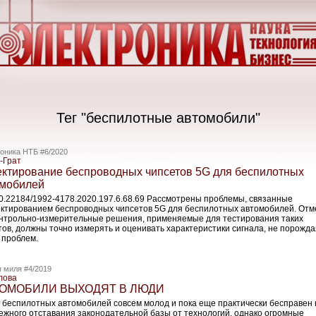
Тег "беспилотные автомобили"
оника НТБ #6/2020
-Грат
ктирование беспроводных чипсетов 5G для беспилотных
мобилей
10.22184/1992-4178.2020.197.6.68.69 Рассмотрены проблемы, связанные
ектированием беспроводных чипсетов 5G для беспилотных автомобилей. Отм
онтрольно-­измерительные решения, применяемые для тестирования таких
тов, должны точно измерять и оценивать характеристики сигнала, не порожда
 проблем.
 миля #4/2019
лова
ОМОБИЛИ ВЫХОДЯТ В ЛЮДИ
 беспилотных автомобилей совсем молод и пока еще практически бесправен 
ежного отставания законодательной базы от технологий, однако огромные