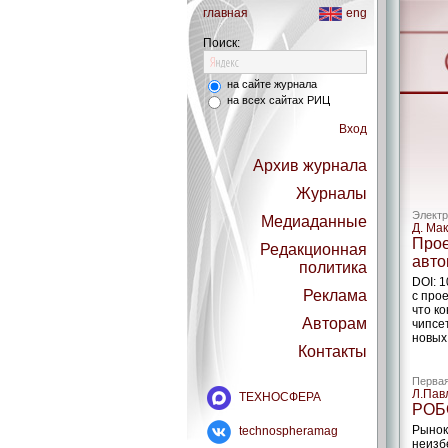
главная
eng
Поиск:
на сайте журнала
на всех сайтах РИЦ
Вход
Архив журнала
Журналы
Электр
Медиаданные
Д. Мак
Прое
Редакционная
авто
политика
DOI: 
Реклама
с про
что к
Авторам
чипсе
новых
Контакты
Первая
Л.Пав
ТЕХНОСФЕРА
РОБ
Рынок
technospheramag
неизб