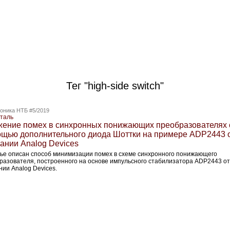
Тег "high-side switch"
оника НТБ #5/2019
сталь
ение помех в синхронных понижающих преобразователях 
щью дополнительного диода Шоттки на примере ADP2443 
ании Analog Devices
тье описан способ минимизации помех в схеме синхронного понижающего
разователя, построенного на основе импульсного стабилизатора ADP2443 от
нии Analog Devices.