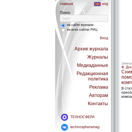
главная
eng
Поиск:
на сайте журнала
на всех сайтах РИЦ
Вход
Архив журнала
Журналы
Электр
Медиаданные
Ф. До
Сниж
Редакционная
помо
политика
комп
Реклама
В ста
преоб
Авторам
компа
Контакты
ТЕХНОСФЕРА
technospheramag