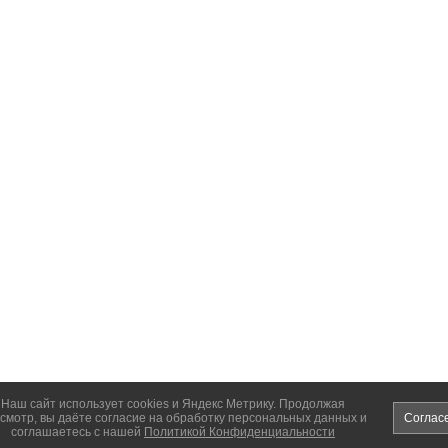
Наш сайт использует cookies и Яндекс Метрику. Продолжая
смотр, вы даёте согласие на обработку персональных данных и
Соглас
соглашаетесь с нашей
Политикой Конфиденциальности