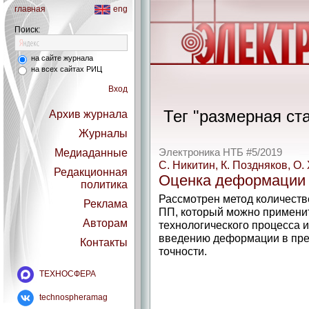
главная
eng
Поиск:
на сайте журнала
на всех сайтах РИЦ
Вход
Тег "размерная ст
Архив журнала
Журналы
Медиаданные
Электроника НТБ #5/2019
С. Никитин, К. Поздняков, О.
Редакционная
Оценка деформации 
политика
Рассмотрен метод количест
Реклама
ПП, который можно применит
Авторам
технологического процесса и
введению деформации в пре
Контакты
точности.
ТЕХНОСФЕРА
technospheramag