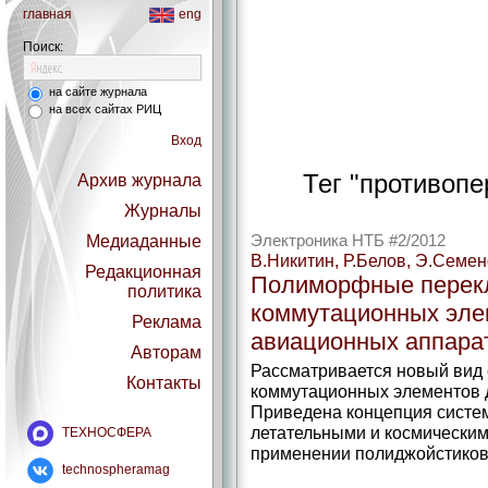
главная
eng
Поиск:
на сайте журнала
на всех сайтах РИЦ
Вход
Тег "противопе
Архив журнала
Журналы
Медиаданные
Электроника НТБ #2/2012
В.Никитин, Р.Белов, Э.Семе
Редакционная
Полиморфные перекл
политика
коммутационных эле
Реклама
авиационных аппара
Авторам
Рассматривается новый вид
Контакты
коммутационных элементов д
Приведена концепция сист
летательными и космическим
ТЕХНОСФЕРА
применении полиджойстиков
technospheramag