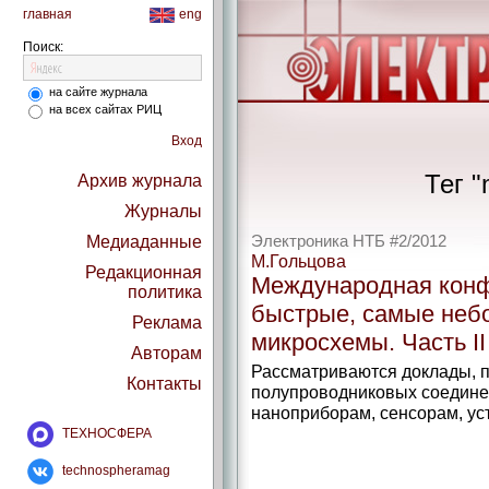
главная
eng
Поиск:
на сайте журнала
на всех сайтах РИЦ
Вход
Тег "
Архив журнала
Журналы
Медиаданные
Электроника НТБ #2/2012
М.Гольцова
Редакционная
Международная кон
политика
быстрые, самые неб
Реклама
микросхемы. Часть II
Авторам
Рассматриваются доклады, 
Контакты
полупроводниковых соедине
наноприборам, сенсорам, ус
ТЕХНОСФЕРА
technospheramag