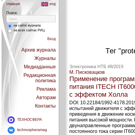
главная
eng
Поиск:
на сайте журнала
на всех сайтах РИЦ
Вход
Тег "prot
Архив журнала
Журналы
Медиаданные
Электроника НТБ #8/2019
М. Писковацков
Редакционная
Применение програм
политика
питания ITECH IT60
Реклама
с эффектом Холла
Авторам
DOI: 10.22184/1992-4178.201
Контакты
испытаний движителя с эффе
приведения в движение косм
питания высокой мощности.
ТЕХНОСФЕРА
двунаправленные программи
technospheramag
постоянного тока серии IT6