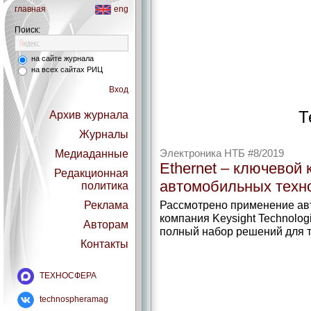
главная
eng
Поиск:
на сайте журнала
на всех сайтах РИЦ
Вход
Т
Архив журнала
Журналы
Медиаданные
Электроника НТБ #8/2019
Ethernet – ключевой
Редакционная
автомобильных техн
политика
Рассмотрено применение авт
Реклама
компания Keysight Technolog
Авторам
полный набор решений для т
Контакты
ТЕХНОСФЕРА
technospheramag