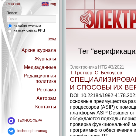
главная
eng
Поиск:
на сайте журнала
на всех сайтах РИЦ
Вход
Тег "верификаци
Архив журнала
Журналы
Медиаданные
Электроника НТБ #3/2021
Т. Грёткер, С. Белоусов
Редакционная
СПЕЦИАЛИЗИРОВА
политика
И СПОСОБЫ ИХ В
Реклама
DOI: 10.22184/1992-4178.202
Авторам
основные преимущества раз
Контакты
процессоров (ASIP) с помощ
платформу ASIP Designer от
обсуждаются подходы вериф
ТЕХНОСФЕРА
проверка функциональной м
программного обеспечения и
technospheramag
верификация RTL.