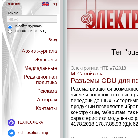
главная
eng
Поиск:
на сайте журнала
на всех сайтах РИЦ
Вход
Тег "pu
Архив журнала
Журналы
Медиаданные
Электроника НТБ #7/2018
М. Самойлова
Редакционная
Разъемы ODU для п
политика
Рассматриваются возможност
Реклама
числе и новинок, которые п
Авторам
передачи данных. Ассортим
продукции позволяет выбрат
Контакты
конструкции, габаритам, так
характеристики модульных ра
ТЕХНОСФЕРА
4178.2018.178.7.88.93 УДК 62
technospheramag