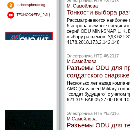
Электроника НТБ #2/2018
technospheramag
М. Самойлова
Тонкости выбора ра
ТЕХНОСФЕРА_РИЦ
Рассматриваются наиболее 
быстроразъемные соединител
серий ODU MINI-SNAP L, K, B
выбору разъемов. УДК 621.31
4178.2018.173.2.142.148
Электроника НТБ #6/2017
М.Самойлова
Разъемы ODU для п
солдатского снаряже
Несколько лет назад компа
AMC (Advanced Military conn
"солдат будущего" с учетом 
621.315 ВАК 05.27.00 DOI: 10
Электроника НТБ #6/2016
М.Самойлова
Разъемы ODU для те