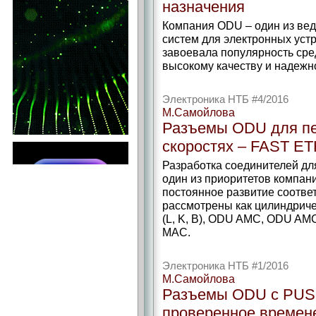
назначения
Компания ODU – один из ве
систем для электронных уст
завоевала популярность сре
высокому качеству и надежн
Электроника НТБ #4/2016
М.Самойлова
Разъемы ODU для пе
скоростях – FAST ET
Разработка соединителей дл
один из приоритетов компан
постоянное развитие соотве
рассмотрены как цилиндрич
(L, K, B), ODU AMC, ODU AM
MAC.
Электроника НТБ #1/2016
М.Самойлова
Разъемы ODU с PUSH
проверенное времен