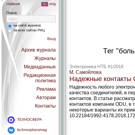
главная
eng
Поиск:
на сайте журнала
на всех сайтах РИЦ
Вход
Тег "бол
Архив журнала
Журналы
Медиаданные
Электроника НТБ #1/2018
М. Самойлова
Редакционная
Надежные контакты 
политика
Надежность любого электрон
Реклама
качества соединителей, в пе
Авторам
контактов. В статье рассмат
контактов компании ODU, в т
Контакты
некоторые варианты их приме
10.22184/1992-4178.2018.172
ТЕХНОСФЕРА
technospheramag