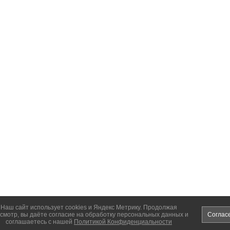
Наш сайт использует cookies и Яндекс Метрику. Продолжая
смотр, вы даёте согласие на обработку персональных данных и
Соглас
соглашаетесь с нашей
Политикой Конфиденциальности