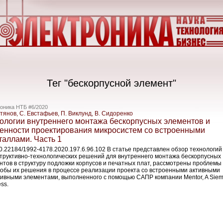
Тег "бескорпусной элемент"
оника НТБ #6/2020
тянов, С. Евстафьев, П. Виклунд, В. Сидоренко
ологии внутреннего монтажа бескорпусных элементов и
енности проектирования микросистем со встроенными
таллами. Часть 1
10.22184/1992-4178.2020.197.6.96.102 В статье представлен обзор технологий
структивно-­технологических решений для внутреннего монтажа бескорпусных
нтов в структуру подложки корпусов и печатных плат, рассмотрены проблемы
собы их решения в процессе реализации проекта со встроенными активными
сивными элементами, выполненного с помощью САПР компании Mentor, A Sie
ss.