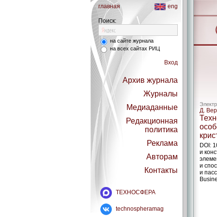
главная
eng
Поиск:
на сайте журнала
на всех сайтах РИЦ
Вход
Архив журнала
Журналы
Электр
Медиаданные
Д. Вер
Техн
Редакционная
особ
политика
крис
Реклама
DOI: 
и кон
Авторам
элеме
и спо
Контакты
и пас
Busine
ТЕХНОСФЕРА
technospheramag