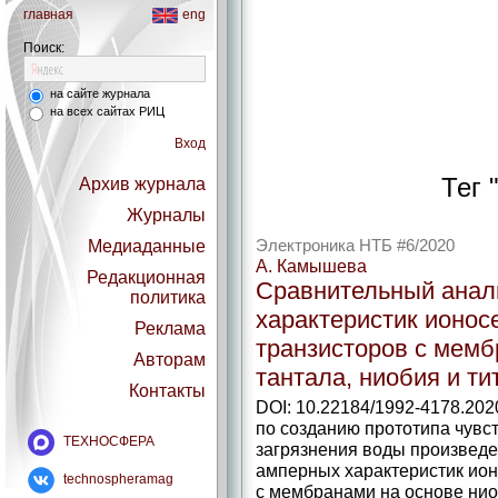
главная
eng
Поиск:
на сайте журнала
на всех сайтах РИЦ
Вход
Тег 
Архив журнала
Журналы
Медиаданные
Электроника НТБ #6/2020
А. Камышева
Редакционная
Сравнительный анал
политика
характеристик ионос
Реклама
транзисторов с мемб
Авторам
тантала, ниобия и ти
Контакты
DOI: 10.22184/1992-4178.202
по созданию прототипа чувс
ТЕХНОСФЕРА
загрязнения воды произведе
амперных характеристик ио
technospheramag
с мембранами на основе ниоб