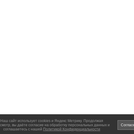
Наш сайт использует cookies и Яндекс Метрику. Продолжая
смотр, вы даёте согласие на обработку персональных данных и
Соглас
соглашаетесь с нашей
Политикой Конфиденциальности