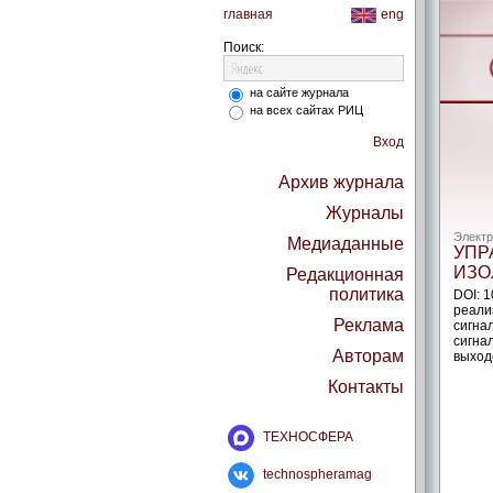
главная
eng
Поиск:
на сайте журнала
на всех сайтах РИЦ
Вход
Архив журнала
Журналы
Электр
Медиаданные
УПР
ИЗО
Редакционная
политика
DOI: 
реали
Реклама
сигна
сигна
Авторам
выход
Контакты
ТЕХНОСФЕРА
technospheramag