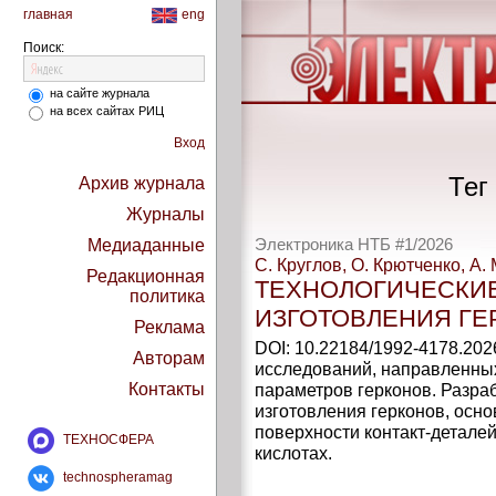
главная
eng
Поиск:
на сайте журнала
на всех сайтах РИЦ
Вход
Тег 
Архив журнала
Журналы
Медиаданные
Электроника НТБ #1/2026
С. Круглов, О. Крютченко, А
Редакционная
ТЕХНОЛОГИЧЕСКИ
политика
ИЗГОТОВЛЕНИЯ ГЕ
Реклама
DOI: 10.22184/1992-4178.202
Авторам
исследований, направленны
Контакты
параметров герконов. Разра
изготовления герконов, осн
поверхности контакт-деталей
ТЕХНОСФЕРА
кислотах.
technospheramag