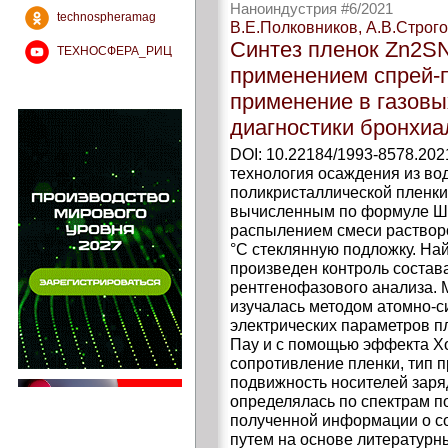
Наноиндустрия #6/2021
technospheramag
В.Е.Полковников, А.В.Строго
Синтез пленок Zn2S
ТЕХНОСФЕРА_РИЦ
применением спрей-п
применение в газовы
диагностики бронхиа
DOI: 10.22184/1993-8578.202
технология осаждения из во
поликристаллической пленки
вычисленным по формуле Ше
распылением смеси растворо
°С стеклянную подложку. На
произведен контроль состав
рентгенофазового анализа. 
изучалась методом атомно-с
электрических параметров п
Пау и с помощью эффекта Х
сопротивление пленки, тип 
подвижность носителей зар
определялась по спектрам п
полученной информации о с
путем на основе литературн