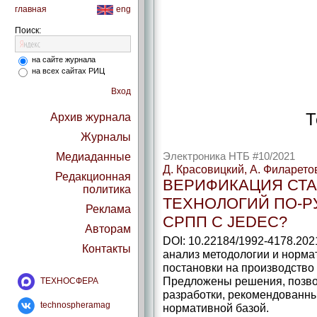
главная
eng
Поиск:
на сайте журнала
на всех сайтах РИЦ
Вход
Т
Архив журнала
Журналы
Медиаданные
Электроника НТБ #10/2021
Д. Красовицкий, А. Филарето
Редакционная
ВЕРИФИКАЦИЯ СТА
политика
ТЕХНОЛОГИЙ ПО-Р
Реклама
СРПП С JEDEC?
Авторам
DOI: 10.22184/1992-4178.20
Контакты
анализ методологии и норма
постановки на производство
Предложены решения, позв
ТЕХНОСФЕРА
разработки, рекомендованны
technospheramag
нормативной базой.