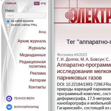
главная
eng
Поиск:
на сайте журнала
на всех сайтах РИЦ
Вход
Тег "аппаратно-
Архив журнала
Журналы
Медиаданные
Фотоника #4/2023
Г. И. Долгих, М. А. Бовсун; С.
Редакционная
Аппаратно-­программ
политика
исследования мелко
Реклама
парниковых газов
Авторам
DOI: 10.22184/1993-7296.FRo
Контакты
природы вариаций парниковы
программный комплекс, сост
деформографа, 17,5‑метрово
ТЕХНОСФЕРА
нанобарографа и мобильно
technospheramag
Гагаринский», состоящей из