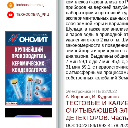
комплекса (газоанализатор P
technospheramag
приборов на верхней палубе
лаборатории и проточной су
ТЕХНОСФЕРА_РИЦ
экспериментальных данных 
слоя земной коры и вариаци
Шульца, а также при анализе
и паров воды в приводной а
удалении около 2 км от м. 
закономерности в поведении
земной коры и приводного 
диапазоне. Выделены общие
7 мин 59,1 с до 7 мин 45,5 с, 
31 мин 59,1, с первоисточни
с атмосферными процессами,
собственных колебаний Зем
Электроника НТБ #3/2022
А. Воронин, И. Кудряшов
ТЕСТОВЫЕ И КАЛИ
СЧИТЫВАЮЩЕЙ ЭЛ
ДЕТЕКТОРОВ. Часть
DOI: 10.22184/1992-4178.202